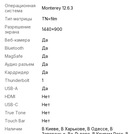
Операционная
Monterey 12.6.3
система
Тип матрицы
TN+film
Разрешение
1440x900
экрана
Веб-камера
Да
Bluetooth
Да
MagSafe
Да
Аудио разъем
Да
Кардридер
Да
Thunderbolt
1
USB-A
Да
HDMI
Нет
USB-С
Нет
True Tone
Нет
Touch Bar
Нет
Наличии
В Киеве, В Харькове, В Одессе, В
Запорожье, Во Львове, В Кривом Роге, В