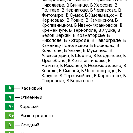
Николаеве, В Виннице, В Херсоне, В
Полтаве, В Чернигове, В Черкассах, В
Житомире, В Сумах, В Хмельницком, В
Черновцах, В Ровно, В Каменском, В
Кропивницком, В Ивано-Франковске, В
Кременчуге, В Тернополе, В Луцке, В
Белой Церкви, В Краматорске, В
Никополе, В Ужгороде, В Павлограде, В
Каменец-Подольском, В Броварах, В
Конотопе, В Умане, В Мукачево, В
Александрии, В Шостке, В Бердичеве, В
Дрогобыче, В Константиновке, В
Нежине, В Измаиле, В Новомосковске, В
Ковеле, В Смелой, В Червонограде, В
Калуше, В Первомайске, В Коростене, В
Покровске, В Борисполе
A+
— Как новый
A
— Отменный
A-
— Хороший
B+
— Више среднего
B
— Средний