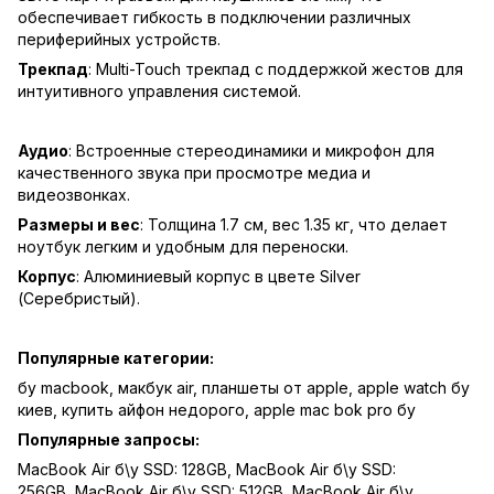
обеспечивает гибкость в подключении различных
периферийных устройств.
Трекпад
: Multi-Touch трекпад с поддержкой жестов для
интуитивного управления системой.
Аудио
: Встроенные стереодинамики и микрофон для
качественного звука при просмотре медиа и
видеозвонках.
Размеры и вес
: Толщина 1.7 см, вес 1.35 кг, что делает
ноутбук легким и удобным для переноски.
Корпус
: Алюминиевый корпус в цвете Silver
(Серебристый).
Популярные категории:
бу macbook
,
макбук air
,
планшеты от apple
,
apple watch бу
киев
,
купить айфон недорого
,
apple mac bok pro бу
Популярные запросы:
MacBook Air б\у SSD: 128GB
,
MacBook Air б\у SSD:
256GB
,
MacBook Air б\у SSD: 512GB
,
MacBook Air б\у