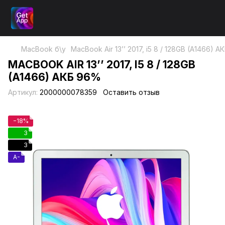
MacBook б\у
MacBook Air 13’’ 2017, i5 8 / 128GB (A1466) 
MACBOOK AIR 13’’ 2017, I5 8 / 128GB
(A1466) АКБ 96%
Артикул:
2000000078359
Оставить отзыв
−18%
3
3
A-