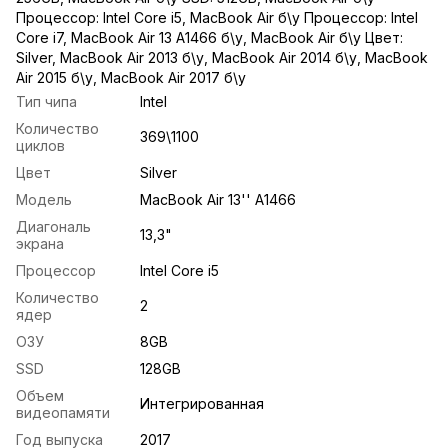
Процессор: Intel Core i5
,
MacBook Air б\у Процессор: Intel
Core i7
,
MacBook Air 13 A1466 б\у
,
MacBook Air б\у Цвет:
Silver
,
MacBook Air 2013 б\у
,
MacBook Air 2014 б\у
,
MacBook
Air 2015 б\у
,
MacBook Air 2017 б\у
Тип чипа
Intel
Количество
369\1100
циклов
Цвет
Silver
Модель
MacBook Air 13'' A1466
Диагональ
13,3"
экрана
Процессор
Intel Core i5
Количество
2
ядер
ОЗУ
8GB
SSD
128GB
Объем
Интегрированная
видеопамяти
Год выпуска
2017