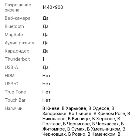
Разрешение
1440x900
экрана
Веб-камера
Да
Bluetooth
Да
MagSafe
Да
Аудио разъем
Да
Кардридер
Да
Thunderbolt
1
USB-A
Да
HDMI
Нет
USB-С
Нет
True Tone
Нет
Touch Bar
Нет
Наличии
В Киеве, В Харькове, В Одессе, В
Запорожье, Во Львове, В Кривом Роге, В
Николаеве, В Виннице, В Херсоне, В
Полтаве, В Чернигове, В Черкассах, В
Житомире, В Сумах, В Хмельницком, В
Черновцах, В Ровно, В Каменском, В