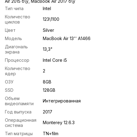
Air 2015 б\у
,
MacBook Air 2017 б\у
Тип чипа
Intel
Количество
123\1100
циклов
Цвет
Silver
Модель
MacBook Air 13'' A1466
Диагональ
13,3"
экрана
Процессор
Intel Core i5
Количество
2
ядер
ОЗУ
8GB
SSD
128GB
Объем
Интегрированная
видеопамяти
Год выпуска
2017
Операционная
Monterey 12.6.3
система
Тип матрицы
TN+film