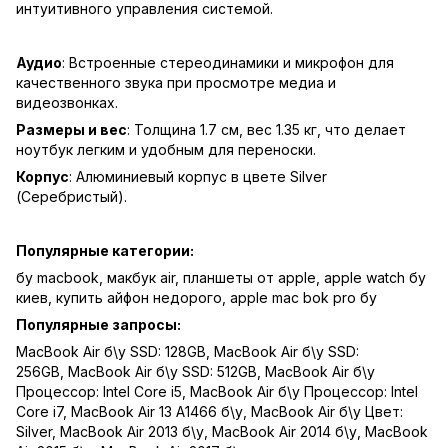
интуитивного управления системой.
Аудио
: Встроенные стереодинамики и микрофон для
качественного звука при просмотре медиа и
видеозвонках.
Размеры и вес
: Толщина 1.7 см, вес 1.35 кг, что делает
ноутбук легким и удобным для переноски.
Корпус
: Алюминиевый корпус в цвете Silver
(Серебристый).
Популярные категории:
бу macbook
,
макбук air
,
планшеты от apple
,
apple watch бу
киев
,
купить айфон недорого
,
apple mac bok pro бу
Популярные запросы:
MacBook Air б\у SSD: 128GB
,
MacBook Air б\у SSD:
256GB
,
MacBook Air б\у SSD: 512GB
,
MacBook Air б\у
Процессор: Intel Core i5
,
MacBook Air б\у Процессор: Intel
Core i7
,
MacBook Air 13 A1466 б\у
,
MacBook Air б\у Цвет:
Silver
,
MacBook Air 2013 б\у
,
MacBook Air 2014 б\у
,
MacBook