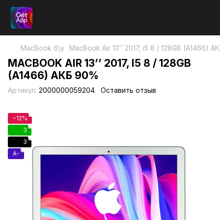
MacBook б\у
MacBook Air 13’’ 2017, i5 8 / 128GB (A1466) 
MACBOOK AIR 13’’ 2017, I5 8 / 128GB
(A1466) АКБ 90%
Артикул:
2000000059204
Оставить отзыв
−12%
3
3
A-