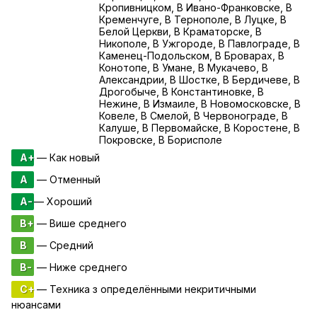
Кропивницком, В Ивано-Франковске, В
Кременчуге, В Тернополе, В Луцке, В
Белой Церкви, В Краматорске, В
Никополе, В Ужгороде, В Павлограде, В
Каменец-Подольском, В Броварах, В
Конотопе, В Умане, В Мукачево, В
Александрии, В Шостке, В Бердичеве, В
Дрогобыче, В Константиновке, В
Нежине, В Измаиле, В Новомосковске, В
Ковеле, В Смелой, В Червонограде, В
Калуше, В Первомайске, В Коростене, В
Покровске, В Борисполе
A+
— Как новый
A
— Отменный
A-
— Хороший
B+
— Више среднего
B
— Средний
B-
— Ниже среднего
C+
— Техника з определёнными некритичными
нюансами