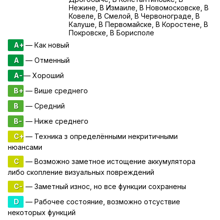
Нежине, В Измаиле, В Новомосковске, В
Ковеле, В Смелой, В Червонограде, В
Калуше, В Первомайске, В Коростене, В
Покровске, В Борисполе
A+
— Как новый
A
— Отменный
A-
— Хороший
B+
— Више среднего
B
— Средний
B-
— Ниже среднего
C+
— Техника з определёнными некритичными
нюансами
C
— Возможно заметное истощение аккумулятора
либо скопление визуальных повреждений
C-
— Заметный износ, но все функции сохранены
D
— Рабочее состояние, возможно отсуствие
некоторых функций