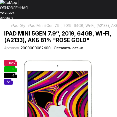
iPad б\у
iPad Mini 5Gen 7.9’’, 2019, 64GB, Wi-Fi, (А2133), 
IPAD MINI 5GEN 7.9’’, 2019, 64GB, WI-FI,
(А2133), АКБ 81% "ROSE GOLD"
Артикул:
2000000082400
Оставить отзыв
−16%
3
4
A-