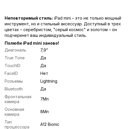
Неповторимый стиль:
iPad mini – это не только мощный
инструмент, но и стильный аксессуар. Доступный в трех
цветах – серебристом, "серый космос" и золотом – он
подчеркнет ваш индивидуальный стиль.
Полюби iPad mini заново!
Диагональ
7,9"
True Tone
Да
TouchID
Да
FaceID
Нет
Розъемы
Lightning
Bluetooth
Да
Фронтальная
7Мп
камера
Основная
8Mп
камера
Тип
A12 Bionic
процессора