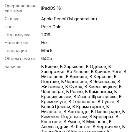
Операционная
iPadOS 18
система
Стилус
Apple Pencil (1st generation)
Цвет
Rose Gold
Год выпуска
2019
Наличие sim
Нет
Генерация
Mini 5
Объем памяти
64Gb
наличие
В Киеве, В Харькове, В Одессе, В
Запорожье, Во Львове, В Кривом Роге, В
Николаеве, В Виннице, В Херсоне, В
Полтаве, В Чернигове, В Черкассах, В
Житомире, В Сумах, В Хмельницком, В
Черновцах, В Ровно, В Каменском, В
Кропивницком, В Ивано-Франковске, В
Кременчуге, В Тернополе, В Луцке, В
Белой Церкви, В Краматорске, В
Никополе, В Ужгороде, В Павлограде, В
Каменец-Подольском, В Броварах, В
Конотопе, В Умане, В Мукачево, В
Александрии, В Шостке, В Бердичеве, В
Дрогобыче, В Константиновке, В