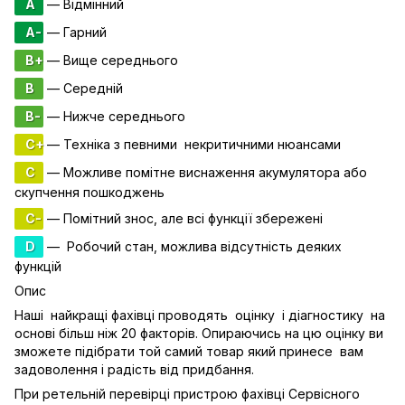
A
— Відмінний
A-
— Гарний
B+
— Вище середнього
B
— Середній
B-
— Нижче середнього
C+
— Техніка з певними некритичними нюансами
C
— Можливе помітне виснаження акумулятора або
скупчення пошкоджень
C-
— Помітний знос, але всі функції збережені
D
— Робочий стан, можлива відсутність деяких
функцій
Опис
Наші найкращі фахівці проводять оцінку і діагностику на
основі більш ніж 20 факторів. Опираючись на цю оцінку ви
зможете підібрати той самий товар який принесе вам
задоволення і радість від придбання.
При ретельній перевірці пристрою фахівці Сервісного