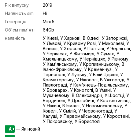
Рік випуску
2019
Наявність sim
Ні
Генерація
Mini 5
Об'єм пам'яті
64Gb
наявність
У Києві, У Харкові, В Одесі, У Запоріжжі,
У Львові, У Кривому Розі, У Миколаєві, У
Вінниці, У Херсоні, У Полтаві, У Чернігові,
У Черкасах, У Житомирі, У Сумах, У
Хмельницькому, У Чернівцях, У Рівному,
У Кам'янському, У Кропивницькому, В
Івано-Франківську, У Кременчузі, У
Тернополі, У Луцьку, У Білій Церкві, У
Краматорську, У Нікополі, В Ужгороді, У
Павлограді, У Кам'янець-Подільському,
У Броварах, У Конотопі, В Умані, У
Мукачевому, В Олександрії, У Шостці, У
Бердичеві, У Дрогобичі, У Костянтинівці,
У Ніжині, В Ізмаїлі, У Новомосковську, У
Ковелі, У Смілій, У Червонограді, У
Калуші, У Первомайському, У Коростені,
У Покровську, У Борисполі
A+
— Як новий