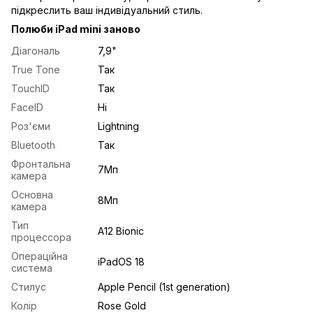
підкреслить ваш індивідуальний стиль.
Полюби iPad mini заново
Діагональ
7,9"
True Tone
Так
TouchID
Так
FaceID
Ні
Роз'єми
Lightning
Bluetooth
Так
Фронтальна
7Мп
камера
Основна
8Mп
камера
Тип
A12 Bionic
процессора
Операційна
iPadOS 18
система
Стилус
Apple Pencil (1st generation)
Колір
Rose Gold