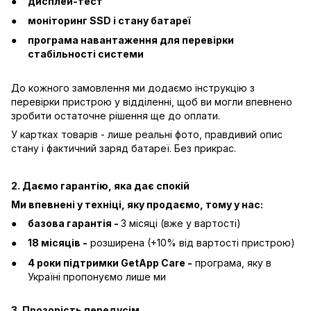
дисплей-тест
моніторинг SSD і стану батареї
програма навантаження для перевірки
стабільності системи
До кожного замовлення ми додаємо інструкцію з
перевірки пристрою у відділенні, щоб ви могли впевнено
зробити остаточне рішення ще до оплати.
У картках товарів - лише реальні фото, правдивий опис
стану і фактичний заряд батареї. Без прикрас.
2. Даємо гарантію, яка дає спокій
Ми впевнені у техніці, яку продаємо, тому у нас:
базова гарантія -
3 місяці (вже у вартості)
18 місяців -
розширена (+10% від вартості пристрою)
4 роки підтримки GetApp Care -
програма, яку в
Україні пропонуємо лише ми
3. Прозорість передусім