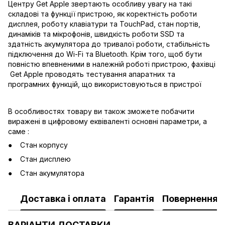
Центру Get Apple звертають особливу увагу на такі
складові та функції пристрою, як коректність роботи
дисплея, роботу клавіатури та TouchPad, стан портів,
динаміків та мікрофонів, швидкість роботи SSD та
здатність акумулятора до тривалої роботи, стабільність
підключення до Wi-Fi та Bluetooth. Крім того, щоб бути
повністю впевненими в належній роботі пристрою, фахівці
Get Apple проводять тестування апаратних та
програмних функцій, що використовуються в пристрої
В особливостях товару ви також зможете побачити
виражені в цифровому еквіваленті основні параметри, а
саме :
Стан корпусу
Стан дисплею
Стан акумулятора
Доставка і оплата
Гарантія
Повернення
ВАРІАНТИ ДОСТАВКИ