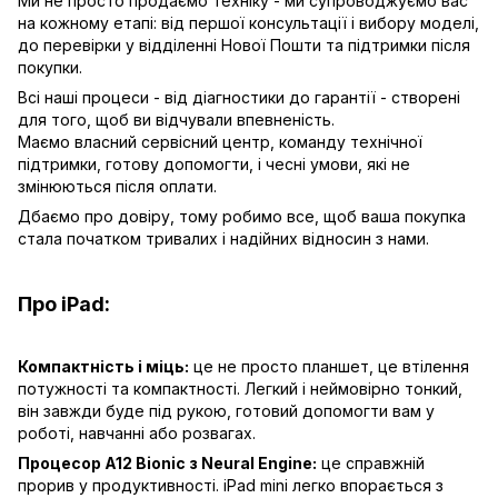
Ми не просто продаємо техніку - ми супроводжуємо вас
на кожному етапі: від першої консультації і вибору моделі,
до перевірки у відділенні Нової Пошти та підтримки після
покупки.
Всі наші процеси - від діагностики до гарантії - створені
для того, щоб ви відчували впевненість.
Маємо власний сервісний центр, команду технічної
підтримки, готову допомогти, і чесні умови, які не
змінюються після оплати.
Дбаємо про довіру, тому робимо все, щоб ваша покупка
стала початком тривалих і надійних відносин з нами.
Про iPad:
Компактність і міць:
це не просто планшет, це втілення
потужності та компактності. Легкий і неймовірно тонкий,
він завжди буде під рукою, готовий допомогти вам у
роботі, навчанні або розвагах.
Процесор A12 Bionic з Neural Engine:
це справжній
прорив у продуктивності. iPad mini легко впорається з