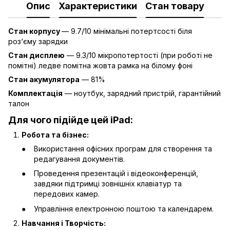
Опис
Характеристики
Стан товару
Стан корпусу
— 9.7/10 мінімальні потертсості біля
роз‘єму зарядки
Стан дисплею
— 9.3/10 мікропотертості (при роботі не
помітні) ледве помітна жовта рамка на білому фоні
Стан акумулятора
— 81%
Комплектація
— ноутбук, зарядний пристрій, гарантійний
талон
Для чого підійде цей iPad:
Робота та бізнес:
Використання офісних програм для створення та
редагування документів.
Проведення презентацій і відеоконференцій,
завдяки підтримці зовнішніх клавіатур та
передових камер.
Управління електронною поштою та календарем.
Навчання і Творчість: