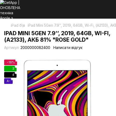
iPad б\в
iPad Mini 5Gen 7.9’’, 2019, 64GB, Wi-Fi, (А2133), 
IPAD MINI 5GEN 7.9’’, 2019, 64GB, WI-FI,
(А2133), АКБ 81% "ROSE GOLD"
Артикул:
2000000082400
Написати відгук
−16%
3
4
A-