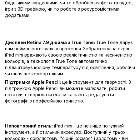
будь-якими завданнями, чи то оброблення фото та відео,
ігри з 3D-графікою, чи то робота з ресурсомісткими
додатками.
Дисплей Retina 7.9 дюйма з True Tone:
True Tone дарує
вам неймовірні візуальні враження. Зображення на екрані
iPad mini вражають своєю реалістичністю та насиченістю
кольорів, а технологія True Tone автоматично
підлаштовує колірну температуру під освітлення, роблячи
читання ще комфортнішим.
Підтримка Apple Pencil:
це інструмент для творчості. З
підтримкою Apple Pencil ви можете малювати, робити
нотатки, створювати ескізи та навіть редагувати
фотографії з професійною точністю.
Неповторний стиль:
iPad mini - це не лише потужний
інструмент, а й стильний аксесуар. Доступний у трьох
кольорах - сріблястому, "сірий космос" і золотому - він