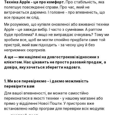
Техніка Apple - це про комфорт.
Про стабільність, яка
полегшує повсякденні справи. Про час, який не
витрачається даремно. І головне - про впевненість, що
все працює як слід.
Ми розуміємо, що купівля оновленої або вживаної техніки
Apple - це завжди вибір. І часто з сумнівами. А раптом
буде проблема? А якщо не виправдає очікувань? Тому ми
зробили все, щоб ви могли спокійно придбати саме той
пристрій, який вам підходить - за чесну ціну й без
неприємних сюрпризів.
А ще — ми націлені на довгострокові відносини з
клієнтом. Нас цікавить не просто разовий продаж, а
довіра, яку хочеться зберегти надовго.
1. Ми все перевіряємо - і даємо можливість
перевірити вам
Для вашої впевненості, ви можете самостійно
переконатися в якості техніки - у нашому магазині або
прямо у відділенні Нової Пошти. У пристроях вже
встановлено набір програм для перевірки всіх модулів: