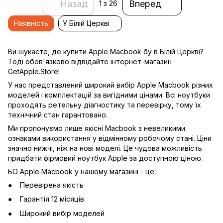
Назад
Вперед
1
з 26
Наявність
У Білій Церкві
Ви шукаєте, де купити Apple Macbook бу в Білій Церкві?
Тоді обов'язково відвідайте
інтернет-магазин
GetApple.Store
!
У нас представлений широкий вибір Apple Macbook різних
моделей і комплектацій за вигідними цінами. Всі ноутбуки
проходять ретельну діагностику та перевірку, тому їх
технічний стан гарантовано.
Ми пропонуємо лише якісні Macbook з невеликими
ознаками використання у відмінному робочому стані. Ціни
значно нижчі, ніж на нові моделі. Це чудова можливість
придбати фірмовий ноутбук Apple за доступною ціною.
БО Apple Macbook у нашому магазині - це:
Перевірена якість
Гарантія 12 місяців
Широкий вибір моделей