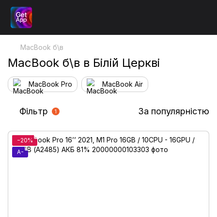
MacBook б\в
MacBook б\в в Білій Церкві
MacBook Pro
MacBook Air
Фільтр
За популярністю
1
−20%
A-