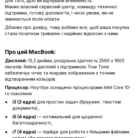
для того, щоб ви відчували впевненість.
Маємо власний сервісний центр, команду технічної
підтримки, готову допомогти, і чесні умови, які не
змінюються після оплати.
Дбаємо про довіру, тому робимо все, щоб ваша покупка
стала початком тривалих і надійних відносин з нами.
Про цей MacBook:
Дисплей:
13,3 дюйма, роздільна здатність 2560 x 1600
пікселів. Retina дисплей з підтримкою True Tone
забезпечує чітке та яскраве зображення з точним
відтворенням кольорів.
Процесор:
Ноутбук оснащено процесорами Intel Core 10-
го покоління
i3 (2 ядра)
для простих задач (браузинг, текстові
документи),
i5 (4 ядра)
— оптимальний для щоденної
багатозадачності,
i7 (4 ядра)
— підійде для роботи з більшими файлами,
кодом або легкого відеомонтажу.