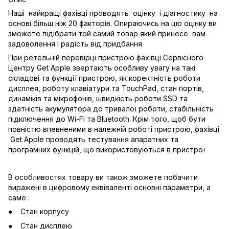
Наші найкращі фахівці проводять оцінку і діагностику на
основі більш ніж 20 факторів. Опираючись на цю оцінку ви
зможете підібрати той самий товар який принесе вам
задоволення і радість від придбання.
При ретельній перевірці пристрою фахівці Сервісного
Центру Get Apple звертають особливу увагу на такі
складові та функції пристрою, як коректність роботи
дисплея, роботу клавіатури та TouchPad, стан портів,
динаміків та мікрофонів, швидкість роботи SSD та
здатність акумулятора до тривалої роботи, стабільність
підключення до Wi-Fi та Bluetooth. Крім того, щоб бути
повністю впевненими в належній роботі пристрою, фахівці
Get Apple проводять тестування апаратних та
програмних функцій, що використовуються в пристрої
В особливостях товару ви також зможете побачити
виражені в цифровому еквіваленті основні параметри, а
саме :
Стан корпусу
Стан дисплею