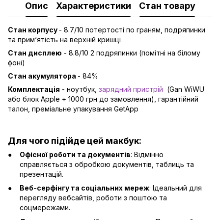
Опис
Характеристики
Стан товару
Стан корпусу
- 8.7/10 потертості по граням, подряпинки
та прим‘ятість на верхній кришці
Стан дисплею
- 8.8/10 2 подряпинки (помітні на білому
фоні)
Стан акумулятора
- 84%
Комплектація
- ноутбук,
зарядний пристрій
(Gan WiWU
або блок Apple + 1000 грн до замовлення), гарантійний
талон, преміальне упакування GetApp
Для чого підійде цей макбук:
Офісної роботи та документів
: Відмінно
справляється з обробкою документів, таблиць та
презентацій.
Веб-серфінгу та соціальних мереж
: Ідеальний для
перегляду вебсайтів, роботи з поштою та
соцмережами.