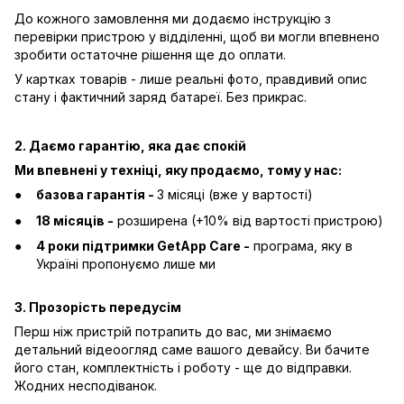
До кожного замовлення ми додаємо інструкцію з
перевірки пристрою у відділенні, щоб ви могли впевнено
зробити остаточне рішення ще до оплати.
У картках товарів - лише реальні фото, правдивий опис
стану і фактичний заряд батареї. Без прикрас.
2. Даємо гарантію, яка дає спокій
Ми впевнені у техніці, яку продаємо, тому у нас:
базова гарантія -
3 місяці (вже у вартості)
18 місяців -
розширена (+10% від вартості пристрою)
4 роки підтримки GetApp Care -
програма, яку в
Україні пропонуємо лише ми
3. Прозорість передусім
Перш ніж пристрій потрапить до вас, ми знімаємо
детальний відеоогляд саме вашого девайсу. Ви бачите
його стан, комплектність і роботу - ще до відправки.
Жодних несподіванок.