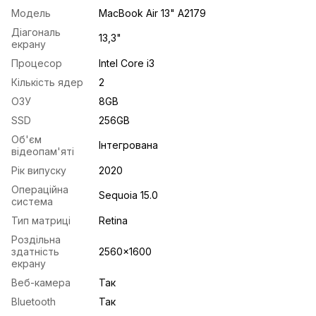
Модель
MacBook Air 13" A2179
Діагональ
13,3"
екрану
Процесор
Intel Core i3
Кількість ядер
2
ОЗУ
8GB
SSD
256GB
Об'єм
Інтегрована
відеопам'яті
Рік випуску
2020
Операційна
Sequoia 15.0
система
Тип матриці
Retina
Роздільна
здатність
2560x1600
екрану
Веб-камера
Так
Bluetooth
Так