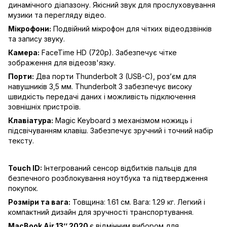
динамічного діапазону. Якісний звук для прослуховування
музики та перегляду відео.
Мікрофони:
Подвійний мікрофон для чітких відеодзвінків
та запису звуку.
Камера:
FaceTime HD (720p). Забезпечує чітке
зображення для відеозв'язку.
Порти:
Два порти Thunderbolt 3 (USB-C), роз’єм для
навушників 3,5 мм. Thunderbolt 3 забезпечує високу
швидкість передачі даних і можливість підключення
зовнішніх пристроїв.
Клавіатура:
Magic Keyboard з механізмом ножиць і
підсвічуванням клавіш. Забезпечує зручний і точний набір
тексту.
Touch ID:
Інтегрований сенсор відбитків пальців для
безпечного розблокування ноутбука та підтвердження
покупок.
Розміри та вага:
Товщина: 1.61 см. Вага: 1.29 кг. Легкий і
компактний дизайн для зручності транспортування.
MacBook Air 13’’ 2020
є відмінним вибором для