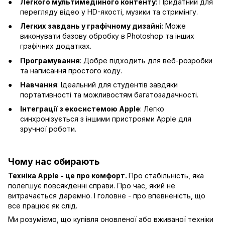
Легкого мультимедійного контенту
: Придатний для
перегляду відео у HD-якості, музики та стримінгу.
Легких завдань у графічному дизайні
: Може
виконувати базову обробку в Photoshop та інших
графічних додатках.
Програмування
: Добре підходить для веб-розробки
та написання простого коду.
Навчання
: Ідеальний для студентів завдяки
портативності та можливостям багатозадачності.
Інтеграції з екосистемою Apple
: Легко
синхронізується з іншими пристроями Apple для
зручної роботи.
Чому нас обирають
Техніка Apple - це про комфорт.
Про стабільність, яка
полегшує повсякденні справи. Про час, який не
витрачається даремно. І головне - про впевненість, що
все працює як слід.
Ми розуміємо, що купівля оновленої або вживаної техніки