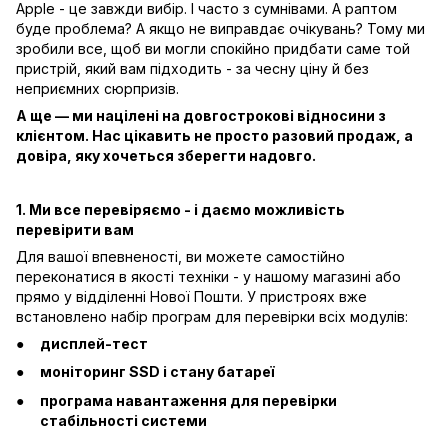
Apple - це завжди вибір. І часто з сумнівами. А раптом
буде проблема? А якщо не виправдає очікувань? Тому ми
зробили все, щоб ви могли спокійно придбати саме той
пристрій, який вам підходить - за чесну ціну й без
неприємних сюрпризів.
А ще — ми націлені на довгострокові відносини з
клієнтом. Нас цікавить не просто разовий продаж, а
довіра, яку хочеться зберегти надовго.
1. Ми все перевіряємо - і даємо можливість
перевірити вам
Для вашої впевненості, ви можете самостійно
переконатися в якості техніки - у нашому магазині або
прямо у відділенні Нової Пошти. У пристроях вже
встановлено набір програм для перевірки всіх модулів:
дисплей-тест
моніторинг SSD і стану батареї
програма навантаження для перевірки
стабільності системи