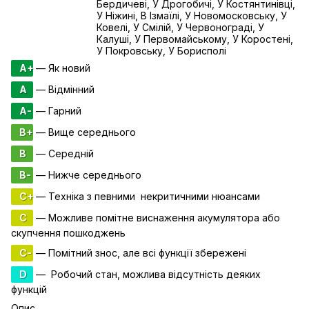
Бердичеві, У Дрогобичі, У Костянтинівці,
У Ніжині, В Ізмаїлі, У Новомосковську, У
Ковелі, У Смілій, У Червонограді, У
Калуші, У Первомайському, У Коростені,
У Покровську, У Борисполі
A+
— Як новий
A
— Відмінний
A-
— Гарний
B+
— Вище середнього
B
— Середній
B-
— Нижче середнього
C+
— Техніка з певними некритичними нюансами
C
— Можливе помітне виснаження акумулятора або
скупчення пошкоджень
C-
— Помітний знос, але всі функції збережені
D
— Робочий стан, можлива відсутність деяких
функцій
Опис