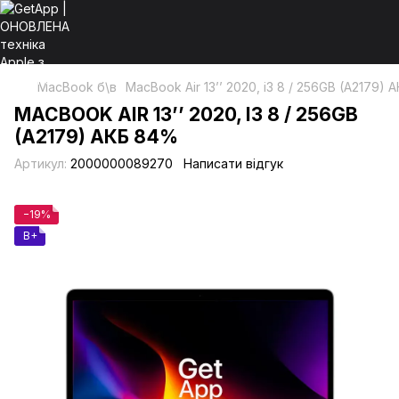
MacBook б\в
MacBook Air 13’’ 2020, i3 8 / 256GB (A2179)
MACBOOK AIR 13’’ 2020, I3 8 / 256GB
(A2179) АКБ 84%
Артикул:
2000000089270
Написати відгук
−19%
B+