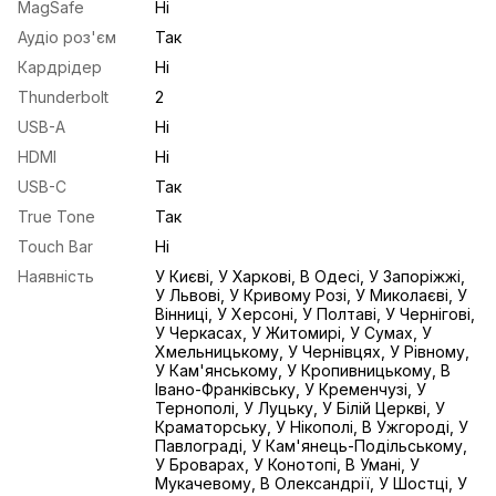
MagSafe
Ні
Аудіо роз'єм
Так
Кардрідер
Ні
Thunderbolt
2
USB-A
Ні
HDMI
Ні
USB-С
Так
True Tone
Так
Touch Bar
Ні
Наявність
У Києві, У Харкові, В Одесі, У Запоріжжі,
У Львові, У Кривому Розі, У Миколаєві, У
Вінниці, У Херсоні, У Полтаві, У Чернігові,
У Черкасах, У Житомирі, У Сумах, У
Хмельницькому, У Чернівцях, У Рівному,
У Кам'янському, У Кропивницькому, В
Івано-Франківську, У Кременчузі, У
Тернополі, У Луцьку, У Білій Церкві, У
Краматорську, У Нікополі, В Ужгороді, У
Павлограді, У Кам'янець-Подільському,
У Броварах, У Конотопі, В Умані, У
Мукачевому, В Олександрії, У Шостці, У