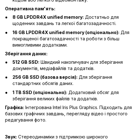
Оперативна пам'ять:
8 GB LPDDR4X unified memory:
Достатньо для
щоденних завдань та легкої багатозадачності.
16 GB LPDDR4X unified memory (опціонально):
Для
покращеної багатозадачності та роботи з більш
вимогливими додатками.
Зберігання даних:
512 GB SSD:
Швидкий накопичувач для зберігання
документів, медіафайлів та додатків.
256 GB SSD (базова версія):
Для зберігання
стандартних обсягів даних.
1 TB SSD (опціонально):
Додатковий обсяг для
зберігання великих файлів та додатків.
Графіка:
Інтегрована Intel Iris Plus Graphics. Підходить для
базових графічних завдань, перегляду відео і простого
редагування фото.
Звук:
Стереодинаміки з підтримкою широкого