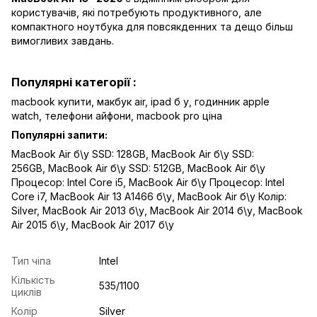
користувачів, які потребують продуктивного, але
компактного ноутбука для повсякденних та дещо більш
вимогливих завдань.
Популярні категорії :
macbook купити,
макбук air
,
ipad б у,
годинник apple
watch
,
телефони айфони,
macbook pro ціна
Популярні запити:
MacBook Air б\у SSD: 128GB
,
MacBook Air б\у SSD:
256GB
,
MacBook Air б\у SSD: 512GB
,
MacBook Air б\у
Процесор: Intel Core i5
,
MacBook Air б\у Процесор: Intel
Core i7
,
MacBook Air 13 A1466 б\у
,
MacBook Air б\у Колір:
Silver
,
MacBook Air 2013 б\у
,
MacBook Air 2014 б\у
,
MacBook
Air 2015 б\у
,
MacBook Air 2017 б\у
Тип чіпа
Intel
Кількість
535/1100
циклів
Колір
Silver