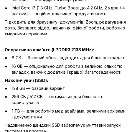
Intel Core i7 (1.8 GHz, Turbo Boost до 4.2 GHz, 2 ядра / 4
потоки) — опційно для вищої продуктивності
Підходить для браузингу, документів, Zoom, редагування
фото, базового відео, навчання, офісної роботи, роботи з
хмарними сервісами.
Оперативна памʼять (LPDDR3 2133 MHz):
8 GB — базовий обсяг, підходить для більшості задач
16 GB — опціонально для роботи з великою кількістю
вкладок, важчих додатків і кращої багатозадачності
Накопичувач (SSD):
128 GB — базовий варіант
256 GB / 512 GB — оптимальні для більшості
користувачів
1 TB — для роботи з медіафайлами, великими архівами
і документами
Надзвичайно швидкий SSD забезпечує миттєвий запуск
системи та програм.