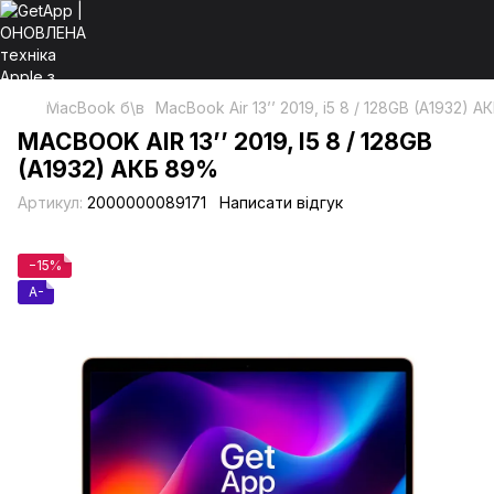
MacBook б\в
MacBook Air 13’’ 2019, i5 8 / 128GB (A1932) 
MACBOOK AIR 13’’ 2019, I5 8 / 128GB
(A1932) АКБ 89%
Артикул:
2000000089171
Написати відгук
−15%
A-