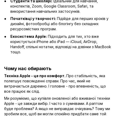
Студенти та школярі:
Ідеальний для навчання,
конспектів, Zoom, Google Classroom, Safari, та
використання навчальних застосунків.
Початківці у творчості:
Підійде для перших кроків у
дизайні, фотообробці або блогінгу без складних
ресурсомістких програм.
Екосистема Apple:
Підходить для тих, хто вже
користується iPhone або iPad — iCloud, AirDrop,
Handoff, спільні нотатки, відповіді на дзвінки з MacBook
тощо.
Чому нас обирають
Техніка Apple - це про комфорт.
Про стабільність, яка
полегшує повсякденні справи. Про час, який не
витрачається даремно. І головне - про впевненість, що
все працює як слід.
Ми розуміємо, що купівля оновленої або вживаної техніки
Apple - це завжди вибір. І часто з сумнівами. А раптом
буде проблема? А якщо не виправдає очікувань? Тому ми
зробили все, щоб ви могли спокійно придбати саме той