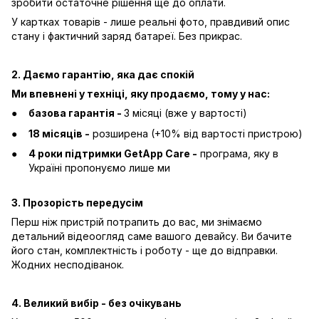
зробити остаточне рішення ще до оплати.
У картках товарів - лише реальні фото, правдивий опис
стану і фактичний заряд батареї. Без прикрас.
2. Даємо гарантію, яка дає спокій
Ми впевнені у техніці, яку продаємо, тому у нас:
базова гарантія -
3 місяці (вже у вартості)
18 місяців -
розширена (+10% від вартості пристрою)
4 роки підтримки GetApp Care -
програма, яку в
Україні пропонуємо лише ми
3. Прозорість передусім
Перш ніж пристрій потрапить до вас, ми знімаємо
детальний відеоогляд саме вашого девайсу. Ви бачите
його стан, комплектність і роботу - ще до відправки.
Жодних несподіванок.
4. Великий вибір - без очікувань