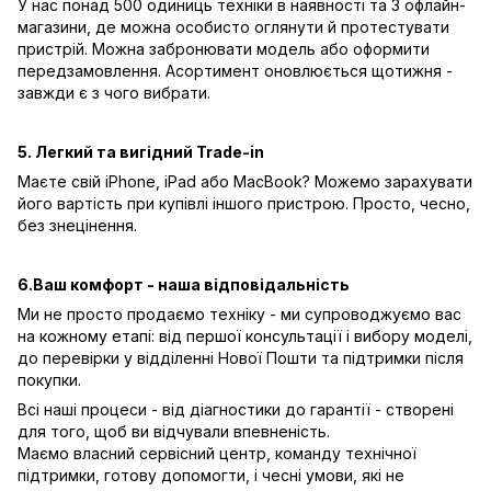
У нас понад 500 одиниць техніки в наявності та 3 офлайн-
магазини, де можна особисто оглянути й протестувати
пристрій. Можна забронювати модель або оформити
передзамовлення. Асортимент оновлюється щотижня -
завжди є з чого вибрати.
5. Легкий та вигідний Trade-in
Маєте свій iPhone, iPad або MacBook? Можемо зарахувати
його вартість при купівлі іншого пристрою. Просто, чесно,
без знецінення.
6.Ваш комфорт - наша відповідальність
Ми не просто продаємо техніку - ми супроводжуємо вас
на кожному етапі: від першої консультації і вибору моделі,
до перевірки у відділенні Нової Пошти та підтримки після
покупки.
Всі наші процеси - від діагностики до гарантії - створені
для того, щоб ви відчували впевненість.
Маємо власний сервісний центр, команду технічної
підтримки, готову допомогти, і чесні умови, які не