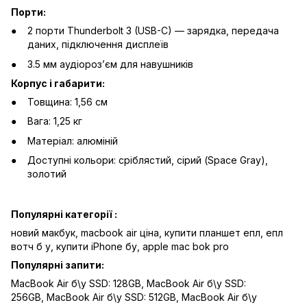
Порти:
2 порти Thunderbolt 3 (USB-C) — зарядка, передача
даних, підключення дисплеїв
3.5 мм аудіорозʼєм для навушників
Корпус і габарити:
Товщина: 1,56 см
Вага: 1,25 кг
Матеріал: алюміній
Доступні кольори: сріблястий, сірий (Space Gray),
золотий
Популярні категорії :
новий макбук,
macbook air ціна,
купити планшет епл,
епл
вотч б у,
купити iPhone бу,
apple mac bok pro
Популярні запити:
MacBook Air б\у SSD: 128GB
,
MacBook Air б\у SSD:
256GB
,
MacBook Air б\у SSD: 512GB
,
MacBook Air б\у