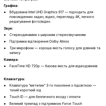
Графіка:
Вбудована Intel UHD Graphics 617 — підходить для
повсякденних задач, відео, перегляду 4K, легкого
редагування фото/відео
Звук:
Стереодинаміки з широким стереозвучанням
Підтримка відтворення Dolby Atmos
Три мікрофони — хороша якість голосу для дзвінків та
запису
Камера:
FaceTime HD 720p — базова якість для відеодзвінків
Клавіатура:
Клавіатура “метелик” 3-го покоління з підсвіткою —
тихий короткий хід
Touch ID — для безпечного входу і оплати
Великий трекпад з підтримкою Force Touch