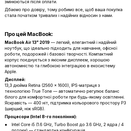
змінюються після оплати.
Дбаємо про довіру, тому робимо все, щоб ваша покупка
стала початком тривалих і надійних відносин з нами.
Про цей MacBook:
MacBook Air 13" 2019
— легкий, елегантний і надійний
ноутбук, що ідеально підходить для навчання, офісної
роботи, подорожей і базової творчості. Компактний
корпус поєднується з якісним дисплеєм, хорошою
автономністю та глибокою інтеграцією в екосистему
Apple.
Дисплей:
13,3 дюйма Retina (2560 × 1600), IPS-матриця з
технологією True Tone — автоматично регулює баланс
білого для комфортної роботи при будь-якому освітленні.
Яскравість — 400 ніт, підтримка кольорового простору P3
(ширший, ніж sRGB).
Процесори (Intel 8-го покоління):
Intel Core i5 (1.6 GHz, Turbo Boost до 3.6 GHz, 2 ядра / 4
потоки) — стандартна конфігурація