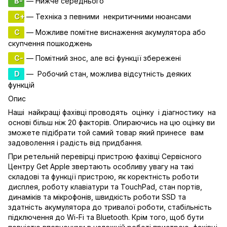
B-
— Нижче середнього
C+
— Техніка з певними некритичними нюансами
C
— Можливе помітне виснаження акумулятора або
скупчення пошкоджень
C-
— Помітний знос, але всі функції збережені
D
— Робочий стан, можлива відсутність деяких
функцій
Опис
Наші найкращі фахівці проводять оцінку і діагностику на
основі більш ніж 20 факторів. Опираючись на цю оцінку ви
зможете підібрати той самий товар який принесе вам
задоволення і радість від придбання.
При ретельній перевірці пристрою фахівці Сервісного
Центру Get Apple звертають особливу увагу на такі
складові та функції пристрою, як коректність роботи
дисплея, роботу клавіатури та TouchPad, стан портів,
динаміків та мікрофонів, швидкість роботи SSD та
здатність акумулятора до тривалої роботи, стабільність
підключення до Wi-Fi та Bluetooth. Крім того, щоб бути