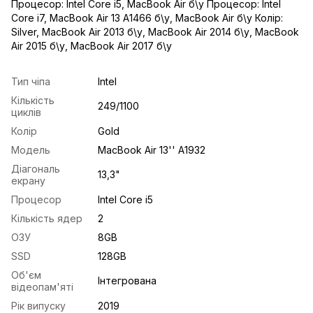
Процесор: Intel Core i5
,
MacBook Air б\у Процесор: Intel
Core i7
,
MacBook Air 13 A1466 б\у
,
MacBook Air б\у Колір:
Silver
,
MacBook Air 2013 б\у
,
MacBook Air 2014 б\у
,
MacBook
Air 2015 б\у
,
MacBook Air 2017 б\у
Тип чіпа
Intel
Кількість
249/1100
циклів
Колір
Gold
Модель
MacBook Air 13'' A1932
Діагональ
13,3"
екрану
Процесор
Intel Core i5
Кількість ядер
2
ОЗУ
8GB
SSD
128GB
Об'єм
Інтегрована
відеопам'яті
Рік випуску
2019