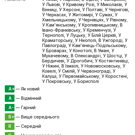
У Львові, У Кривому Розі, У Миколаєві, У
Вінниці, У Херсоні, У Полтаві, У Чернігові,
У Черкасах, У Житомирі, У Сумах, У
Хмельницькому, У Чернівцях, У Рівному,
У Кам'янському, У Кропивницькому, В
Івано-Франківську, У Кременчузі, У
Тернополі, У Луцьку, У Білій Церкві, У
Краматорську, У Нікополі, В Ужгороді, У
Павлограді, У Кам'янець-Подільському,
У Броварах, У Конотопі, В Умані, У
Мукачевому, В Олександрії, У Шостці, У
Бердичеві, У Дрогобичі, У Костянтинівці,
У Ніжині, В Ізмаїлі, У Новомосковську, У
Ковелі, У Смілій, У Червонограді, У
Калуші, У Первомайському, У Коростені,
У Покровську, У Борисполі
A+
— Як новий
A
— Відмінний
A-
— Гарний
B+
— Вище середнього
B
— Середній