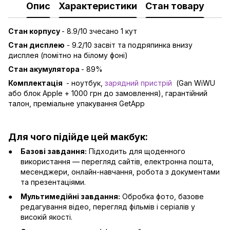
Опис
Характеристики
Стан товару
Стан корпусу
- 8.9/10 зчесано 1 кут
Стан дисплею
- 9.2/10 засвіт та подряпинка внизу
дисплея (помітно на білому фоні)
Стан акумулятора
- 89%
Комплектація
- ноутбук,
зарядний пристрій
(Gan WiWU
або блок Apple + 1000 грн до замовлення), гарантійний
талон, преміальне упакування GetApp
Для чого підійде цей макбук:
Базові завдання:
Підходить для щоденного
використання — перегляд сайтів, електронна пошта,
месенджери, онлайн-навчання, робота з документами
та презентаціями.
Мультимедійні завдання:
Обробка фото, базове
редагування відео, перегляд фільмів і серіалів у
високій якості.