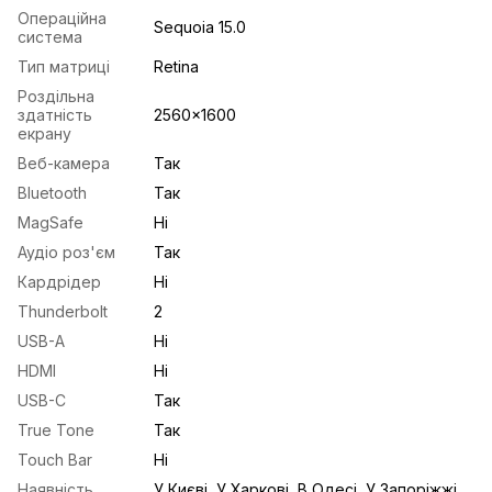
Операційна
Sequoia 15.0
система
Тип матриці
Retina
Роздільна
здатність
2560x1600
екрану
Веб-камера
Так
Bluetooth
Так
MagSafe
Ні
Аудіо роз'єм
Так
Кардрідер
Ні
Thunderbolt
2
USB-A
Ні
HDMI
Ні
USB-С
Так
True Tone
Так
Touch Bar
Ні
Наявність
У Києві, У Харкові, В Одесі, У Запоріжжі,