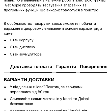
повністю впевненими в належній роботі пристрою, фахівці
Get Apple проводять тестування апаратних та
програмних функцій, що використовуються в пристрої
В особливостях товару ви також зможете побачити
виражені в цифровому еквіваленті основні параметри, а
саме :
Стан корпусу
Стан дисплею
Стан акумулятора
Доставка і оплата
Гарантія
Повернення
ВАРІАНТИ ДОСТАВКИ
У відділення «Нової Пошти», за тарифами
перевізника від 80 грн.
Cамовивіз з наших магазинів у Києві та Дніпрі -
безкоштовно
Адресна доставка до дверей по Україні від