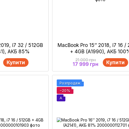
2019, i7 32 / 512GB
MacBook Pro 15’’ 2018, i7 16 
41), АКБ 85%
+ 4GB (A1990), АКБ 100
21 000 грн
Купити
Купити
17 999 грн
Розпродаж
−20%
A