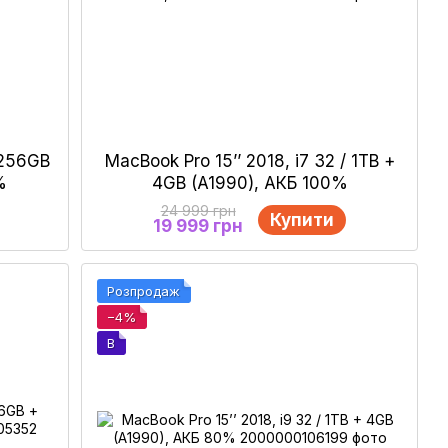
/ 256GB
MacBook Pro 15’’ 2018, i7 32 / 1ТB +
%
4GB (A1990), АКБ 100%
24 999 грн
Купити
19 999 грн
Розпродаж
−4%
B