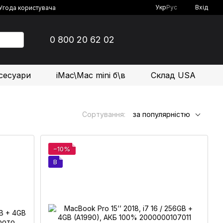
Укр
Рус
Вхід
Угода користувача
0 800 20 62 02
сесуари
iMac\Mac mini б\в
Склад USA
Сортування:
за популярністю
−10%
B