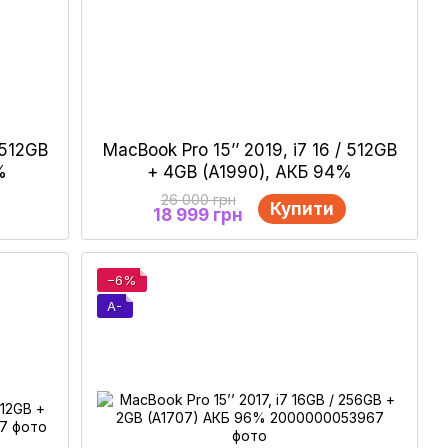
 512GB
MacBook Pro 15’’ 2019, i7 16 / 512GB
%
+ 4GB (A1990), АКБ 94%
26 000 грн
Купити
18 999 грн
−6%
A-