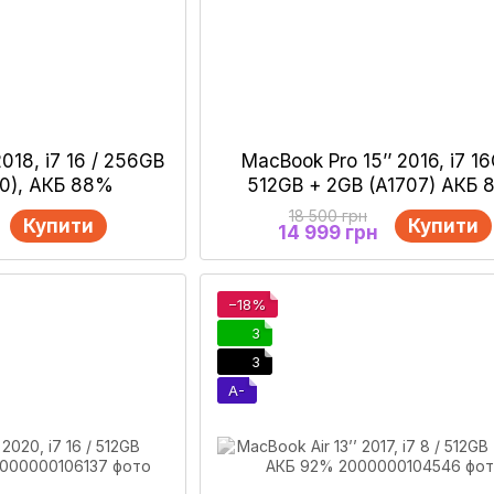
2018, i7 16 / 256GB
MacBook Pro 15’’ 2016, i7 16
90), АКБ 88%
512GB + 2GB (A1707) АКБ 
18 500 грн
Купити
Купити
14 999 грн
−18%
3
3
A-