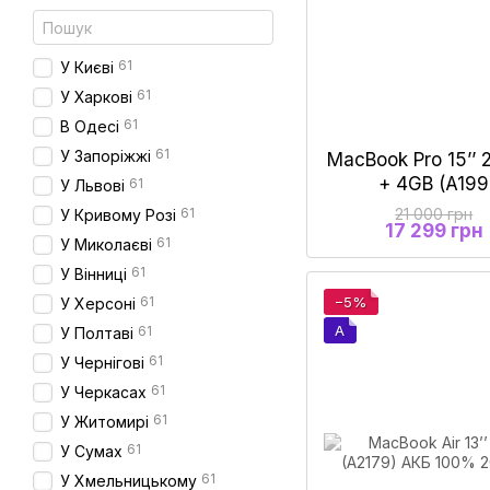
61
У Києві
61
У Харкові
61
В Одесі
61
У Запоріжжі
MacBook Pro 15’’ 
+ 4GB (A19
61
У Львові
61
21 000 грн
У Кривому Розі
17 299 грн
61
У Миколаєві
61
У Вінниці
61
−5%
У Херсоні
A
61
У Полтаві
61
У Чернігові
61
У Черкасах
61
У Житомирі
61
У Сумах
61
У Хмельницькому