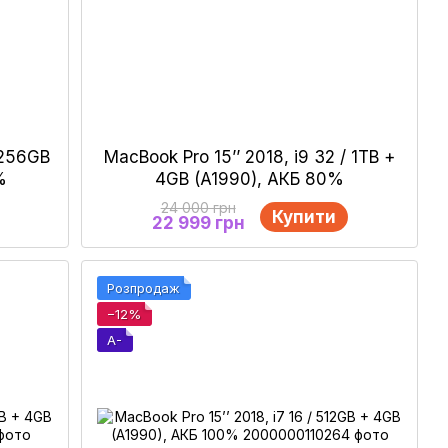
/ 256GB
MacBook Pro 15’’ 2018, i9 32 / 1ТB +
%
4GB (A1990), АКБ 80%
24 000 грн
Купити
22 999 грн
Розпродаж
−12%
A-