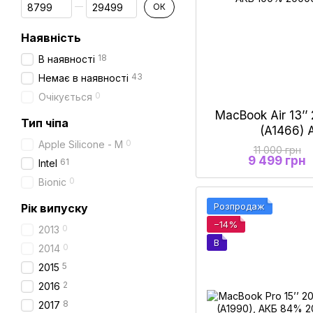
Від Ціна, грн
До Ціна, грн
ОК
Наявність
18
В наявності
43
Немає в наявності
0
Очікується
MacBook Air 13’’ 
Тип чіпа
(A1466)
0
Apple Silicone - M
11 000 грн
9 499 грн
61
Intel
0
Bionic
Розпродаж
Рік випуску
−14%
0
2013
B
0
2014
5
2015
2
2016
8
2017