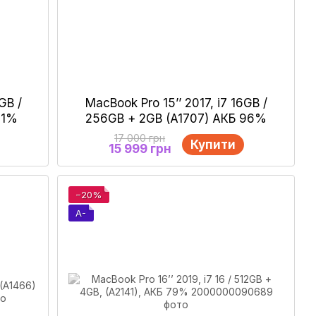
GB /
MacBook Pro 15’’ 2017, i7 16GB /
81%
256GB + 2GB (A1707) АКБ 96%
17 000 грн
Купити
15 999 грн
−20%
A-