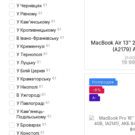
61
У Чернівцях
61
У Рівному
61
У Кам'янському
61
У Кропивницькому
61
В Івано-Франківську
MacBook Air 13’’ 
61
У Кременчузі
(A2179)
61
У Тернополі
21 0
19 9
61
У Луцьку
61
У Білій Церкві
61
У Краматорську
Розпродаж
61
У Нікополі
−8%
61
В Ужгороді
A-
61
У Павлограді
У Кам'янець-
61
Подільському
61
У Броварах
61
У Конотопі