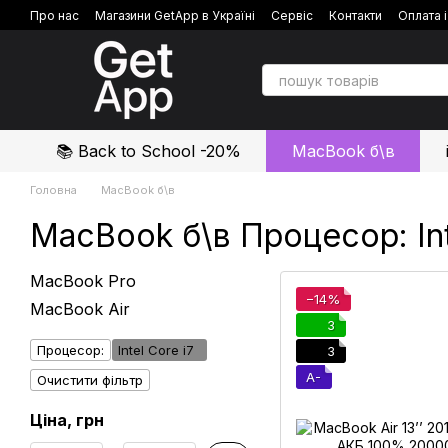
Перейти до основного контенту
Про нас
Магазини GetApp в Україні
Сервіс
Контакти
Оплата 
Політика конфіденційності
Відгуки про магазин
📚 Back to School -20%
MacBook б\в
Головна
MacBook б\в
MacBook б\в Процесор: Int
MacBook Pro
−14%
MacBook Air
3
Процесор:
Intel Core i7
3
A-
Очистити фільтр
Ціна, грн