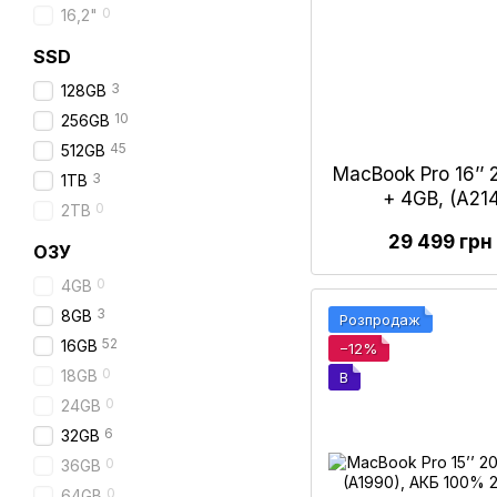
0
16,2"
SSD
3
128GB
10
256GB
45
512GB
MacBook Pro 16’’ 
3
1TB
+ 4GB, (A21
0
2TB
29 499 грн
ОЗУ
0
4GB
3
8GB
Розпродаж
52
16GB
−12%
0
18GB
B
0
24GB
6
32GB
0
36GB
0
64GB