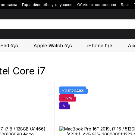
і доставка
Гарантійне обслуговування
Обмін та повернення
Блог
iPad б\в
Apple Watch б\в
iPhone б\в
Ак
el Core i7
Розпродаж
−19%
A-