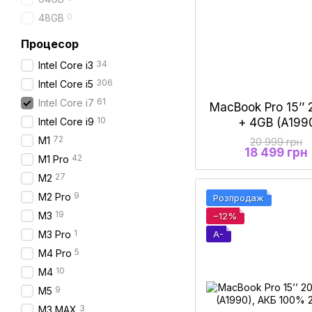
0
48GB
Процесор
34
Intel Core i3
306
Intel Core i5
61
Intel Core i7
MacBook Pro 15’’ 
10
+ 4GB (A199
Intel Core i9
72
M1
20 999 грн
18 499 грн
42
M1 Pro
27
M2
9
M2 Pro
Розпродаж
19
М3
−12%
1
A-
M3 Pro
5
M4 Pro
10
M4
9
M5
3
M3 MAX