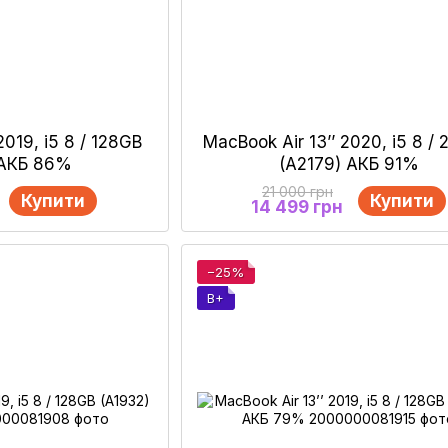
2019, i5 8 / 128GB
MacBook Air 13’’ 2020, і5 8 /
 АКБ 86%
(A2179) АКБ 91%
21 000 грн
Купити
Купити
14 499 грн
−25%
B+