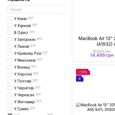
317
У Києві
317
У Харкові
317
В Одесі
MacBook Air 13’’ 
317
У Запоріжжі
(A1932)
317
У Львові
15 800 грн
317
У Кривому Розі
14 499 грн
317
У Миколаєві
317
У Вінниці
−13%
317
У Херсоні
B
317
У Полтаві
317
У Чернігові
317
У Черкасах
317
У Житомирі
317
У Сумах