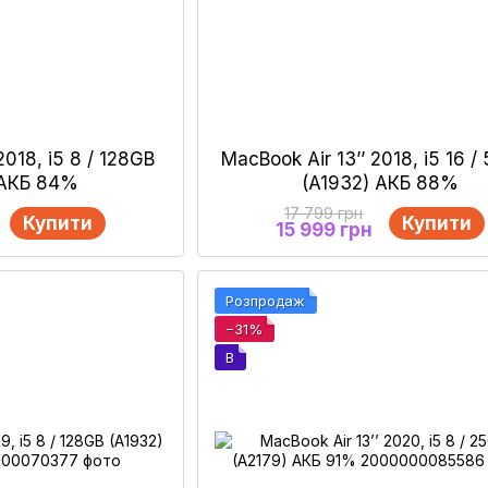
2018, i5 8 / 128GB
MacBook Air 13’’ 2018, i5 16 /
 АКБ 84%
(A1932) АКБ 88%
17 799 грн
Купити
Купити
15 999 грн
Розпродаж
−31%
B