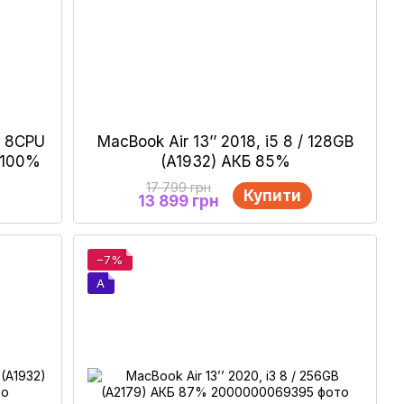
/ 8CPU
MacBook Air 13’’ 2018, i5 8 / 128GB
Б 100%
(A1932) АКБ 85%
17 799 грн
Купити
13 899 грн
−7%
A