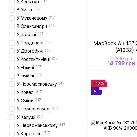
317
У Конотопі
317
В Умані
317
У Мукачевому
317
В Олександрії
317
У Шостці
317
У Бердичеві
MacBook Air 13’’ 
(A1932)
317
У Дрогобичі
15 500 грн
317
У Костянтинівці
14 799 грн
317
У Ніжині
317
В Ізмаїлі
−16%
317
У Новомосковську
A-
317
У Ковелі
317
У Смілій
317
У Червонограді
317
У Калуші
317
У Первомайському
317
У Коростені