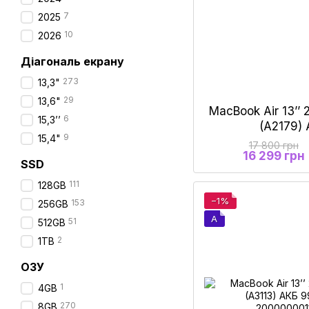
7
2025
10
2026
Діагональ екрану
273
13,3"
29
13,6"
MacBook Air 13’’ 
6
15,3’’
(A2179)
9
15,4"
17 800 грн
16 299 грн
SSD
111
128GB
−1%
153
256GB
A
51
512GB
2
1TB
ОЗУ
1
4GB
270
8GB