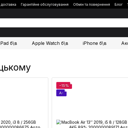
і доставка
Гарантійне обслуговування
Обмін та повернення
Блог
iPad б\в
Apple Watch б\в
iPhone б\в
Ак
ицькому
−15%
A-