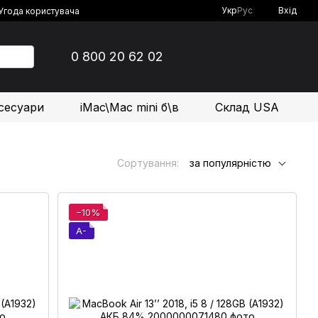
Укр
Рус
Вхід
Угода користувача
0 800 20 62 02
сесуари
iMac\Mac mini б\в
Склад USA
Сортування:
за популярністю
−10%
A-