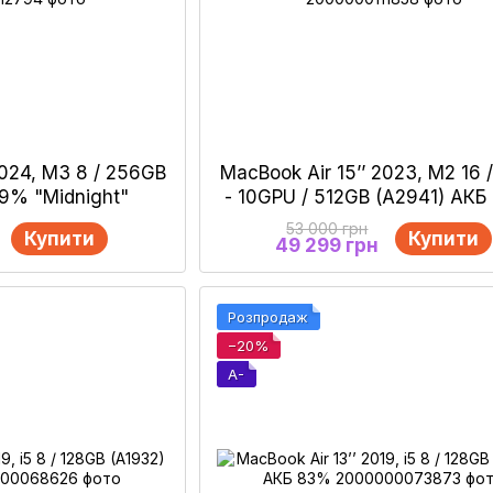
2024, М3 8 / 256GB
MacBook Air 15’’ 2023, М2 16 
99% "Midnight"
- 10GPU / 512GB (А2941) АК
53 000 грн
Купити
Купити
49 299 грн
Розпродаж
−20%
A-