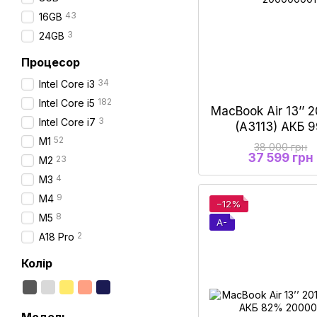
43
16GB
3
24GB
Процесор
34
Intel Core i3
182
Intel Core i5
MacBook Air 13’’ 
3
Intel Core i7
(A3113) АКБ 
52
M1
38 000 грн
37 599 грн
23
M2
4
М3
9
M4
−12%
8
M5
A-
2
A18 Pro
Колір