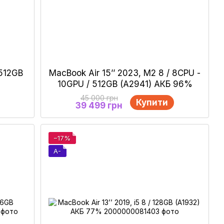
 512GB
MacBook Air 15’’ 2023, М2 8 / 8CPU -
10GPU / 512GB (А2941) АКБ 96%
45 000 грн
Купити
39 499 грн
−17%
A-