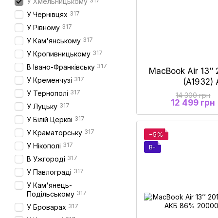
317
У Хмельницькому
317
У Чернівцях
317
У Рівному
317
У Кам'янському
317
У Кропивницькому
317
В Івано-Франківську
MacBook Air 13’’ 
317
У Кременчузі
(A1932)
317
У Тернополі
14 300 грн
12 499 грн
317
У Луцьку
317
У Білій Церкві
317
У Краматорську
−5%
317
У Нікополі
B-
317
В Ужгороді
317
У Павлограді
У Кам'янець-
317
Подільському
317
У Броварах