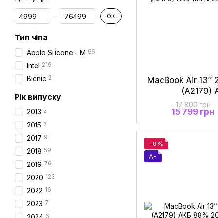
Від Ціна, грн
До Ціна, грн
ОК
Тип чіпа
96
Apple Silicone - M
219
Intel
2
Bionic
MacBook Air 13’’ 
(A2179)
Рік випуску
17 800 грн
2
15 799 грн
2013
2
2015
9
2017
−8%
59
2018
A-
76
2019
123
2020
16
2022
7
2023
6
2024