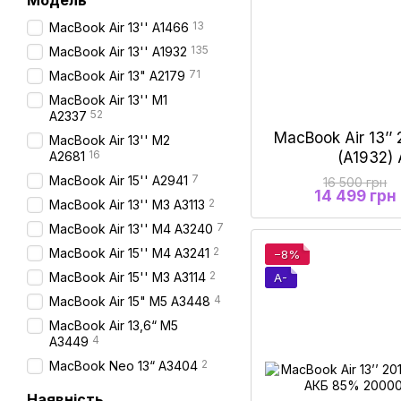
Модель
13
MacBook Air 13'' A1466
135
MacBook Air 13'' A1932
71
MacBook Air 13" A2179
MacBook Air 13'' M1
52
A2337
MacBook Air 13’’ 
MacBook Air 13'' M2
16
(A1932)
A2681
7
MacBook Air 15'' А2941
16 500 грн
14 499 грн
2
MacBook Air 13'' M3 A3113
7
MacBook Air 13'' M4 A3240
2
MacBook Air 15'' M4 A3241
−8%
2
MacBook Air 15'' М3 A3114
A-
4
MacBook Air 15" M5 A3448
MacBook Air 13,6“ M5
4
A3449
2
MacBook Neo 13“ A3404
Наявність