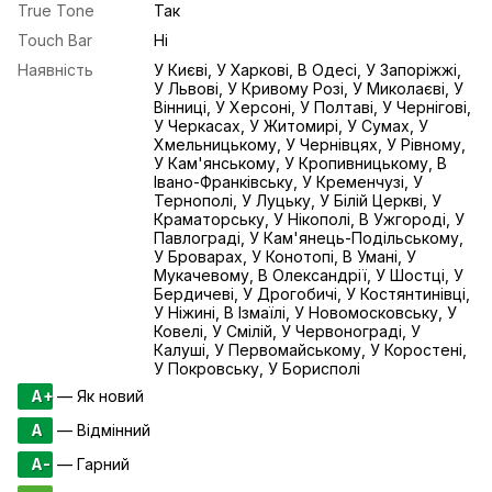
True Tone
Так
Touch Bar
Ні
Наявність
У Києві, У Харкові, В Одесі, У Запоріжжі,
У Львові, У Кривому Розі, У Миколаєві, У
Вінниці, У Херсоні, У Полтаві, У Чернігові,
У Черкасах, У Житомирі, У Сумах, У
Хмельницькому, У Чернівцях, У Рівному,
У Кам'янському, У Кропивницькому, В
Івано-Франківську, У Кременчузі, У
Тернополі, У Луцьку, У Білій Церкві, У
Краматорську, У Нікополі, В Ужгороді, У
Павлограді, У Кам'янець-Подільському,
У Броварах, У Конотопі, В Умані, У
Мукачевому, В Олександрії, У Шостці, У
Бердичеві, У Дрогобичі, У Костянтинівці,
У Ніжині, В Ізмаїлі, У Новомосковську, У
Ковелі, У Смілій, У Червонограді, У
Калуші, У Первомайському, У Коростені,
У Покровську, У Борисполі
A+
— Як новий
A
— Відмінний
A-
— Гарний