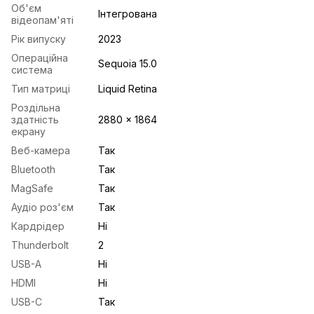
Об'єм
Інтегрована
відеопам'яті
Рік випуску
2023
Операційна
Sequoia 15.0
система
Тип матриці
Liquid Retina
Роздільна
здатність
2880 x 1864
екрану
Веб-камера
Так
Bluetooth
Так
MagSafe
Так
Аудіо роз'єм
Так
Кардрідер
Ні
Thunderbolt
2
USB-A
Ні
HDMI
Ні
USB-С
Так