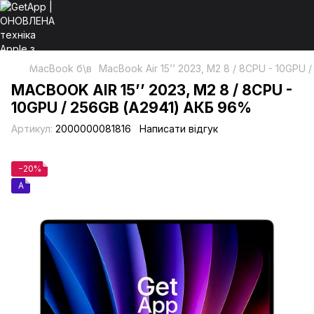
MacBook б\в
MacBook Air 15’’ 2023, М2 8 / 8CPU - 10GPU
MACBOOK AIR 15’’ 2023, М2 8 / 8CPU -
10GPU / 256GB (А2941) АКБ 96%
Артикул:
2000000081816
Написати відгук
−20%
A