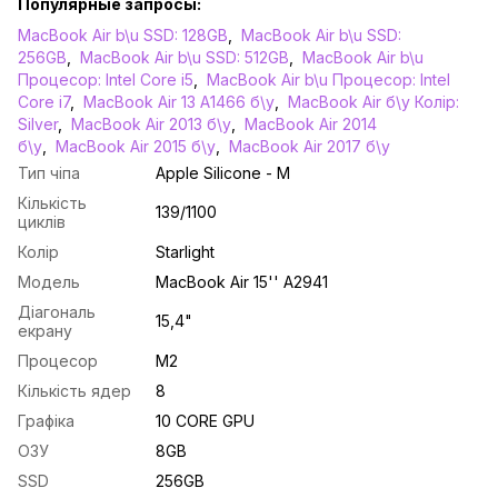
Популярные запросы:
MacBook Air b\u SSD: 128GB
,
MacBook Air b\u SSD:
256GB
,
MacBook Air b\u SSD: 512GB
,
MacBook Air b\u
Процесор: Intel Core i5
,
MacBook Air b\u Процесор: Intel
Core i7
,
MacBook Air 13 A1466 б\у
,
MacBook Air б\у Колір:
Silver
,
MacBook Air 2013 б\у
,
MacBook Air 2014
б\у
,
MacBook Air 2015 б\у
,
MacBook Air 2017 б\у
Тип чіпа
Apple Silicone - M
Кількість
139/1100
циклів
Колір
Starlight
Модель
MacBook Air 15'' А2941
Діагональ
15,4"
екрану
Процесор
M2
Кількість ядер
8
Графіка
10 CORE GPU
ОЗУ
8GB
SSD
256GB