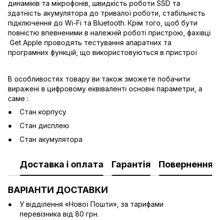
динаміків та мікрофонів, швидкість роботи SSD та
здатність акумулятора до тривалої роботи, стабільність
підключення до Wi-Fi та Bluetooth. Крім того, щоб бути
повністю впевненими в належній роботі пристрою, фахівці
Get Apple проводять тестування апаратних та
програмних функцій, що використовуються в пристрої
В особливостях товару ви також зможете побачити
виражені в цифровому еквіваленті основні параметри, а
саме :
Стан корпусу
Стан дисплею
Стан акумулятора
Доставка і оплата
Гарантія
Повернення
ВАРІАНТИ ДОСТАВКИ
У відділення «Нової Пошти», за тарифами
перевізника від 80 грн.