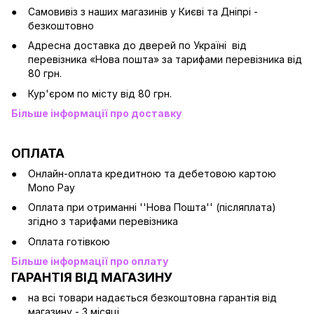
Cамовивіз з наших магазинів у Києві та Дніпрі -
безкоштовно
Адресна доставка до дверей по Україні від
перевізника «Нова пошта» за тарифами перевізника від
80 грн.
Кур'єром по місту від 80 грн.
Більше інформації про доставку
ОПЛАТА
Онлайн-оплата кредитною та дебетовою картою
Mono Pay
Оплата при отриманні ''Нова Пошта'' (післяплата)
згідно з тарифами перевізника
Оплата готівкою
Більше інформації про оплату
ГАРАНТІЯ ВІД МАГАЗИНУ
на всі товари надається безкоштовна гарантія від
магазину - 3 місяці