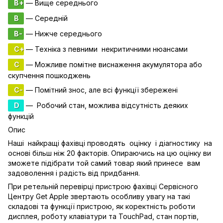
B+
— Вище середнього
B
— Середній
B-
— Нижче середнього
C+
— Техніка з певними некритичними нюансами
C
— Можливе помітне виснаження акумулятора або
скупчення пошкоджень
C-
— Помітний знос, але всі функції збережені
D
— Робочий стан, можлива відсутність деяких
функцій
Опис
Наші найкращі фахівці проводять оцінку і діагностику на
основі більш ніж 20 факторів. Опираючись на цю оцінку ви
зможете підібрати той самий товар який принесе вам
задоволення і радість від придбання.
При ретельній перевірці пристрою фахівці Сервісного
Центру Get Apple звертають особливу увагу на такі
складові та функції пристрою, як коректність роботи
дисплея, роботу клавіатури та TouchPad, стан портів,