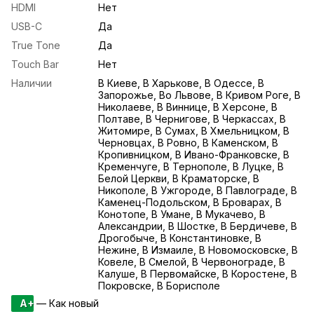
HDMI
Нет
USB-С
Да
True Tone
Да
Touch Bar
Нет
Наличии
В Киеве, В Харькове, В Одессе, В
Запорожье, Во Львове, В Кривом Роге, В
Николаеве, В Виннице, В Херсоне, В
Полтаве, В Чернигове, В Черкассах, В
Житомире, В Сумах, В Хмельницком, В
Черновцах, В Ровно, В Каменском, В
Кропивницком, В Ивано-Франковске, В
Кременчуге, В Тернополе, В Луцке, В
Белой Церкви, В Краматорске, В
Никополе, В Ужгороде, В Павлограде, В
Каменец-Подольском, В Броварах, В
Конотопе, В Умане, В Мукачево, В
Александрии, В Шостке, В Бердичеве, В
Дрогобыче, В Константиновке, В
Нежине, В Измаиле, В Новомосковске, В
Ковеле, В Смелой, В Червонограде, В
Калуше, В Первомайске, В Коростене, В
Покровске, В Борисполе
A+
— Как новый