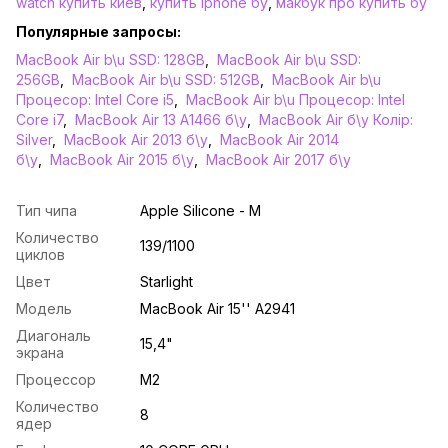
watch купить киев
,
купить iphone бу
,
макбук про купить бу
Популярные запросы:
MacBook Air b\u SSD: 128GB
,
MacBook Air b\u SSD:
256GB
,
MacBook Air b\u SSD: 512GB
,
MacBook Air b\u
Процесор: Intel Core i5
,
MacBook Air b\u Процесор: Intel
Core i7
,
MacBook Air 13 A1466 б\у
,
MacBook Air б\у Колір:
Silver
,
MacBook Air 2013 б\у
,
MacBook Air 2014
б\у
,
MacBook Air 2015 б\у
,
MacBook Air 2017 б\у
Тип чипа
Apple Silicone - M
Количество
139/1100
циклов
Цвет
Starlight
Модель
MacBook Air 15'' А2941
Диагональ
15,4"
экрана
Процессор
M2
Количество
8
ядер