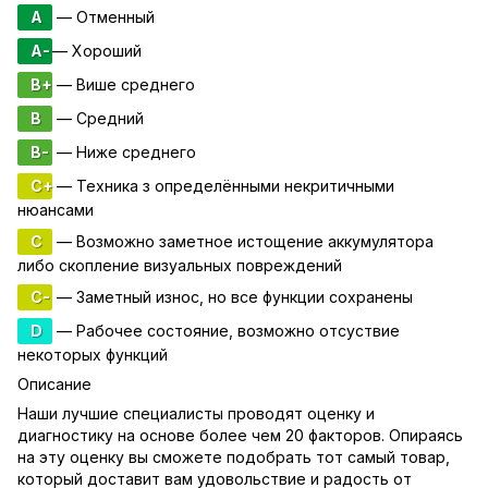
A
— Отменный
A-
— Хороший
B+
— Више среднего
B
— Средний
B-
— Ниже среднего
C+
— Техника з определёнными некритичными
нюансами
C
— Возможно заметное истощение аккумулятора
либо скопление визуальных повреждений
C-
— Заметный износ, но все функции сохранены
D
— Рабочее состояние, возможно отсуствие
некоторых функций
Описание
Наши лучшие специалисты проводят оценку и
диагностику на основе более чем 20 факторов. Опираясь
на эту оценку вы сможете подобрать тот самый товар,
который доставит вам удовольствие и радость от