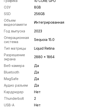
Графика
10 CORE GPU
ОЗУ
8GB
SSD
256GB
Объем
Интегрированная
видеопамяти
Год выпуска
2023
Операционная
Sequoia 15.0
система
Тип матрицы
Liquid Retina
Разрешение
2880 x 1864
экрана
Веб-камера
Да
Bluetooth
Да
MagSafe
Да
Аудио разъем
Да
Кардридер
Нет
Thunderbolt
2
USB-A
Нет