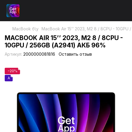
MacBook б\у
MacBook Air 15’’ 2023, М2 8 / 8CPU - 10GPU
MACBOOK AIR 15’’ 2023, М2 8 / 8CPU -
10GPU / 256GB (А2941) АКБ 96%
Артикул:
2000000081816
Оставить отзыв
−20%
A