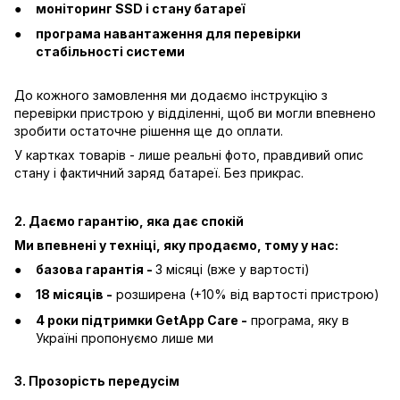
моніторинг SSD і стану батареї
програма навантаження для перевірки
стабільності системи
До кожного замовлення ми додаємо інструкцію з
перевірки пристрою у відділенні, щоб ви могли впевнено
зробити остаточне рішення ще до оплати.
У картках товарів - лише реальні фото, правдивий опис
стану і фактичний заряд батареї. Без прикрас.
2. Даємо гарантію, яка дає спокій
Ми впевнені у техніці, яку продаємо, тому у нас:
базова гарантія -
3 місяці (вже у вартості)
18 місяців -
розширена (+10% від вартості пристрою)
4 роки підтримки GetApp Care -
програма, яку в
Україні пропонуємо лише ми
3. Прозорість передусім