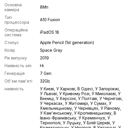
Основна
8Mп
камера
Тип
A10 Fusion
процессора
Операційна
iPadOS 18
система
Стилус
Apple Pencil (1st generation)
Колір
Space Gray
Рік випуску
2019
Наявність sim
Ні
Генерація
7 Gen
Об'єм пам'яті
32Gb
наявність
У Києві, У Харкові, В Одесі, У Запоріжжі,
У Львові, У Кривому Розі, У Миколаєві, У
Вінниці, У Херсоні, У Полтаві, У Чернігові,
У Черкасах, У Житомирі, У Сумах, У
Хмельницькому, У Чернівцях, У Рівному,
У Кам'янському, У Кропивницькому, В
Івано-Франківську, У Кременчузі, У
Тернополі, У Луцьку, У Білій Церкві, У
Краматорську, У Нікополі, В Ужгороді, У