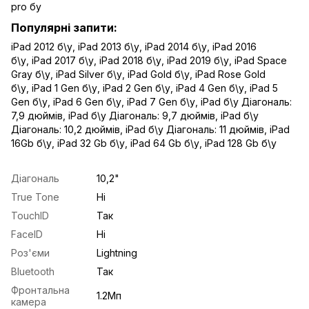
pro бу
Популярні запити:
iPad 2012 б\у
,
iPad 2013 б\у
,
iPad 2014 б\у
,
iPad 2016
б\у
,
iPad 2017 б\у
,
iPad 2018 б\у
,
iPad 2019 б\у
,
iPad Space
Gray б\у
,
iPad Silver б\у
,
iPad Gold б\у
,
iPad Rose Gold
б\у
,
iPad 1 Gen б\у
,
iPad 2 Gen б\у
,
iPad 4 Gen б\у
,
iPad 5
Gen б\у
,
iPad 6 Gen б\у
,
iPad 7 Gen б\у
,
iPad б\у Діагональ:
7,9 дюймів
,
iPad б\у Діагональ: 9,7 дюймів
,
iPad б\у
Діагональ: 10,2 дюймів
,
iPad б\у Діагональ: 11 дюймів
,
iPad
16Gb б\у
,
iPad 32 Gb б\у
,
iPad 64 Gb б\у
,
iPad 128 Gb б\у
Діагональ
10,2"
True Tone
Ні
TouchID
Так
FaceID
Ні
Роз'єми
Lightning
Bluetooth
Так
Фронтальна
1.2Мп
камера