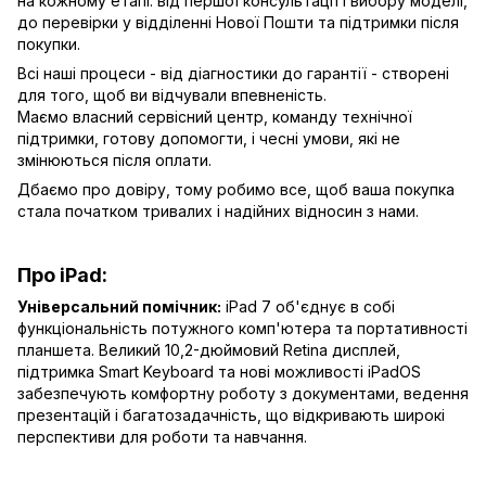
на кожному етапі: від першої консультації і вибору моделі,
до перевірки у відділенні Нової Пошти та підтримки після
покупки.
Всі наші процеси - від діагностики до гарантії - створені
для того, щоб ви відчували впевненість.
Маємо власний сервісний центр, команду технічної
підтримки, готову допомогти, і чесні умови, які не
змінюються після оплати.
Дбаємо про довіру, тому робимо все, щоб ваша покупка
стала початком тривалих і надійних відносин з нами.
Про iPad:
Універсальний помічник:
iPad 7 об'єднує в собі
функціональність потужного комп'ютера та портативності
планшета. Великий 10,2-дюймовий Retina дисплей,
підтримка Smart Keyboard та нові можливості iPadOS
забезпечують комфортну роботу з документами, ведення
презентацій і багатозадачність, що відкривають широкі
перспективи для роботи та навчання.