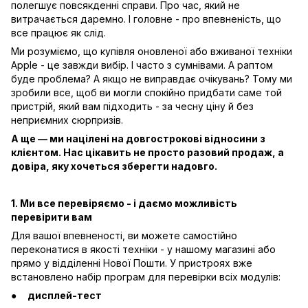
полегшує повсякденні справи. Про час, який не
витрачається даремно. І головне - про впевненість, що
все працює як слід.
Ми розуміємо, що купівля оновленої або вживаної техніки
Apple - це завжди вибір. І часто з сумнівами. А раптом
буде проблема? А якщо не виправдає очікувань? Тому ми
зробили все, щоб ви могли спокійно придбати саме той
пристрій, який вам підходить - за чесну ціну й без
неприємних сюрпризів.
А ще — ми націлені на довгострокові відносини з
клієнтом. Нас цікавить не просто разовий продаж, а
довіра, яку хочеться зберегти надовго.
1. Ми все перевіряємо - і даємо можливість
перевірити вам
Для вашої впевненості, ви можете самостійно
переконатися в якості техніки - у нашому магазині або
прямо у відділенні Нової Пошти. У пристроях вже
встановлено набір програм для перевірки всіх модулів:
дисплей-тест