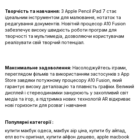
Творчість та навчання:
З Apple Pencil iPad 7 стає
ідеальним інструментом для малювання, нотаток та
редагування документів. Новітній процесор A10 Fusion
забезпечує високу швидкість роботи програм для
творчості та мультимедіа, дозволяючи користувачам
реалізувати свій творчий потенціал.
Максимальне задоволення:
Насолоджуйтесь іграми,
переглядом фільмів та використанням застосунків з App
Store завдяки потужному процесору A10 Fusion, який
гарантує високу деталізацію та плавність графіки. Великий
дисплей і стереодинаміки занурюють у захопливий світ
медіа та ігор, а підтримка нових технологій AR відкриває
нові горизонти для розваг і навчання
Популярні категорії :
купити макбук одеса
,
макбук аїр ціна
,
купити бу айпад
,
епл вотч оригінал
,
купити айфон дешево
,
apple macbook