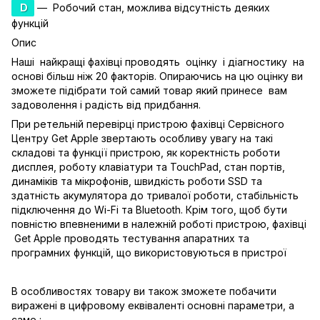
D
— Робочий стан, можлива відсутність деяких
функцій
Опис
Наші найкращі фахівці проводять оцінку і діагностику на
основі більш ніж 20 факторів. Опираючись на цю оцінку ви
зможете підібрати той самий товар який принесе вам
задоволення і радість від придбання.
При ретельній перевірці пристрою фахівці Сервісного
Центру Get Apple звертають особливу увагу на такі
складові та функції пристрою, як коректність роботи
дисплея, роботу клавіатури та TouchPad, стан портів,
динаміків та мікрофонів, швидкість роботи SSD та
здатність акумулятора до тривалої роботи, стабільність
підключення до Wi-Fi та Bluetooth. Крім того, щоб бути
повністю впевненими в належній роботі пристрою, фахівці
Get Apple проводять тестування апаратних та
програмних функцій, що використовуються в пристрої
В особливостях товару ви також зможете побачити
виражені в цифровому еквіваленті основні параметри, а
саме :