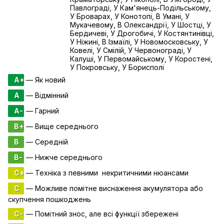
Павлограді, У Кам'янець-Подільському,
У Броварах, У Конотопі, В Умані, У
Мукачевому, В Олександрії, У Шостці, У
Бердичеві, У Дрогобичі, У Костянтинівці,
У Ніжині, В Ізмаїлі, У Новомосковську, У
Ковелі, У Смілій, У Червонограді, У
Калуші, У Первомайському, У Коростені,
У Покровську, У Борисполі
A+
— Як новий
A
— Відмінний
A-
— Гарний
B+
— Вище середнього
B
— Середній
B-
— Нижче середнього
C+
— Техніка з певними некритичними нюансами
C
— Можливе помітне виснаження акумулятора або
скупчення пошкоджень
C-
— Помітний знос, але всі функції збережені