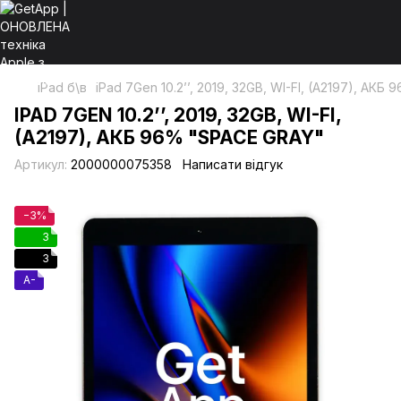
iPad б\в
iPad 7Gen 10.2’’, 2019, 32GB, WI-FI, (A2197), АКБ
IPAD 7GEN 10.2’’, 2019, 32GB, WI-FI,
(A2197), АКБ 96% "SPACE GRAY"
Артикул:
2000000075358
Написати відгук
−3%
3
3
A-