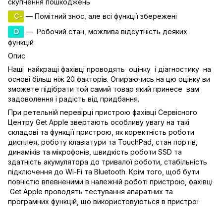
скупчення пошкоджень
C-
— Помітний знос, але всі функції збережені
D
— Робочий стан, можлива відсутність деяких
функцій
Опис
Наші найкращі фахівці проводять оцінку і діагностику на
основі більш ніж 20 факторів. Опираючись на цю оцінку ви
зможете підібрати той самий товар який принесе вам
задоволення і радість від придбання.
При ретельній перевірці пристрою фахівці Сервісного
Центру Get Apple звертають особливу увагу на такі
складові та функції пристрою, як коректність роботи
дисплея, роботу клавіатури та TouchPad, стан портів,
динаміків та мікрофонів, швидкість роботи SSD та
здатність акумулятора до тривалої роботи, стабільність
підключення до Wi-Fi та Bluetooth. Крім того, щоб бути
повністю впевненими в належній роботі пристрою, фахівці
Get Apple проводять тестування апаратних та
програмних функцій, що використовуються в пристрої