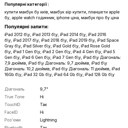
Популярні категорії :
купити макбук бу київ
,
макбук аїр купити
,
планшети apple
бу
,
apple watch годинник
,
iphone ціна
,
макбук про бу ціна
Популярні запити:
iPad 2012 б\у
,
iPad 2013 б\у
,
iPad 2014 б\у
,
iPad 2016
б\у
,
iPad 2017 б\у
,
iPad 2018 б\у
,
iPad 2019 б\у
,
iPad Space
Gray б\у
,
iPad Silver б\у
,
iPad Gold б\у
,
iPad Rose Gold
б\у
,
iPad 1 Gen б\у
,
iPad 2 Gen б\у
,
iPad 4 Gen б\у
,
iPad 5
Gen б\у
,
iPad 6 Gen б\у
,
iPad 7 Gen б\у
,
iPad б\у Діагональ:
7,9 дюймів
,
iPad б\у Діагональ: 9,7 дюймів
,
iPad б\у
Діагональ: 10,2 дюймів
,
iPad б\у Діагональ: 11 дюймів
,
iPad
16Gb б\у
,
iPad 32 Gb б\у
,
iPad 64 Gb б\у
,
iPad 128 Gb б\у
Діагональ
9,7"
True Tone
Ні
TouchID
Так
FaceID
Ні
Роз'єми
Lightning
Bluetooth
Так