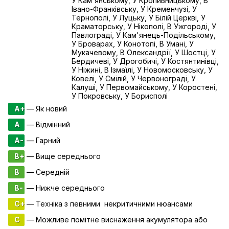
У Кам'янському, У Кропивницькому, В
Івано-Франківську, У Кременчузі, У
Тернополі, У Луцьку, У Білій Церкві, У
Краматорську, У Нікополі, В Ужгороді, У
Павлограді, У Кам'янець-Подільському,
У Броварах, У Конотопі, В Умані, У
Мукачевому, В Олександрії, У Шостці, У
Бердичеві, У Дрогобичі, У Костянтинівці,
У Ніжині, В Ізмаїлі, У Новомосковську, У
Ковелі, У Смілій, У Червонограді, У
Калуші, У Первомайському, У Коростені,
У Покровську, У Борисполі
A+
— Як новий
A
— Відмінний
A-
— Гарний
B+
— Вище середнього
B
— Середній
B-
— Нижче середнього
C+
— Техніка з певними некритичними нюансами
C
— Можливе помітне виснаження акумулятора або