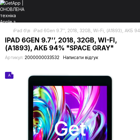
iPad б\в
iPad 6Gen 9.7’’, 2018, 32GB, Wi-Fi, (А1893), АКБ 
IPAD 6GEN 9.7’’, 2018, 32GB, WI-FI,
(А1893), АКБ 94% "SPACE GRAY"
Артикул:
2000000033532
Написати відгук
A