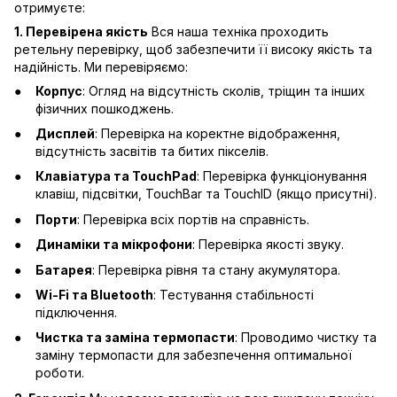
отримуєте:
1. Перевірена якість
Вся наша техніка проходить
ретельну перевірку, щоб забезпечити її високу якість та
надійність. Ми перевіряємо:
Корпус
: Огляд на відсутність сколів, тріщин та інших
фізичних пошкоджень.
Дисплей
: Перевірка на коректне відображення,
відсутність засвітів та битих пікселів.
Клавіатура та TouchPad
: Перевірка функціонування
клавіш, підсвітки, TouchBar та TouchID (якщо присутні).
Порти
: Перевірка всіх портів на справність.
Динаміки та мікрофони
: Перевірка якості звуку.
Батарея
: Перевірка рівня та стану акумулятора.
Wi-Fi та Bluetooth
: Тестування стабільності
підключення.
Чистка та заміна термопасти
: Проводимо чистку та
заміну термопасти для забезпечення оптимальної
роботи.