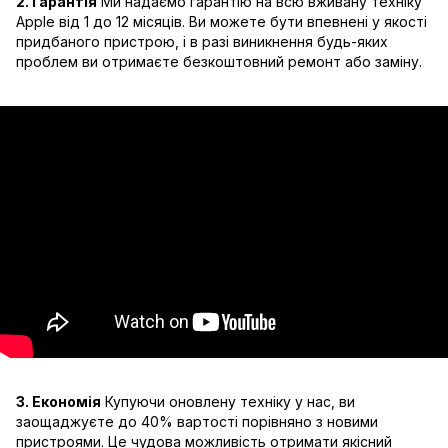
2. Гарантія
Ми надаємо гарантію на всю вживану техніку
Apple від 1 до 12 місяців. Ви можете бути впевнені у якості
придбаного пристрою, і в разі виникнення будь-яких
проблем ви отримаєте безкоштовний ремонт або заміну.
3. Економія
Купуючи оновлену техніку у нас, ви
заощаджуєте до 40% вартості порівняно з новими
пристроями. Це чудова можливість отримати якісний