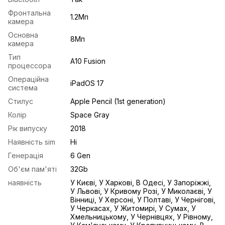
Фронтальна
1.2Мп
камера
Основна
8Mп
камера
Тип
A10 Fusion
процессора
Операційна
iPadOS 17
система
Стилус
Apple Pencil (1st generation)
Колір
Space Gray
Рік випуску
2018
Наявність sim
Ні
Генерація
6 Gen
Об'єм пам'яті
32Gb
наявність
У Києві, У Харкові, В Одесі, У Запоріжжі,
У Львові, У Кривому Розі, У Миколаєві, У
Вінниці, У Херсоні, У Полтаві, У Чернігові,
У Черкасах, У Житомирі, У Сумах, У
Хмельницькому, У Чернівцях, У Рівному,