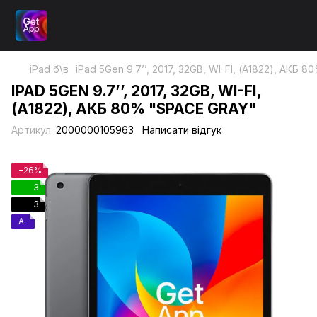
iPad б\в
iPad 5Gen 9.7’’, 2017, 32GB, WI-FI, (А1822), АКБ 
IPAD 5GEN 9.7’’, 2017, 32GB, WI-FI,
(А1822), АКБ 80% "SPACE GRAY"
Артикул:
2000000105963
Написати відгук
−26%
3
3
A-