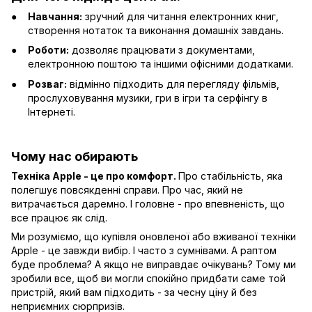
Навчання:
зручний для читання електронних книг,
створення нотаток та виконання домашніх завдань.
Роботи:
дозволяє працювати з документами,
електронною поштою та іншими офісними додатками.
Розваг:
відмінно підходить для перегляду фільмів,
прослуховування музики, гри в ігри та серфінгу в
Інтернеті.
Чому нас обирають
Техніка Apple - це про комфорт.
Про стабільність, яка
полегшує повсякденні справи. Про час, який не
витрачається даремно. І головне - про впевненість, що
все працює як слід.
Ми розуміємо, що купівля оновленої або вживаної техніки
Apple - це завжди вибір. І часто з сумнівами. А раптом
буде проблема? А якщо не виправдає очікувань? Тому ми
зробили все, щоб ви могли спокійно придбати саме той
пристрій, який вам підходить - за чесну ціну й без
неприємних сюрпризів.