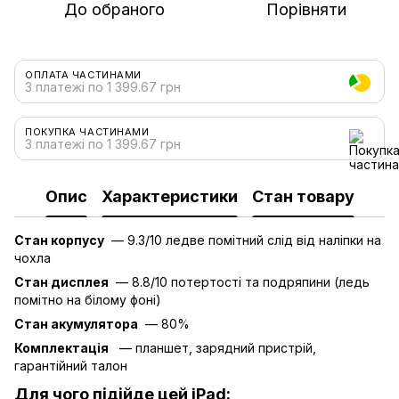
До обраного
Порівняти
ОПЛАТА ЧАСТИНАМИ
3 платежі по 1 399.67 грн
ПОКУПКА ЧАСТИНАМИ
3 платежі по 1 399.67 грн
Опис
Характеристики
Стан товару
Стан корпусу
— 9.3/10 ледве помітний слід від наліпки на
чохла
Стан дисплея
— 8.8/10 потертості та подряпини (ледь
помітно на білому фоні)
Стан акумулятора
— 80%
Комплектація
— планшет, зарядний пристрій,
гарантійний талон
Для чого підійде цей iPad: