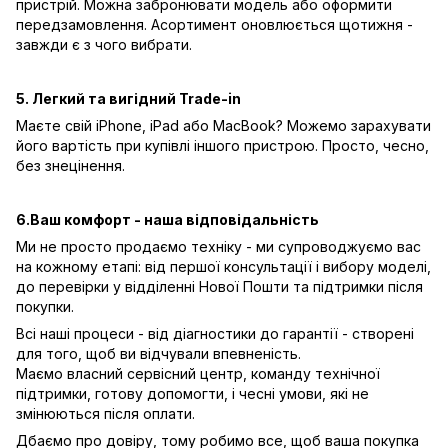
пристрій. Можна забронювати модель або оформити
передзамовлення. Асортимент оновлюється щотижня -
завжди є з чого вибрати.
5. Легкий та вигідний Trade-in
Маєте свій iPhone, iPad або MacBook? Можемо зарахувати
його вартість при купівлі іншого пристрою. Просто, чесно,
без знецінення.
6.Ваш комфорт - наша відповідальність
Ми не просто продаємо техніку - ми супроводжуємо вас
на кожному етапі: від першої консультації і вибору моделі,
до перевірки у відділенні Нової Пошти та підтримки після
покупки.
Всі наші процеси - від діагностики до гарантії - створені
для того, щоб ви відчували впевненість.
Маємо власний сервісний центр, команду технічної
підтримки, готову допомогти, і чесні умови, які не
змінюються після оплати.
Дбаємо про довіру, тому робимо все, щоб ваша покупка