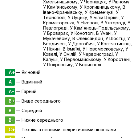
Хмельницькому, У Чернівцях, У Рівному,
У Кам'янському, У Кропивницькому, В
Івано-Франківську, У Кременчузі, У
Тернополі, У Луцьку, У Білій Церкві, У
Краматорську, У Нікополі, В Ужгороді, У
Павлограді, У Кам'янець-Подільському,
У Броварах, У Конотопі, В Умані, У
Мукачевому, В Олександрії, У Шостці, У
Бердичеві, У Дрогобичі, У Костянтинівці,
У Ніжині, В Ізмаїлі, У Новомосковську, У
Ковелі, У Смілій, У Червонограді, У
Калуші, У Первомайському, У Коростені,
У Покровську, У Борисполі
A+
— Як новий
A
— Відмінний
A-
— Гарний
B+
— Вище середнього
B
— Середній
B-
— Нижче середнього
C+
— Техніка з певними некритичними нюансами