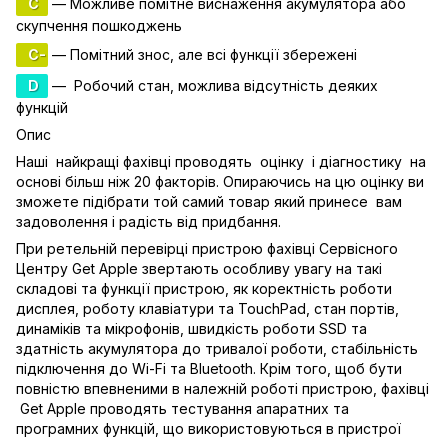
C
— Можливе помітне виснаження акумулятора або
скупчення пошкоджень
C-
— Помітний знос, але всі функції збережені
D
— Робочий стан, можлива відсутність деяких
функцій
Опис
Наші найкращі фахівці проводять оцінку і діагностику на
основі більш ніж 20 факторів. Опираючись на цю оцінку ви
зможете підібрати той самий товар який принесе вам
задоволення і радість від придбання.
При ретельній перевірці пристрою фахівці Сервісного
Центру Get Apple звертають особливу увагу на такі
складові та функції пристрою, як коректність роботи
дисплея, роботу клавіатури та TouchPad, стан портів,
динаміків та мікрофонів, швидкість роботи SSD та
здатність акумулятора до тривалої роботи, стабільність
підключення до Wi-Fi та Bluetooth. Крім того, щоб бути
повністю впевненими в належній роботі пристрою, фахівці
Get Apple проводять тестування апаратних та
програмних функцій, що використовуються в пристрої