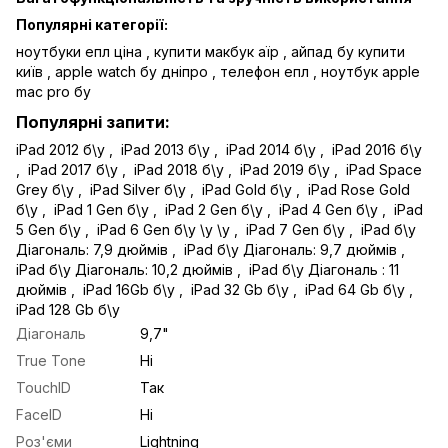
Популярні категорії:
ноутбуки епл ціна
,
купити макбук аїр
,
айпад бу купити
київ
,
apple watch бу дніпро
,
телефон епл
,
ноутбук apple
mac pro бу
Популярні запити:
iPad 2012 б\у
,
iPad 2013 б\у
,
iPad 2014 б\у
,
iPad 2016 б\у
,
iPad 2017 б\у
, iPad 2018 б\у
, iPad
2019
б\у
,
iPad Space
Grey б\у
,
iPad Silver б\у
,
iPad Gold б\у
,
iPad Rose Gold
б\у
,
iPad 1 Gen б\у
,
iPad 2 Gen б\у
,
iPad 4 Gen б\у
,
iPad
5 Gen б\у
,
iPad 6 Gen б\у \у \у
,
iPad 7 Gen б\у
,
iPad б\у
Діагональ: 7,9 дюймів
,
iPad б\у Діагональ: 9,7 дюймів
,
iPad б\у Діагональ: 10,2 дюймів
,
iPad б\у Діагональ : 11
дюймів
,
iPad 16Gb б\у
,
iPad 32 Gb б\у
,
iPad 64 Gb б\у
,
iPad 128 Gb б\у
Діагональ
9,7"
True Tone
Ні
TouchID
Так
FaceID
Ні
Роз'єми
Lightning