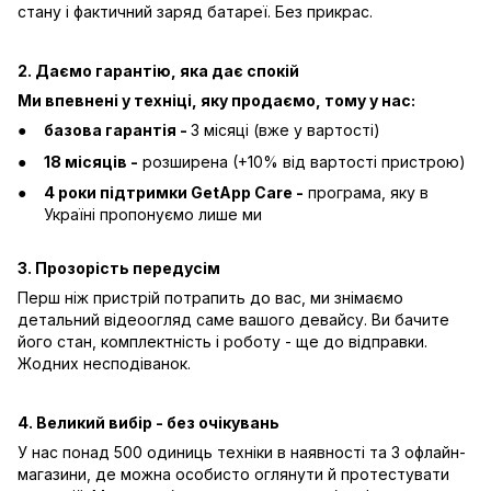
стану і фактичний заряд батареї. Без прикрас.
2. Даємо гарантію, яка дає спокій
Ми впевнені у техніці, яку продаємо, тому у нас:
базова гарантія -
3 місяці (вже у вартості)
18 місяців -
розширена (+10% від вартості пристрою)
4 роки підтримки GetApp Care -
програма, яку в
Україні пропонуємо лише ми
3. Прозорість передусім
Перш ніж пристрій потрапить до вас, ми знімаємо
детальний відеоогляд саме вашого девайсу. Ви бачите
його стан, комплектність і роботу - ще до відправки.
Жодних несподіванок.
4. Великий вибір - без очікувань
У нас понад 500 одиниць техніки в наявності та 3 офлайн-
магазини, де можна особисто оглянути й протестувати