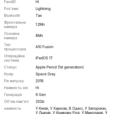
FaceID
Ні
Роз'єми
Lightning
Bluetooth
Так
Фронтальна
1.2Мп
камера
Основна
8Mп
камера
Тип
A10 Fusion
процессора
Операційна
iPadOS 17
система
Стилус
Apple Pencil (1st generation)
Колір
Space Gray
Рік випуску
2018
Наявність sim
Ні
Генерація
6 Gen
Об'єм пам'яті
32Gb
наявність
У Києві, У Харкові, В Одесі, У Запоріжжі,
У Львові, У Кривому Розі, У Миколаєві, У