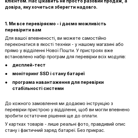
клієнтом. Нас цікавить не просто разовий продаж, а
довіра, яку хочеться зберегти надовго.
1. Ми все перевіряємо - і даємо можливість
перевірити вам
Для вашої впевненості, ви можете самостійно
переконатися в якості техніки - у нашому магазині або
прямо у відділенні Нової Пошти. У пристроях вже
встановлено набір програм для перевірки всіх модулів:
дисплей-тест
моніторинг SSD і стану батареї
програма навантаження для перевірки
стабільності системи
До кожного замовлення ми додаємо інструкцію з
перевірки пристрою у відділенні, щоб ви могли впевнено
зробити остаточне рішення ще до оплати.
У картках товарів - лише реальні фото, правдивий опис
стану і фактичний заряд батареї. Без прикрас.