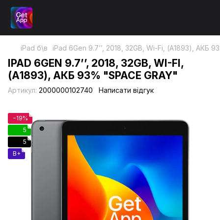
iPad б\в
iPad 6Gen 9.7’’, 2018, 32GB, Wi-Fi, (А1893), АКБ 
IPAD 6GEN 9.7’’, 2018, 32GB, WI-FI,
(А1893), АКБ 93% "SPACE GRAY"
Артикул:
2000000102740
Написати відгук
−19%
5
5
B+