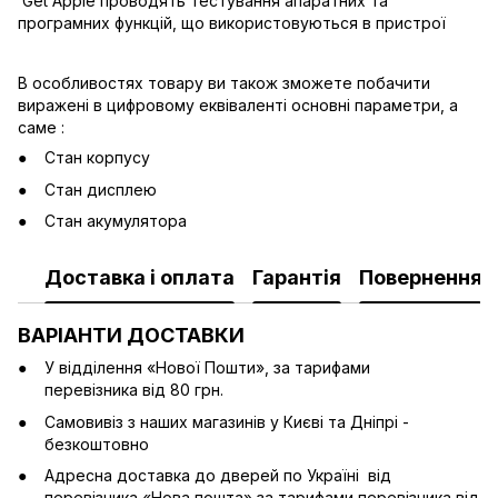
Get Apple проводять тестування апаратних та
програмних функцій, що використовуються в пристрої
В особливостях товару ви також зможете побачити
виражені в цифровому еквіваленті основні параметри, а
саме :
Стан корпусу
Стан дисплею
Стан акумулятора
Доставка і оплата
Гарантія
Повернення
ВАРІАНТИ ДОСТАВКИ
У відділення «Нової Пошти», за тарифами
перевізника від 80 грн.
Cамовивіз з наших магазинів у Києві та Дніпрі -
безкоштовно
Адресна доставка до дверей по Україні від
перевізника «Нова пошта» за тарифами перевізника від