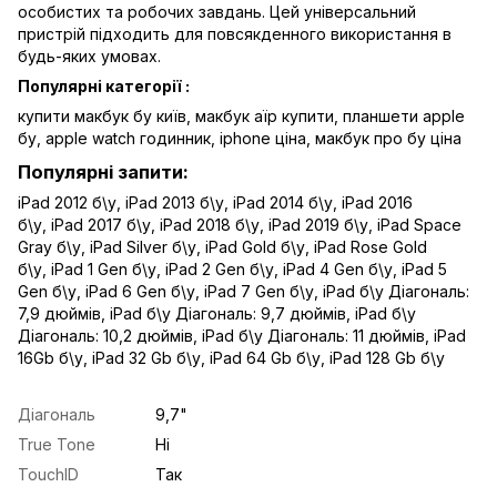
особистих та робочих завдань. Цей універсальний
пристрій підходить для повсякденного використання в
будь-яких умовах.
Популярні категорії :
купити макбук бу київ
,
макбук аїр купити
,
планшети apple
бу
,
apple watch годинник
,
iphone ціна
,
макбук про бу ціна
Популярні запити:
iPad 2012 б\у
,
iPad 2013 б\у
,
iPad 2014 б\у
,
iPad 2016
б\у
,
iPad 2017 б\у
,
iPad 2018 б\у
,
iPad 2019 б\у
,
iPad Space
Gray б\у
,
iPad Silver б\у
,
iPad Gold б\у
,
iPad Rose Gold
б\у
,
iPad 1 Gen б\у
,
iPad 2 Gen б\у
,
iPad 4 Gen б\у
,
iPad 5
Gen б\у
,
iPad 6 Gen б\у
,
iPad 7 Gen б\у
,
iPad б\у Діагональ:
7,9 дюймів
,
iPad б\у Діагональ: 9,7 дюймів
,
iPad б\у
Діагональ: 10,2 дюймів
,
iPad б\у Діагональ: 11 дюймів
,
iPad
16Gb б\у
,
iPad 32 Gb б\у
,
iPad 64 Gb б\у
,
iPad 128 Gb б\у
Діагональ
9,7"
True Tone
Ні
TouchID
Так