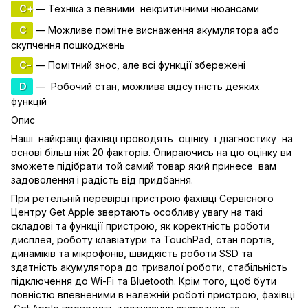
C+
— Техніка з певними некритичними нюансами
C
— Можливе помітне виснаження акумулятора або
скупчення пошкоджень
C-
— Помітний знос, але всі функції збережені
D
— Робочий стан, можлива відсутність деяких
функцій
Опис
Наші найкращі фахівці проводять оцінку і діагностику на
основі більш ніж 20 факторів. Опираючись на цю оцінку ви
зможете підібрати той самий товар який принесе вам
задоволення і радість від придбання.
При ретельній перевірці пристрою фахівці Сервісного
Центру Get Apple звертають особливу увагу на такі
складові та функції пристрою, як коректність роботи
дисплея, роботу клавіатури та TouchPad, стан портів,
динаміків та мікрофонів, швидкість роботи SSD та
здатність акумулятора до тривалої роботи, стабільність
підключення до Wi-Fi та Bluetooth. Крім того, щоб бути
повністю впевненими в належній роботі пристрою, фахівці