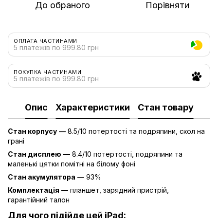
До обраного
Порівняти
ОПЛАТА ЧАСТИНАМИ
5 платежів по 999.80 грн
ПОКУПКА ЧАСТИНАМИ
5 платежів по 999.80 грн
Опис
Характеристики
Стан товару
Стан корпусу
— 8.5/10 потертості та подряпини, скол на
грані
Стан дисплею
— 8.4/10 потертості, подряпини та
маленькі цятки помітні на білому фоні
Стан акумулятора
— 93%
Комплектація
— планшет, зарядний пристрій,
гарантійний талон
Для чого підійде цей iPad: