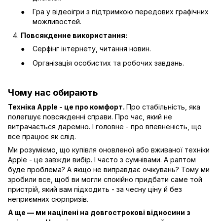
Гра у відеоігри з підтримкою передових графічних
можливостей.
Повсякденне використання:
Серфінг інтернету, читання новин.
Організація особистих та робочих завдань.
Чому нас обирають
Техніка Apple - це про комфорт.
Про стабільність, яка
полегшує повсякденні справи. Про час, який не
витрачається даремно. І головне - про впевненість, що
все працює як слід.
Ми розуміємо, що купівля оновленої або вживаної техніки
Apple - це завжди вибір. І часто з сумнівами. А раптом
буде проблема? А якщо не виправдає очікувань? Тому ми
зробили все, щоб ви могли спокійно придбати саме той
пристрій, який вам підходить - за чесну ціну й без
неприємних сюрпризів.
А ще — ми націлені на довгострокові відносини з