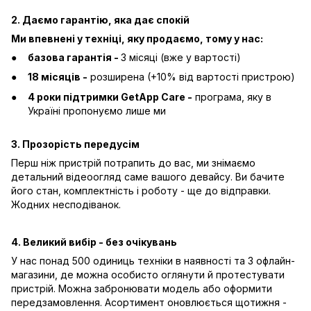
2. Даємо гарантію, яка дає спокій
Ми впевнені у техніці, яку продаємо, тому у нас:
базова гарантія -
3 місяці (вже у вартості)
18 місяців -
розширена (+10% від вартості пристрою)
4 роки підтримки GetApp Care -
програма, яку в
Україні пропонуємо лише ми
3. Прозорість передусім
Перш ніж пристрій потрапить до вас, ми знімаємо
детальний відеоогляд саме вашого девайсу. Ви бачите
його стан, комплектність і роботу - ще до відправки.
Жодних несподіванок.
4. Великий вибір - без очікувань
У нас понад 500 одиниць техніки в наявності та 3 офлайн-
магазини, де можна особисто оглянути й протестувати
пристрій. Можна забронювати модель або оформити
передзамовлення. Асортимент оновлюється щотижня -