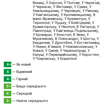
Вінниці, У Херсоні, У Полтаві, У Чернігові,
У Черкасах, У Житомирі, У Сумах, У
Хмельницькому, У Чернівцях, У Рівному,
У Кам'янському, У Кропивницькому, В
Івано-Франківську, У Кременчузі, У
Тернополі, У Луцьку, У Білій Церкві, У
Краматорську, У Нікополі, В Ужгороді, У
Павлограді, У Кам'янець-Подільському,
У Броварах, У Конотопі, В Умані, У
Мукачевому, В Олександрії, У Шостці, У
Бердичеві, У Дрогобичі, У Костянтинівці,
У Ніжині, В Ізмаїлі, У Новомосковську, У
Ковелі, У Смілій, У Червонограді, У
Калуші, У Первомайському, У Коростені,
У Покровську, У Борисполі
A+
— Як новий
A
— Відмінний
A-
— Гарний
B+
— Вище середнього
B
— Середній
B-
— Нижче середнього