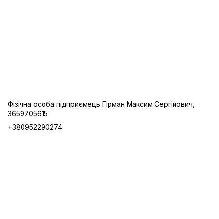
Фізічна особа підприємець Гірман Максим Сергійович,
3659705615
+380952290274