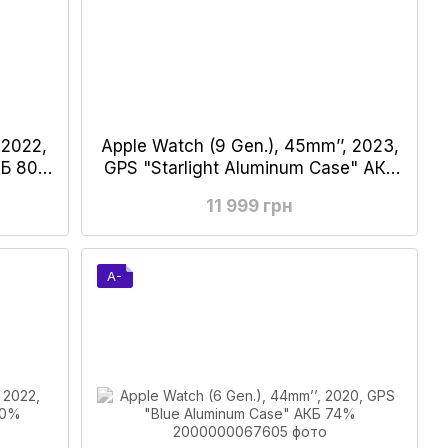
 2022,
Apple Watch (9 Gen.), 45mm’’, 2023,
Б 80-
GPS "Starlight Aluminum Case" АКБ
100%
11 999 грн
A-