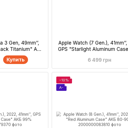
ra 3 Gen, 49mm’’,
Apple Watch (7 Gen.), 41mm’’,
lack Titanium" АКБ
GPS "Starlight Aluminum Cas
00%
90-100%
Купить
6 499 грн
−10%
A-