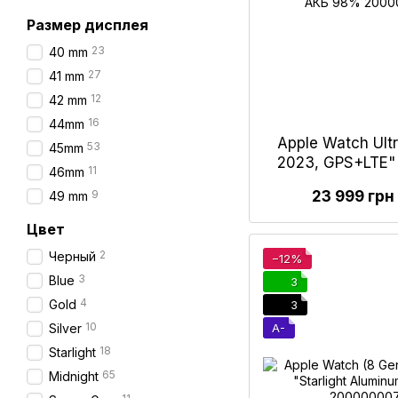
Размер дисплея
23
40 mm
27
41 mm
12
42 mm
16
44mm
Apple Watch Ult
53
45mm
2023, GPS+LTE" 
11
46mm
Ceramic Ca
9
23 999 грн
49 mm
Цвет
2
Черный
−12%
3
Blue
3
4
Gold
3
10
Silver
A-
18
Starlight
65
Midnight