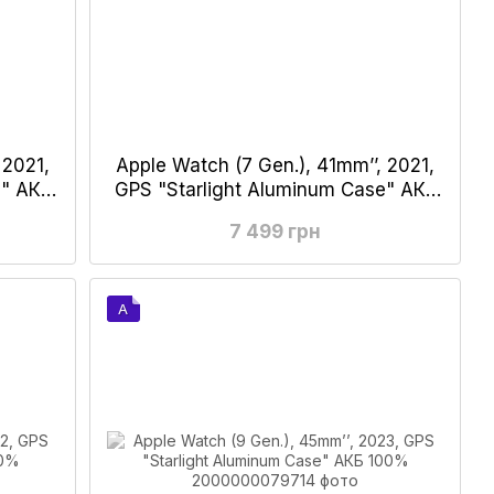
 2021,
Apple Watch (7 Gen.), 41mm’’, 2021,
e" АКБ
GPS "Starlight Aluminum Case" АКБ
90-100%
7 499 грн
A