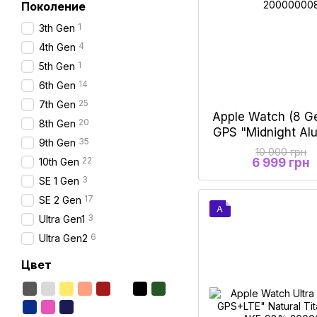
Поколение
1
3th Gen
4
4th Gen
1
5th Gen
14
6th Gen
25
7th Gen
Apple Watch (8 Ge
20
8th Gen
GPS "Midnight A
35
9th Gen
80
10 000 грн
22
10th Gen
6 999 грн
3
SE 1 Gen
17
SE 2 Gen
A
3
Ultra Gen1
6
Ultra Gen2
Цвет