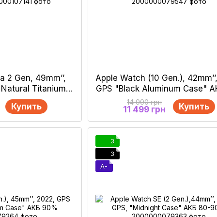
ra 2 Gen, 49mm’’,
Apple Watch (10 Gen.), 42mm’’
Natural Titanium
GPS "Black Aluminum Case" А
se", АКБ 98%
100%
14 000 грн
Купить
Купить
11 499 грн
3
3
A-