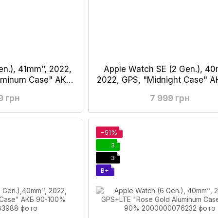
n.), 41mm’’, 2022,
Apple Watch SE (2 Gen.), 40
luminum Case" АКБ
2022, GPS, "Midnight Case" А
7%
100%
9 грн
7 999 грн
−51%
3
3
B+