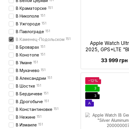
В Белой Церкви
151
В Краматорске
151
В Никополе
151
В Ужгороде
151
В Павлограде
151
В Каменец-Подольском
Apple Watch Ult
151
В Броварах
2025, GPS+LTE "B
151
В Конотопе
1
33 999 грн
151
В Умане
151
В Мукачево
151
В Александрии
−12%
151
В Шостке
3
151
В Бердичеве
3
151
В Дрогобыче
A
151
В Константиновке
151
В Нежине
151
В Измаиле