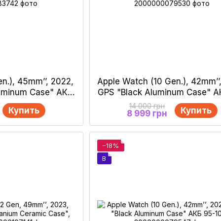
n.), 45mm’’, 2022,
Apple Watch (10 Gen.), 42mm’’
luminum Case" АКБ
GPS "Black Aluminum Case" А
-90%
100%
14 000 грн
Купить
Купить
8 999 грн
−18%
B