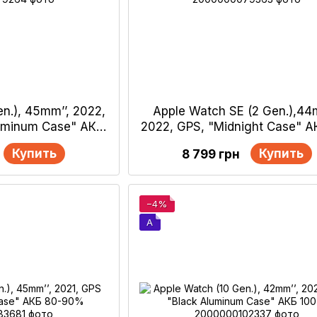
n.), 45mm’’, 2022,
Apple Watch SE (2 Gen.),44m
luminum Case" АКБ
2022, GPS, "Midnight Case" А
0%
90%
Купить
Купить
8 799 грн
−4%
A