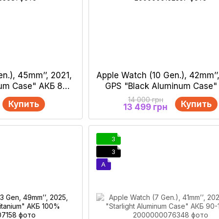
n.), 45mm’’, 2021,
Apple Watch (10 Gen.), 42mm’’
num Case" АКБ 80-
GPS "Black Aluminum Case"
0%
100%
14 000 грн
Купить
Купить
13 499 грн
3
3
A