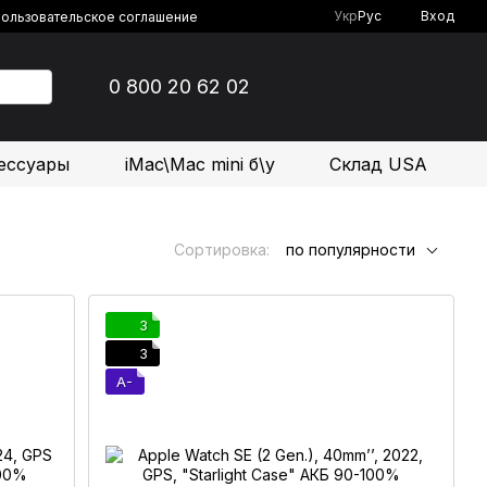
Укр
Рус
Вход
ользовательское соглашение
0 800 20 62 02
ессуары
iMac\Mac mini б\у
Склад USA
Сортировка:
по популярности
3
3
A-