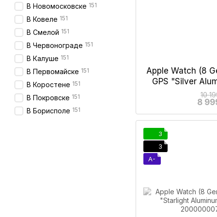
151
В Новомосковске
151
В Ковеле
151
В Смелой
151
В Червонограде
151
В Калуше
Apple Watch (8 Ge
151
В Первомайске
GPS "Silver Al
151
В Коростене
9
10 1
151
В Покровске
8 99
151
В Борисполе
3
3
A-