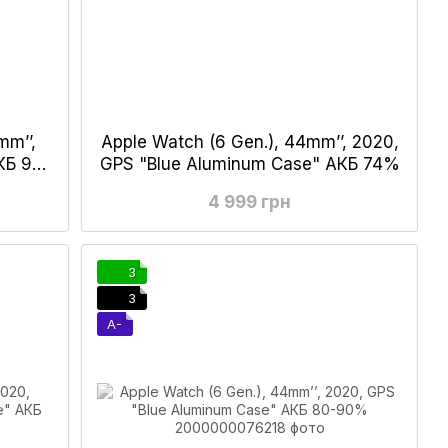
mm’’,
Apple Watch (6 Gen.), 44mm’’, 2020,
КБ 90-
GPS "Blue Aluminum Case" АКБ 74%
4 999 грн
3
3
A-