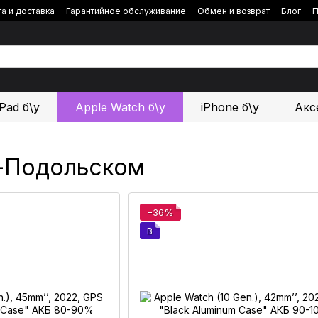
а и доставка
Гарантийное обслуживание
Обмен и возврат
Блог
П
iPad б\у
Apple Watch б\у
iPhone б\у
Акс
ц-Подольском
−36%
B