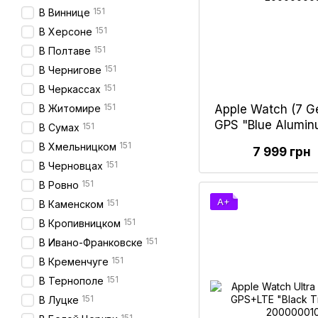
151
В Виннице
151
В Херсоне
151
В Полтаве
151
В Чернигове
151
В Черкассах
151
Apple Watch (7 Ge
В Житомире
GPS "Blue Alumi
151
В Сумах
9
151
В Хмельницком
7 999 грн
151
В Черновцах
151
В Ровно
A+
151
В Каменском
151
В Кропивницком
151
В Ивано-Франковске
151
В Кременчуге
151
В Тернополе
151
В Луцке
151