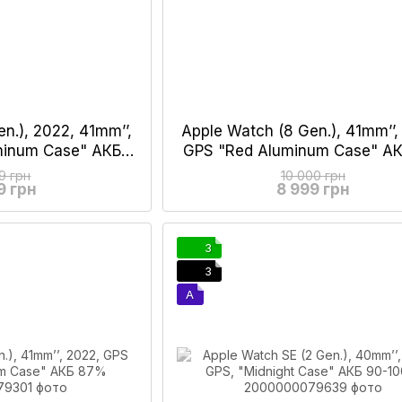
n.), 2022, 41mm’’,
Apple Watch (8 Gen.), 41mm’’,
uminum Case" АКБ
GPS "Red Aluminum Case" АК
9%
90%
99 грн
10 000 грн
9 грн
8 999 грн
3
3
A