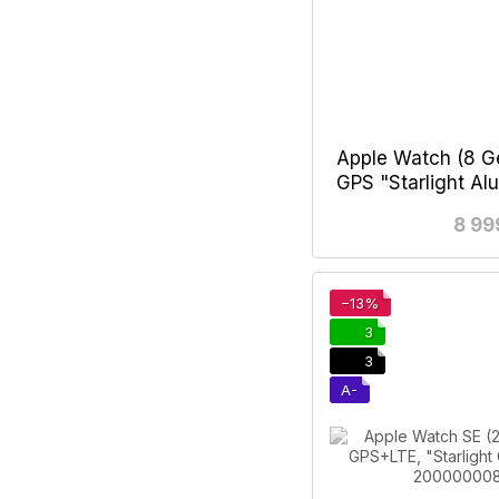
Apple Watch (8 Ge
GPS "Starlight A
8
8 99
−13%
3
3
A-