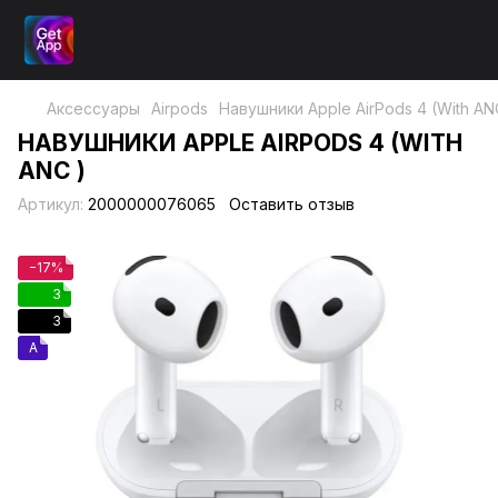
Аксессуары
Airpods
Навушники Apple AirPods 4 (With AN
НАВУШНИКИ APPLE AIRPODS 4 (WITH
ANC )
Артикул:
2000000076065
Оставить отзыв
−17%
3
3
A