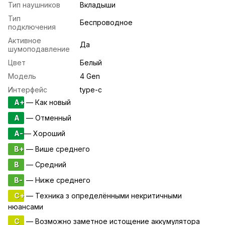
Тип наушников
Вкладыши
Тип
Беспроводное
подключения
Активное
Да
шумоподавление
Цвет
Белый
Модель
4 Gen
Интерфейс
type-c
A+
— Как новый
A
— Отменный
A-
— Хороший
B+
— Више среднего
B
— Средний
B-
— Ниже среднего
C+
— Техника з определёнными некритичными
нюансами
C
— Возможно заметное истощение аккумулятора