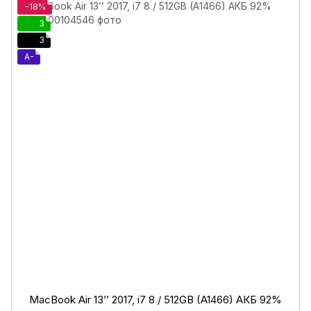
−18%
3
3
A-
MacBook Air 13’’ 2017, i7 8 / 512GB (A1466) АКБ 92%