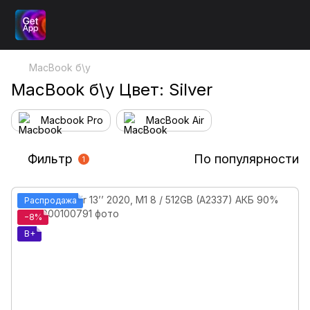
MacBook б\у
MacBook б\у Цвет: Silver
Macbook Pro
MacBook Air
Фильтр
По популярности
1
Распродажа
−8%
B+