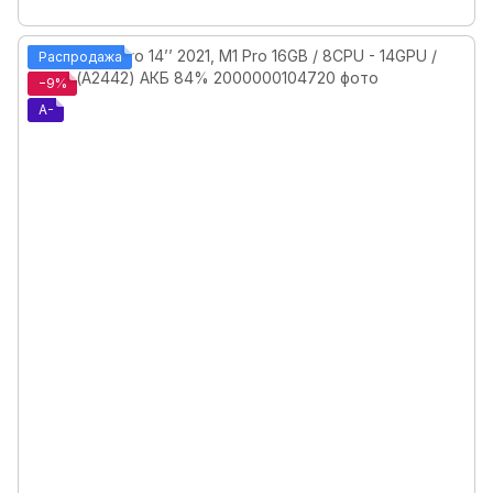
Распродажа
−9%
A-