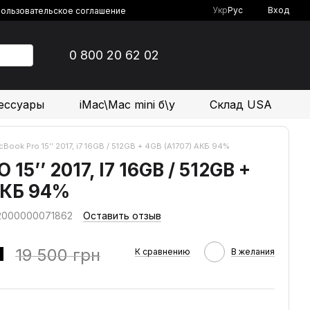
Укр
Рус
Вход
ользовательское соглашение
0 800 20 62 02
ессуары
iMac\Mac mini б\у
Склад USA
Book Pro 15’’ 2017, i7 16GB / 512GB + 4GB (A1707) АКБ 94%
5’’ 2017, I7 16GB / 512GB +
АКБ 94%
 2000000071862
Оставить отзыв
н
19 500 грн
К сравнению
В желания