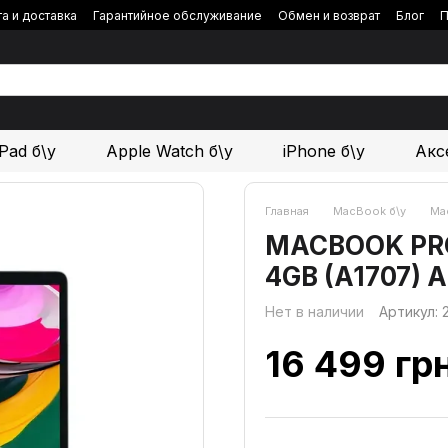
а и доставка
Гарантийное обслуживание
Обмен и возврат
Блог
П
iPad б\у
Apple Watch б\у
iPhone б\у
Акс
Главная
MacBook б\у
Mac
MACBOOK PRO 1
4GB (A1707) 
Нет в наличии
Артикул:
16 499 гр