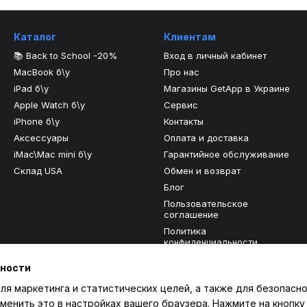
Каталог
Клиентам
📚 Back to School -20%
Вход в личный кабинет
MacBook б\у
Про нас
iPad б\у
Магазины GetApp в Украине
Apple Watch б\у
Сервис
iPhone б\у
Контакты
Аксессуары
Оплата и доставка
iMac\Mac mini б\у
Гарантийное обслуживание
Склад USA
Обмен и возврат
Блог
Пользовательское
соглашение
Политика
конфиденциальности
Отзывы о магазине
ьности
ля маркетинга и статистических целей, а также для безопасно
Мы в соцсетях
менить это в настройках вашего браузера. Нажмите на кнопку