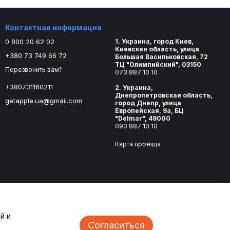
Контактная информация
0 800 20 62 02
1. Украина, город Киев,
Киевская область, улица
+380 73 749 66 72
Большая Васильковская, 72
ТЦ "Олимпийский", 03150
Перезвонить вам?
073 887 10 10
+380731160211
2. Украина,
Днепропетровская область,
getapple.ua@gmail.com
город Днепр, улица
Европейская, 9а, БЦ
"Delmar", 49000
093 887 10 10
Карта проезда
й и
Согласиться