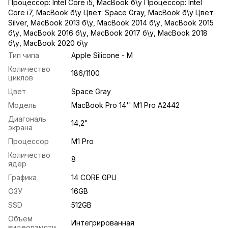
Процессор: Intel Core i5
,
MacBook б\у Процессор: Intel
Core i7
,
MacBook б\у Цвет: Space Gray
,
MacBook б\у Цвет:
Silver
,
MacBook 2013 б\у
,
MacBook 2014 б\у
,
MacBook 2015
б\у
,
MacBook 2016 б\у
,
MacBook 2017 б\у
,
MacBook 2018
б\у
,
MacBook 2020 б\у
Тип чипа
Apple Silicone - M
Количество
186/1100
циклов
Цвет
Space Gray
Модель
MacBook Pro 14'' M1 Pro A2442
Диагональ
14,2"
экрана
Процессор
M1 Pro
Количество
8
ядер
Графика
14 CORE GPU
ОЗУ
16GB
SSD
512GB
Объем
Интегрированная
видеопамяти