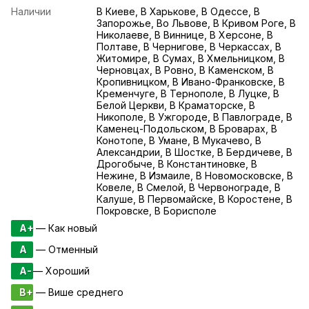
Наличии
В Киеве, В Харькове, В Одессе, В
Запорожье, Во Львове, В Кривом Роге, В
Николаеве, В Виннице, В Херсоне, В
Полтаве, В Чернигове, В Черкассах, В
Житомире, В Сумах, В Хмельницком, В
Черновцах, В Ровно, В Каменском, В
Кропивницком, В Ивано-Франковске, В
Кременчуге, В Тернополе, В Луцке, В
Белой Церкви, В Краматорске, В
Никополе, В Ужгороде, В Павлограде, В
Каменец-Подольском, В Броварах, В
Конотопе, В Умане, В Мукачево, В
Александрии, В Шостке, В Бердичеве, В
Дрогобыче, В Константиновке, В
Нежине, В Измаиле, В Новомосковске, В
Ковеле, В Смелой, В Червонограде, В
Калуше, В Первомайске, В Коростене, В
Покровске, В Борисполе
A+
— Как новый
A
— Отменный
A-
— Хороший
B+
— Више среднего