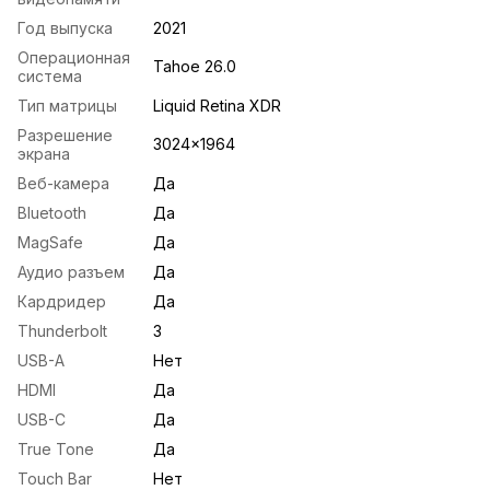
Год выпуска
2021
Операционная
Tahoe 26.0
система
Тип матрицы
Liquid Retina XDR
Разрешение
3024x1964
экрана
Веб-камера
Да
Bluetooth
Да
MagSafe
Да
Аудио разъем
Да
Кардридер
Да
Thunderbolt
3
USB-A
Нет
HDMI
Да
USB-С
Да
True Tone
Да
Touch Bar
Нет