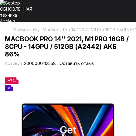
MacBook б\у
MacBook Pro 14’’ 2021, M1 Pro 16GB / 8CPU 
MACBOOK PRO 14’’ 2021, M1 PRO 16GB /
8CPU - 14GPU / 512GB (А2442) АКБ
86%
Артикул:
2000000112558
Оставить отзыв
−7%
A