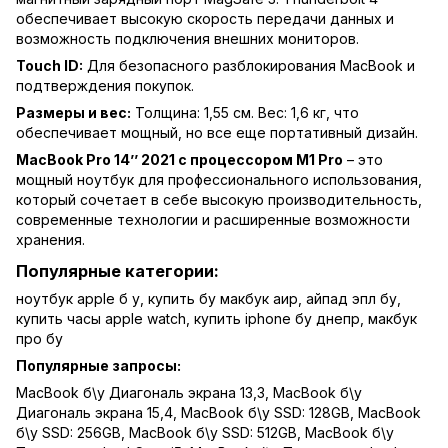
обеспечивает высокую скорость передачи данных и
возможность подключения внешних мониторов.
Touch ID:
Для безопасного разблокирования MacBook и
подтверждения покупок.
Размеры и вес:
Толщина: 1,55 см. Вес: 1,6 кг, что
обеспечивает мощный, но все еще портативный дизайн.
MacBook Pro 14’’ 2021 с процессором M1 Pro
– это
мощный ноутбук для профессионального использования,
который сочетает в себе высокую производительность,
современные технологии и расширенные возможности
хранения.
Популярные категории:
ноутбук apple б у
,
купить бу макбук аир
,
айпад эпл бу
,
купить часы apple watch
,
купить iphone бу днепр
,
макбук
про бу
Популярные запросы:
MacBook б\у Диагональ экрана 13,3
,
MacBook б\у
Диагональ экрана 15,4
,
MacBook б\у SSD: 128GB
,
MacBook
б\у SSD: 256GB
,
MacBook б\у SSD: 512GB
,
MacBook б\у