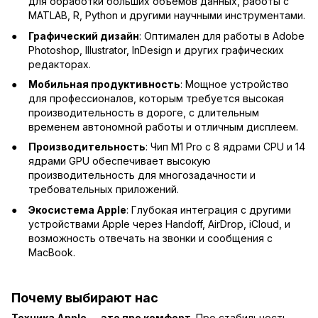
для обработки больших объемов данных, работы с
MATLAB, R, Python и другими научными инструментами.
Графический дизайн
: Оптимален для работы в Adobe
Photoshop, Illustrator, InDesign и других графических
редакторах.
Мобильная продуктивность
: Мощное устройство
для профессионалов, которым требуется высокая
производительность в дороге, с длительным
временем автономной работы и отличным дисплеем.
Производительность
: Чип M1 Pro с 8 ядрами CPU и 14
ядрами GPU обеспечивает высокую
производительность для многозадачности и
требовательных приложений.
Экосистема Apple
: Глубокая интеграция с другими
устройствами Apple через Handoff, AirDrop, iCloud, и
возможность отвечать на звонки и сообщения с
MacBook.
Почему выбирают нас
Техника Apple — это про комфорт
. Про стабильность,