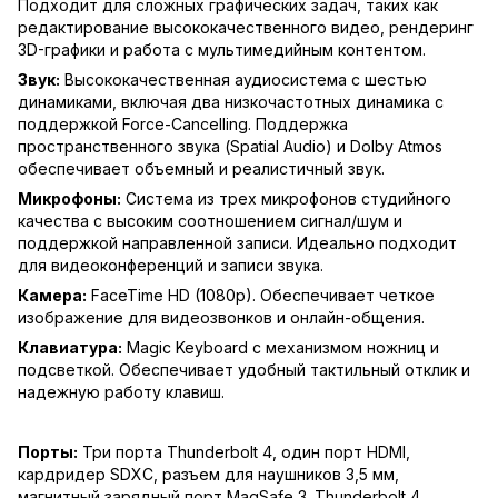
Подходит для сложных графических задач, таких как
редактирование высококачественного видео, рендеринг
3D-графики и работа с мультимедийным контентом.
Звук:
Высококачественная аудиосистема с шестью
динамиками, включая два низкочастотных динамика с
поддержкой Force-Cancelling. Поддержка
пространственного звука (Spatial Audio) и Dolby Atmos
обеспечивает объемный и реалистичный звук.
Микрофоны:
Система из трех микрофонов студийного
качества с высоким соотношением сигнал/шум и
поддержкой направленной записи. Идеально подходит
для видеоконференций и записи звука.
Камера:
FaceTime HD (1080p). Обеспечивает четкое
изображение для видеозвонков и онлайн-общения.
Клавиатура:
Magic Keyboard с механизмом ножниц и
подсветкой. Обеспечивает удобный тактильный отклик и
надежную работу клавиш.
Порты:
Три порта Thunderbolt 4, один порт HDMI,
кардридер SDXC, разъем для наушников 3,5 мм,
магнитный зарядный порт MagSafe 3. Thunderbolt 4