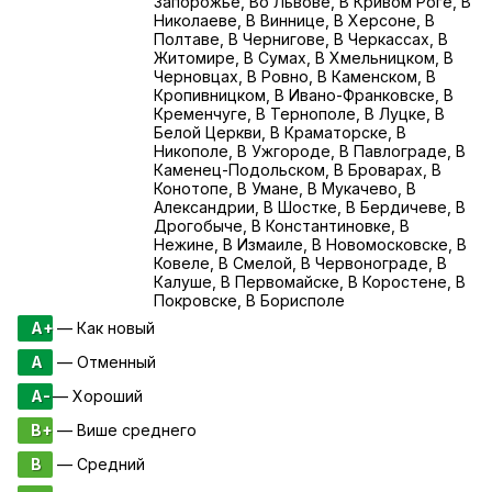
Запорожье, Во Львове, В Кривом Роге, В
Николаеве, В Виннице, В Херсоне, В
Полтаве, В Чернигове, В Черкассах, В
Житомире, В Сумах, В Хмельницком, В
Черновцах, В Ровно, В Каменском, В
Кропивницком, В Ивано-Франковске, В
Кременчуге, В Тернополе, В Луцке, В
Белой Церкви, В Краматорске, В
Никополе, В Ужгороде, В Павлограде, В
Каменец-Подольском, В Броварах, В
Конотопе, В Умане, В Мукачево, В
Александрии, В Шостке, В Бердичеве, В
Дрогобыче, В Константиновке, В
Нежине, В Измаиле, В Новомосковске, В
Ковеле, В Смелой, В Червонограде, В
Калуше, В Первомайске, В Коростене, В
Покровске, В Борисполе
A+
— Как новый
A
— Отменный
A-
— Хороший
B+
— Више среднего
B
— Средний