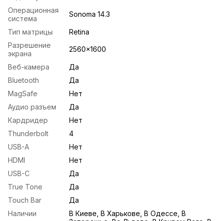
Операционная
Sonoma 14.3
система
Тип матрицы
Retina
Разрешение
2560x1600
экрана
Веб-камера
Да
Bluetooth
Да
MagSafe
Нет
Аудио разъем
Да
Кардридер
Нет
Thunderbolt
4
USB-A
Нет
HDMI
Нет
USB-С
Да
True Tone
Да
Touch Bar
Да
Наличии
В Киеве, В Харькове, В Одессе, В