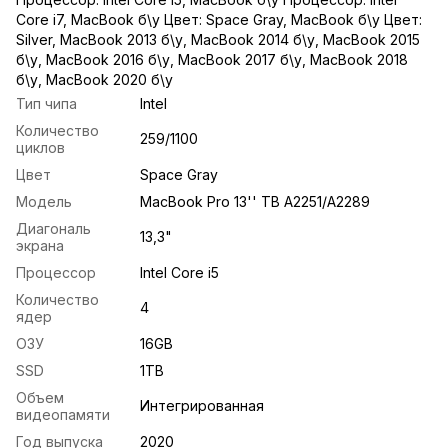
Core i7
,
MacBook б\у Цвет: Space Gray
,
MacBook б\у Цвет:
Silver
,
MacBook 2013 б\у
,
MacBook 2014 б\у
,
MacBook 2015
б\у
,
MacBook 2016 б\у
,
MacBook 2017 б\у
,
MacBook 2018
б\у
,
MacBook 2020 б\у
Тип чипа
Intel
Количество
259/1100
циклов
Цвет
Space Gray
Модель
MacBook Pro 13'' TB A2251/A2289
Диагональ
13,3"
экрана
Процессор
Intel Core i5
Количество
4
ядер
ОЗУ
16GB
SSD
1TB
Объем
Интегрированная
видеопамяти
Год выпуска
2020