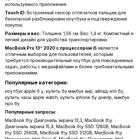
используемого приложения.
Touch ID:
Встроенный сенсор отпечатков пальцев для
безопасной разблокировки ноутбука и подтверждения
покупок.
Размеры и вес:
Толщина: 1,56 см. Вес: 1,4 кг. Компактный и
легкий дизайн для удобства транспортировки.
MacBook Pro 13’’ 2020 с процессором i5
является
отличным выбором для пользователей, которым
требуется производительный ноутбук для повседневных
задач, работы с медиафайлами и более требовательными
приложениями.
Популярные категории:
ноутбук apple б у
,
купить бу макбук аир
,
айпад эпл бу
,
купить часы apple watch
,
купить iphone бу днепр
,
макбук
про бу
Популярные запросы:
MacBook б\у Диагональ экрана 13,3
,
MacBook б\у
Диагональ экрана 15,4
,
MacBook б\у SSD: 128GB
,
MacBook
б\у SSD: 256GB
,
MacBook б\у SSD: 512GB
,
MacBook б\у
Процессор: Intel Core i5
,
MacBook б\у Процессор: Intel