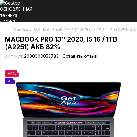
MacBook б\у
MacBook Pro 13’’ 2020, i5 16 / 1ТB (А2251) А
MACBOOK PRO 13’’ 2020, I5 16 / 1ТB
(А2251) АКБ 82%
Артикул:
2000000053783
Оставить отзыв
−4%
A-