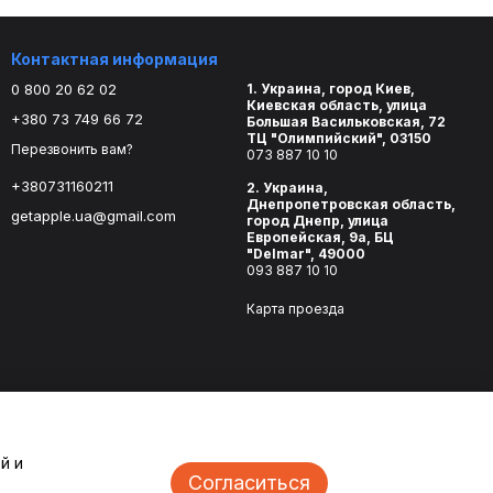
Контактная информация
0 800 20 62 02
1. Украина, город Киев,
Киевская область, улица
+380 73 749 66 72
Большая Васильковская, 72
ТЦ "Олимпийский", 03150
Перезвонить вам?
073 887 10 10
+380731160211
2. Украина,
Днепропетровская область,
getapple.ua@gmail.com
город Днепр, улица
Европейская, 9а, БЦ
"Delmar", 49000
093 887 10 10
Карта проезда
й и
Согласиться