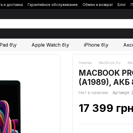
а и доставка
Гарантийное обслуживание
Обмен и возврат
Блог
П
iPad б\у
Apple Watch б\у
iPhone б\у
Акс
Главная
MacBook б\у
Mac
MACBOOK PRO 1
(A1989), АКБ
Нет в наличии
Артикул:
17 399 гр