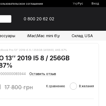
Укр
Рус
Вход
ользовательское соглашение
0 800 20 62 02
ессуары
iMac\Mac mini б\у
Склад USA
Book Pro 13’’ 2019 i5 8 / 256GB (A1989), АКБ 87%
3’’ 2019 I5 8 / 256GB
 87%
 2000000085944
Оставить отзыв
н
17 800 грн
К сравнению
В желания