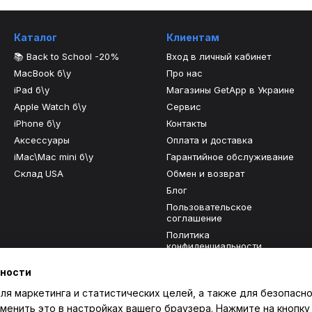
Каталог
Клиентам
📚 Back to School -20%
Вход в личный кабинет
MacBook б\у
Про нас
iPad б\у
Магазины GetApp в Украине
Apple Watch б\у
Сервис
iPhone б\у
Контакты
Аксессуары
Оплата и доставка
iMac\Mac mini б\у
Гарантийное обслуживание
Склад USA
Обмен и возврат
Блог
Пользовательское
соглашение
Политика
конфиденциальности
Отзывы о магазине
ьности
ля маркетинга и статистических целей, а также для безопасно
Мы в соцсетях
менить это в настройках вашего браузера. Нажмите на кнопку