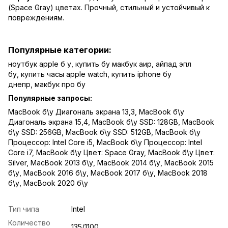
(Space Gray) цветах. Прочный, стильный и устойчивый к
повреждениям.
Популярные категории:
ноутбук apple б у
,
купить бу макбук аир
,
айпад эпл
бу
,
купить часы apple watch
,
купить iphone бу
днепр
,
макбук про бу
Популярные запросы:
MacBook б\у Диагональ экрана 13,3
,
MacBook б\у
Диагональ экрана 15,4
,
MacBook б\у SSD: 128GB
,
MacBook
б\у SSD: 256GB
,
MacBook б\у SSD: 512GB
,
MacBook б\у
Процессор: Intel Core i5
,
MacBook б\у Процессор: Intel
Core i7
,
MacBook б\у Цвет: Space Gray
,
MacBook б\у Цвет:
Silver
,
MacBook 2013 б\у
,
MacBook 2014 б\у
,
MacBook 2015
б\у
,
MacBook 2016 б\у
,
MacBook 2017 б\у
,
MacBook 2018
б\у
,
MacBook 2020 б\у
Тип чипа
Intel
Количество
135/1100