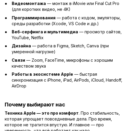
Видеомонтажа
— монтаж в iMovie или Final Cut Pro
(для коротких видео, не 4K)
Программирования
— работа с кодом, эмуляторы,
среды разработки (Xcode, VS Code и др.)
Веб-серфинга и мультимедиа
— просмотр сайтов,
YouTube, Netflix
Дизайна
— работа в Figma, Sketch, Canva (при
умеренной нагрузке)
Связи
— Zoom, FaceTime, микрофоны с хорошим
качеством звука
Работы в экосистеме Apple
— быстрая
синхронизация с iPhone, iPad, AirPods, iCloud, Handoff,
AirDrop
Почему выбирают нас
Техника Apple — это про комфорт
. Про стабильность,
которая упрощает повседневные дела. Про время,
которое не тратится впустую. И главное — про
уверенность, что всё работает как надо.