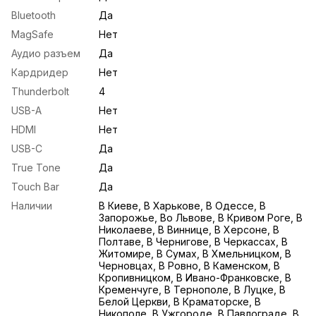
Bluetooth
Да
MagSafe
Нет
Аудио разъем
Да
Кардридер
Нет
Thunderbolt
4
USB-A
Нет
HDMI
Нет
USB-С
Да
True Tone
Да
Touch Bar
Да
Наличии
В Киеве, В Харькове, В Одессе, В
Запорожье, Во Львове, В Кривом Роге, В
Николаеве, В Виннице, В Херсоне, В
Полтаве, В Чернигове, В Черкассах, В
Житомире, В Сумах, В Хмельницком, В
Черновцах, В Ровно, В Каменском, В
Кропивницком, В Ивано-Франковске, В
Кременчуге, В Тернополе, В Луцке, В
Белой Церкви, В Краматорске, В
Никополе, В Ужгороде, В Павлограде, В