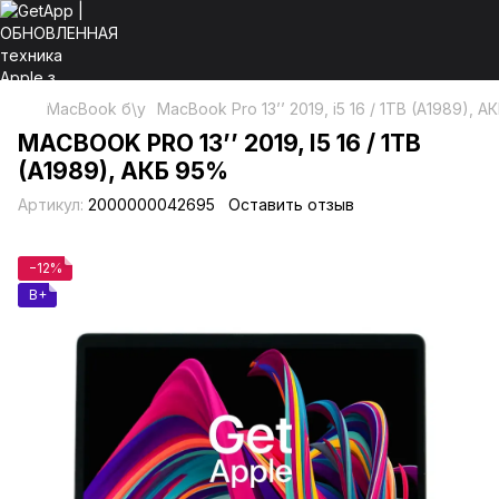
MacBook б\у
MacBook Pro 13’’ 2019, i5 16 / 1ТB (A1989), 
MACBOOK PRO 13’’ 2019, I5 16 / 1ТB
(A1989), АКБ 95%
Артикул:
2000000042695
Оставить отзыв
−12%
B+