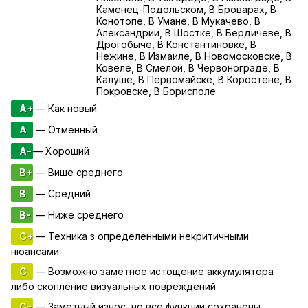
Каменец-Подольском, В Броварах, В
Конотопе, В Умане, В Мукачево, В
Александрии, В Шостке, В Бердичеве, В
Дрогобыче, В Константиновке, В
Нежине, В Измаиле, В Новомосковске, В
Ковеле, В Смелой, В Червонограде, В
Калуше, В Первомайске, В Коростене, В
Покровске, В Борисполе
A+
— Как новый
A
— Отменный
A-
— Хороший
B+
— Више среднего
B
— Средний
B-
— Ниже среднего
C+
— Техника з определёнными некритичными
нюансами
C
— Возможно заметное истощение аккумулятора
либо скопление визуальных повреждений
C-
— Заметный износ, но все функции сохранены