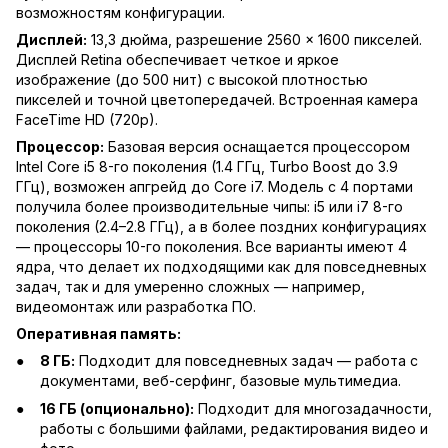
возможностям конфигурации.
Дисплей:
13,3 дюйма, разрешение 2560 × 1600 пикселей.
Дисплей Retina обеспечивает четкое и яркое
изображение (до 500 нит) с высокой плотностью
пикселей и точной цветопередачей. Встроенная камера
FaceTime HD (720p).
Процессор:
Базовая версия оснащается процессором
Intel Core i5 8-го поколения (1.4 ГГц, Turbo Boost до 3.9
ГГц), возможен апгрейд до Core i7. Модель с 4 портами
получила более производительные чипы: i5 или i7 8-го
поколения (2.4–2.8 ГГц), а в более поздних конфигурациях
— процессоры 10-го поколения. Все варианты имеют 4
ядра, что делает их подходящими как для повседневных
задач, так и для умеренно сложных — например,
видеомонтаж или разработка ПО.
Оперативная память:
8 ГБ:
Подходит для повседневных задач — работа с
документами, веб-серфинг, базовые мультимедиа.
16 ГБ (опционально):
Подходит для многозадачности,
работы с большими файлами, редактирования видео и