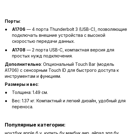
Порты
:
A1706
— 4 порта Thunderbolt 3 (USB-C), позволяющие
подключать внешние устройства с высокой
скоростью передачи данных.
A1708
— 2 порта USB-C, компактная версия для
простых нужд подключения.
Дополнительно
: Опциональный Touch Bar (модель
A1706) с сенсорным Touch ID для быстрого доступа к
инструментам и функциям.
Размеры и вес
:
Толщина: 1.49 см.
Вес: 1.37 кг. Компактный и легкий дизайн, удобный для
переноса.
Популярные категории:
ноутбук apple б у
,
купить бу макбук аир
,
айпад эпл бу
,