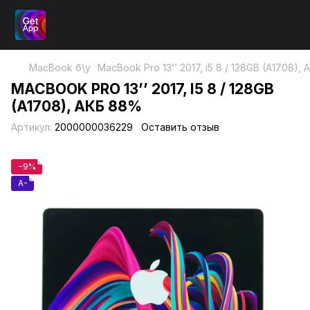
MacBook б\у
MacBook Pro 13’’ 2017, i5 8 / 128GB (A1708),
MACBOOK PRO 13’’ 2017, I5 8 / 128GB
(A1708), АКБ 88%
Артикул:
2000000036229
Оставить отзыв
−9%
A-