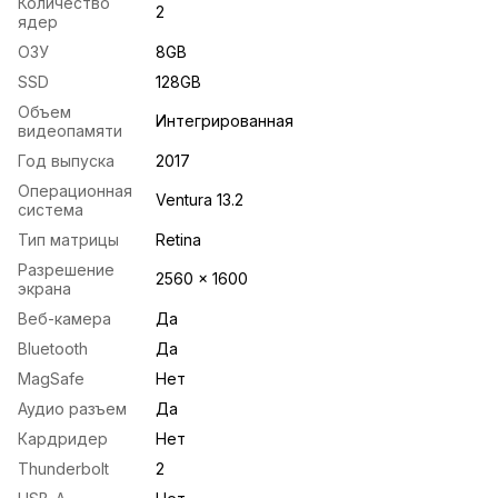
Количество
2
ядер
ОЗУ
8GB
SSD
128GB
Объем
Интегрированная
видеопамяти
Год выпуска
2017
Операционная
Ventura 13.2
система
Тип матрицы
Retina
Разрешение
2560 x 1600
экрана
Веб-камера
Да
Bluetooth
Да
MagSafe
Нет
Аудио разъем
Да
Кардридер
Нет
Thunderbolt
2