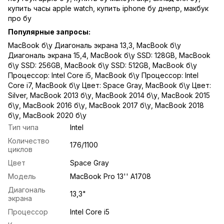
купить часы apple watch
,
купить iphone бу днепр
,
макбук
про бу
Популярные запросы:
MacBook б\у Диагональ экрана 13,3
,
MacBook б\у
Диагональ экрана 15,4
,
MacBook б\у SSD: 128GB
,
MacBook
б\у SSD: 256GB
,
MacBook б\у SSD: 512GB
,
MacBook б\у
Процессор: Intel Core i5
,
MacBook б\у Процессор: Intel
Core i7
,
MacBook б\у Цвет: Space Gray
,
MacBook б\у Цвет:
Silver
,
MacBook 2013 б\у
,
MacBook 2014 б\у
,
MacBook 2015
б\у
,
MacBook 2016 б\у
,
MacBook 2017 б\у
,
MacBook 2018
б\у
,
MacBook 2020 б\у
Тип чипа
Intel
Количество
176/1100
циклов
Цвет
Space Gray
Модель
MacBook Pro 13'' A1708
Диагональ
13,3"
экрана
Процессор
Intel Core i5