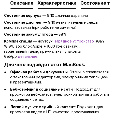
Описание
Характеристики
Состояние то
Состояние корпуса
—
9/10 длинная царапина
Состояние дисплея
—
9/10 незначительные следы
использования (при работе не заметно)
Состояние аккумулятора
— 88
%
Комплектация
—
ноутбук,
зарядно
е устройство
(Gan
WiWU або блок Apple + 1000 грн к заказу),
гарантийный талон, премиальная упаковка
GetApp
детальнее
.
Для чего подойдет этот MacBook:
Офисная работа и документы
: Отлично справляется
с текстовыми редакторами, электронными таблицами
и презентациями.
Веб-серфинг и социальные сети
: Подходит для
просмотра веб-сайтов, электронной почты и работы в
социальных сетях.
Легкий мультимедийный контент
: Подходит для
просмотра видео в HD-качестве, прослушивания