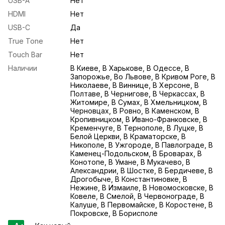
USB-A
Нет
HDMI
Нет
USB-С
Да
True Tone
Нет
Touch Bar
Нет
Наличии
В Киеве, В Харькове, В Одессе, В
Запорожье, Во Львове, В Кривом Роге, В
Николаеве, В Виннице, В Херсоне, В
Полтаве, В Чернигове, В Черкассах, В
Житомире, В Сумах, В Хмельницком, В
Черновцах, В Ровно, В Каменском, В
Кропивницком, В Ивано-Франковске, В
Кременчуге, В Тернополе, В Луцке, В
Белой Церкви, В Краматорске, В
Никополе, В Ужгороде, В Павлограде, В
Каменец-Подольском, В Броварах, В
Конотопе, В Умане, В Мукачево, В
Александрии, В Шостке, В Бердичеве, В
Дрогобыче, В Константиновке, В
Нежине, В Измаиле, В Новомосковске, В
Ковеле, В Смелой, В Червонограде, В
Калуше, В Первомайске, В Коростене, В
Покровске, В Борисполе