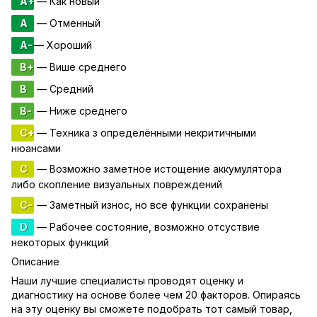
A+
— Как новый
A
— Отменный
A-
— Хороший
B+
— Више среднего
B
— Средний
B-
— Ниже среднего
C+
— Техника з определёнными некритичными
нюансами
C
— Возможно заметное истощение аккумулятора
либо скопление визуальных повреждений
C-
— Заметный износ, но все функции сохранены
D
— Рабочее состояние, возможно отсуствие
некоторых функций
Описание
Наши лучшие специалисты проводят оценку и
диагностику на основе более чем 20 факторов. Опираясь
на эту оценку вы сможете подобрать тот самый товар,