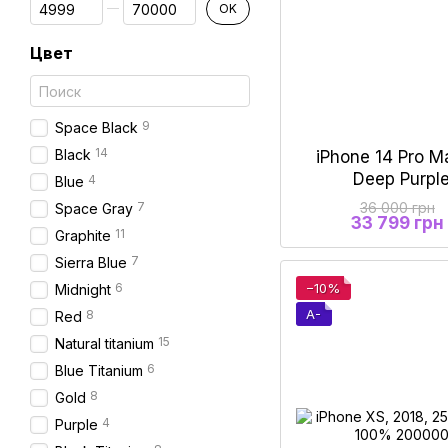
От Цена, грн
До Цена, грн
OK
Цвет
9
Space Black
14
Black
iPhone 14 Pro M
Deep Purpl
4
Blue
36 000 грн
7
Space Gray
33 799 грн
11
Graphite
7
Sierra Blue
−10%
6
Midnight
A-
8
Red
15
Natural titanium
6
Blue Titanium
8
Gold
4
Purple