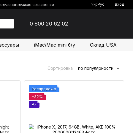
Укр
Рус
Вход
ользовательское соглашение
0 800 20 62 02
ессуары
iMac\Mac mini б\у
Склад USA
Сортировка:
по популярности
Распродажа
−32%
A-