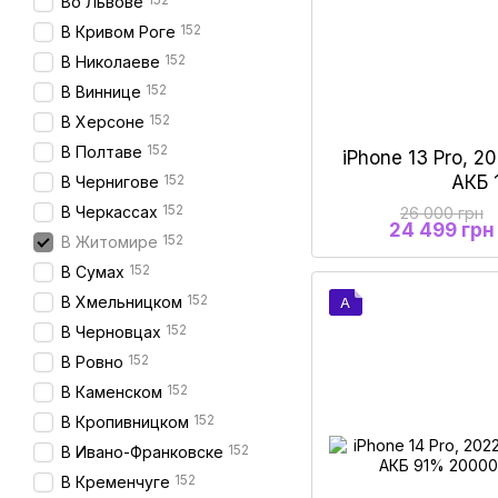
Во Львове
152
В Кривом Роге
152
В Николаеве
152
В Виннице
152
В Херсоне
152
В Полтаве
iPhone 13 Pro, 20
152
АКБ
В Чернигове
152
В Черкассах
26 000 грн
24 499 грн
152
В Житомире
152
В Сумах
152
В Хмельницком
A
152
В Черновцах
152
В Ровно
152
В Каменском
152
В Кропивницком
152
В Ивано-Франковске
152
В Кременчуге