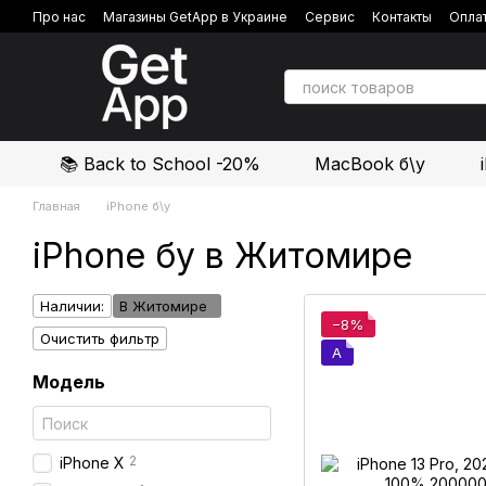
Перейти к основному контенту
Про нас
Магазины GetApp в Украине
Сервис
Контакты
Оплат
Политика конфиденциальности
Отзывы о магазине
📚 Back to School -20%
MacBook б\у
Главная
iPhone б\у
iPhone бу в Житомире
Наличии:
В Житомире
−8%
Очистить фильтр
A
Модель
2
iPhone X