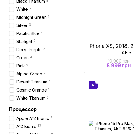
8
Black Titanium
7
White
1
Midnight Green
9
Silver
4
Pacific Blue
2
Starlight
iPhone XS, 2018, 
7
Deep Purple
АКБ
4
Green
10 000 грн
8 999 грн
2
Pink
2
Alpine Green
4
Desert Titanium
A
1
Cosmic Orange
2
White Titanium
Процессор
7
Apple A12 Bionic
13
A13 Bionic
19