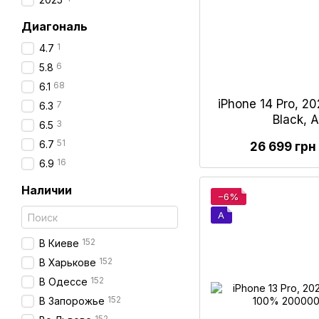
Диагональ
1
4.7
6
5.8
68
6.1
iPhone 14 Pro, 2
7
6.3
Black,
3
6.5
51
6.7
26 699 грн
16
6.9
Наличии
−6%
A
152
В Киеве
152
В Харькове
152
В Одессе
152
В Запорожье
152