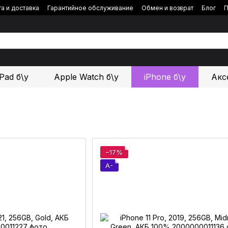
а и доставка
Гарантийное обслуживание
Обмен и возврат
Блог
П
iPad б\у
Apple Watch б\у
iPhone б\у
Акс
−17%
A-