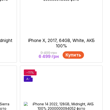
idnight
iPhone X, 2017, 64GB, White, АКБ
100%
9 499 грн
Купить
6 499 грн
−11%
A-