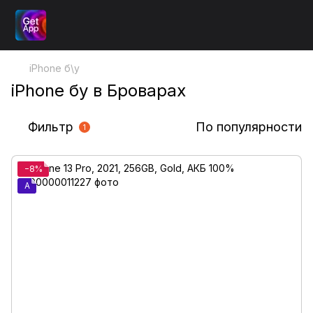
iPhone б\у
iPhone бу в Броварах
Фильтр
По популярности
1
−8%
A