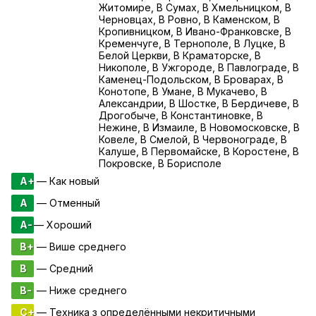
Житомире, В Сумах, В Хмельницком, В
Черновцах, В Ровно, В Каменском, В
Кропивницком, В Ивано-Франковске, В
Кременчуге, В Тернополе, В Луцке, В
Белой Церкви, В Краматорске, В
Никополе, В Ужгороде, В Павлограде, В
Каменец-Подольском, В Броварах, В
Конотопе, В Умане, В Мукачево, В
Александрии, В Шостке, В Бердичеве, В
Дрогобыче, В Константиновке, В
Нежине, В Измаиле, В Новомосковске, В
Ковеле, В Смелой, В Червонограде, В
Калуше, В Первомайске, В Коростене, В
Покровске, В Борисполе
A+
— Как новый
A
— Отменный
A-
— Хороший
B+
— Више среднего
B
— Средний
B-
— Ниже среднего
C+
— Техника з определёнными некритичными