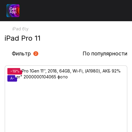
iPad б\у
iPad Pro 11
Фильтр
По популярности
2
−19%
A-