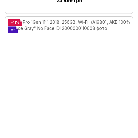
24 499 грн
−11%
A-