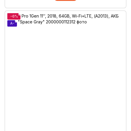
−6%
A-