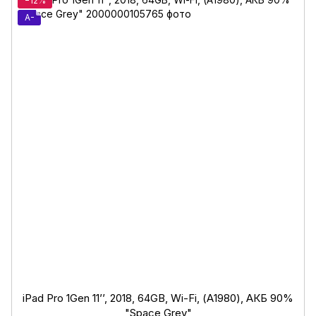
−12%
A-
iPad Pro 1Gen 11’’, 2018, 64GB, Wi-Fi, (А1980), АКБ 90%
"Space Grey"