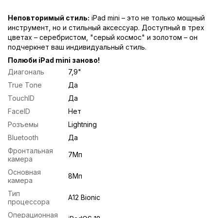
Неповторимый стиль:
iPad mini – это не только мощный
инструмент, но и стильный аксессуар. Доступный в трех
цветах – серебристом, "серый космос" и золотом – он
подчеркнет ваш индивидуальный стиль.
Полюби iPad mini заново!
Диагональ
7,9"
True Tone
Да
TouchID
Да
FaceID
Нет
Розъемы
Lightning
Bluetooth
Да
Фронтальная
7Мп
камера
Основная
8Mп
камера
Тип
A12 Bionic
процессора
Операционная