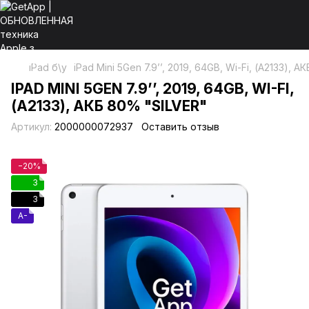
iPad б\у
iPad Mini 5Gen 7.9’’, 2019, 64GB, Wi-Fi, (А2133), А
IPAD MINI 5GEN 7.9’’, 2019, 64GB, WI-FI,
(А2133), АКБ 80% "SILVER"
Артикул:
2000000072937
Оставить отзыв
−20%
3
3
A-