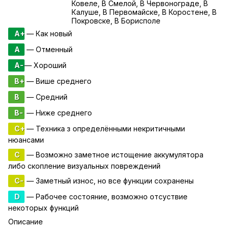
Ковеле, В Смелой, В Червонограде, В
Калуше, В Первомайске, В Коростене, В
Покровске, В Борисполе
A+
— Как новый
A
— Отменный
A-
— Хороший
B+
— Више среднего
B
— Средний
B-
— Ниже среднего
C+
— Техника з определёнными некритичными
нюансами
C
— Возможно заметное истощение аккумулятора
либо скопление визуальных повреждений
C-
— Заметный износ, но все функции сохранены
D
— Рабочее состояние, возможно отсуствие
некоторых функций
Описание