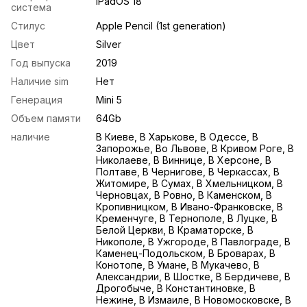
iPadOS 18
система
Стилус
Apple Pencil (1st generation)
Цвет
Silver
Год выпуска
2019
Наличие sim
Нет
Генерация
Mini 5
Объем памяти
64Gb
наличие
В Киеве, В Харькове, В Одессе, В
Запорожье, Во Львове, В Кривом Роге, В
Николаеве, В Виннице, В Херсоне, В
Полтаве, В Чернигове, В Черкассах, В
Житомире, В Сумах, В Хмельницком, В
Черновцах, В Ровно, В Каменском, В
Кропивницком, В Ивано-Франковске, В
Кременчуге, В Тернополе, В Луцке, В
Белой Церкви, В Краматорске, В
Никополе, В Ужгороде, В Павлограде, В
Каменец-Подольском, В Броварах, В
Конотопе, В Умане, В Мукачево, В
Александрии, В Шостке, В Бердичеве, В
Дрогобыче, В Константиновке, В
Нежине, В Измаиле, В Новомосковске, В