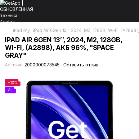
iPad б\у
іPad Air 6Gen 13’’, 2024, М2, 128GB, Wi-Fi, (A289
ІPAD AIR 6GEN 13’’, 2024, М2, 128GB,
WI-FI, (A2898), АКБ 96%, "SPACE
GRAY"
Артикул:
2000000073545
Оставить отзыв
−10%
A+