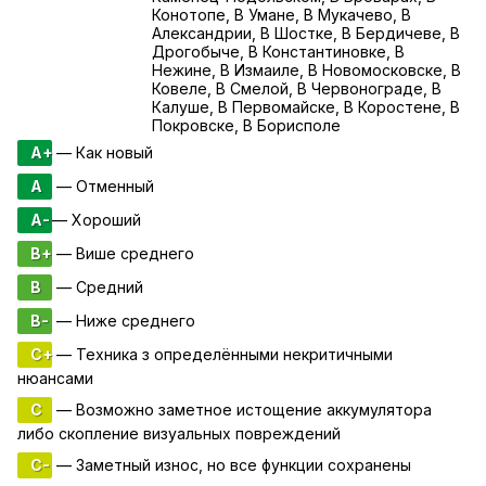
Конотопе, В Умане, В Мукачево, В
Александрии, В Шостке, В Бердичеве, В
Дрогобыче, В Константиновке, В
Нежине, В Измаиле, В Новомосковске, В
Ковеле, В Смелой, В Червонограде, В
Калуше, В Первомайске, В Коростене, В
Покровске, В Борисполе
A+
— Как новый
A
— Отменный
A-
— Хороший
B+
— Више среднего
B
— Средний
B-
— Ниже среднего
C+
— Техника з определёнными некритичными
нюансами
C
— Возможно заметное истощение аккумулятора
либо скопление визуальных повреждений
C-
— Заметный износ, но все функции сохранены