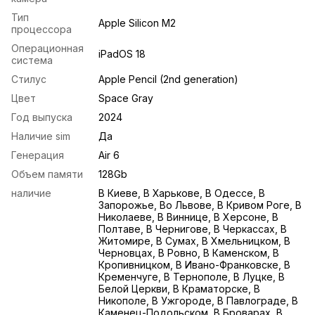
Тип
Apple Silicon M2
процессора
Операционная
iPadOS 18
система
Стилус
Apple Pencil (2nd generation)
Цвет
Space Gray
Год выпуска
2024
Наличие sim
Да
Генерация
Air 6
Объем памяти
128Gb
наличие
В Киеве, В Харькове, В Одессе, В
Запорожье, Во Львове, В Кривом Роге, В
Николаеве, В Виннице, В Херсоне, В
Полтаве, В Чернигове, В Черкассах, В
Житомире, В Сумах, В Хмельницком, В
Черновцах, В Ровно, В Каменском, В
Кропивницком, В Ивано-Франковске, В
Кременчуге, В Тернополе, В Луцке, В
Белой Церкви, В Краматорске, В
Никополе, В Ужгороде, В Павлограде, В
Каменец-Подольском, В Броварах, В