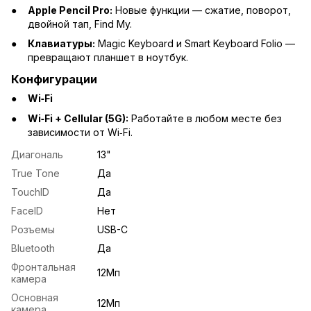
Apple Pencil Pro:
Новые функции — сжатие, поворот,
двойной тап, Find My.
Клавиатуры:
Magic Keyboard и Smart Keyboard Folio —
превращают планшет в ноутбук.
Конфигурации
Wi‑Fi
Wi‑Fi + Cellular (5G):
Работайте в любом месте без
зависимости от Wi‑Fi.
Диагональ
13"
True Tone
Да
TouchID
Да
FaceID
Нет
Розъемы
USB-C
Bluetooth
Да
Фронтальная
12Мп
камера
Основная
12Мп
камера