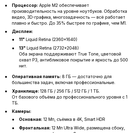
Процессор:
Apple M2 обеспечивает
производительность на уровне ноутбуков. Обработка
видео, 3D-графика, многозадачность — всё работает
плавно и быстро. До 35% быстрее по графике, чем M1.
Дисплеи:
11"
Liquid Retina (2360×1640)
13"
Liquid Retina (2732×2048)
Оба экрана поддерживают True Tone, цветовой
охват P3, антибликовое покрытие и яркость до 500
нит.
Оперативная память:
8 ГБ — достаточно для
большинства задач, включая профессиональные.
Хранилище:
128 ГБ / 256 ГБ / 512 ГБ / 1 ТБ.
От базового объёма до профессионального уровня с 1
ТБ.
Камеры:
Основная:
12 Мп, съёмка в 4K, Smart HDR
Фронтальная:
12 Мп Ultra Wide, размещена сбоку,