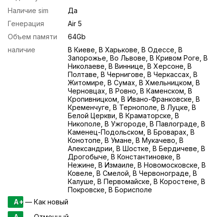
Наличие sim
Да
Генерация
Air 5
Объем памяти
64Gb
наличие
В Киеве, В Харькове, В Одессе, В
Запорожье, Во Львове, В Кривом Роге, В
Николаеве, В Виннице, В Херсоне, В
Полтаве, В Чернигове, В Черкассах, В
Житомире, В Сумах, В Хмельницком, В
Черновцах, В Ровно, В Каменском, В
Кропивницком, В Ивано-Франковске, В
Кременчуге, В Тернополе, В Луцке, В
Белой Церкви, В Краматорске, В
Никополе, В Ужгороде, В Павлограде, В
Каменец-Подольском, В Броварах, В
Конотопе, В Умане, В Мукачево, В
Александрии, В Шостке, В Бердичеве, В
Дрогобыче, В Константиновке, В
Нежине, В Измаиле, В Новомосковске, В
Ковеле, В Смелой, В Червонограде, В
Калуше, В Первомайске, В Коростене, В
Покровске, В Борисполе
A+
— Как новый
A
— Отменный