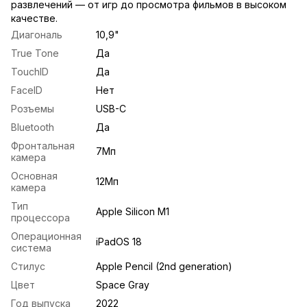
развлечений — от игр до просмотра фильмов в высоком
качестве.
Диагональ
10,9"
True Tone
Да
TouchID
Да
FaceID
Нет
Розъемы
USB-C
Bluetooth
Да
Фронтальная
7Мп
камера
Основная
12Мп
камера
Тип
Apple Silicon M1
процессора
Операционная
iPadOS 18
система
Стилус
Apple Pencil (2nd generation)
Цвет
Space Gray
Год выпуска
2022