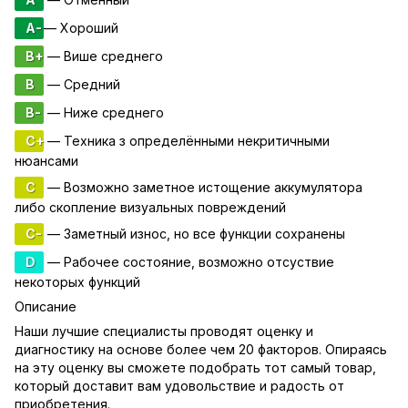
A-
— Хороший
B+
— Више среднего
B
— Средний
B-
— Ниже среднего
C+
— Техника з определёнными некритичными
нюансами
C
— Возможно заметное истощение аккумулятора
либо скопление визуальных повреждений
C-
— Заметный износ, но все функции сохранены
D
— Рабочее состояние, возможно отсуствие
некоторых функций
Описание
Наши лучшие специалисты проводят оценку и
диагностику на основе более чем 20 факторов. Опираясь
на эту оценку вы сможете подобрать тот самый товар,
который доставит вам удовольствие и радость от
приобретения.