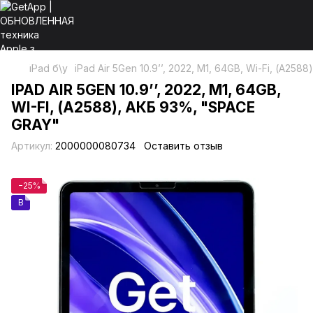
iPad б\у
іPad Air 5Gen 10.9’’, 2022, М1, 64GB, Wi-Fi, (А258
ІPAD AIR 5GEN 10.9’’, 2022, М1, 64GB,
WI-FI, (А2588), АКБ 93%, "SPACE
GRAY"
Артикул:
2000000080734
Оставить отзыв
−25%
B