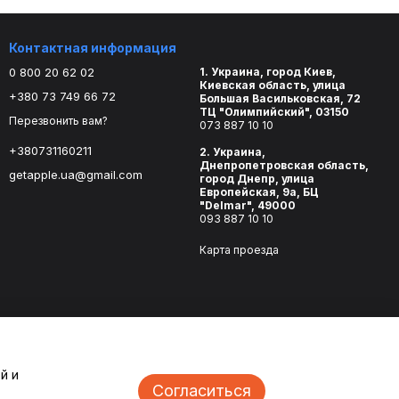
Контактная информация
0 800 20 62 02
1. Украина, город Киев,
Киевская область, улица
+380 73 749 66 72
Большая Васильковская, 72
ТЦ "Олимпийский", 03150
Перезвонить вам?
073 887 10 10
+380731160211
2. Украина,
Днепропетровская область,
getapple.ua@gmail.com
город Днепр, улица
Европейская, 9а, БЦ
"Delmar", 49000
093 887 10 10
Карта проезда
й и
Согласиться