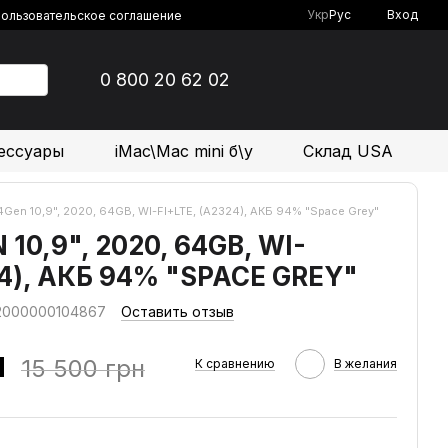
Укр
Рус
Вход
ользовательское соглашение
0 800 20 62 02
ессуары
iMac\Mac mini б\у
Склад USA
 4Gen 10,9", 2020, 64GB, WI-FI+LTE, (А2324), АКБ 94% "Space Grey"
 10,9", 2020, 64GB, WI-
24), АКБ 94% "SPACE GREY"
 2000000104867
Оставить отзыв
н
15 500 грн
К сравнению
В желания