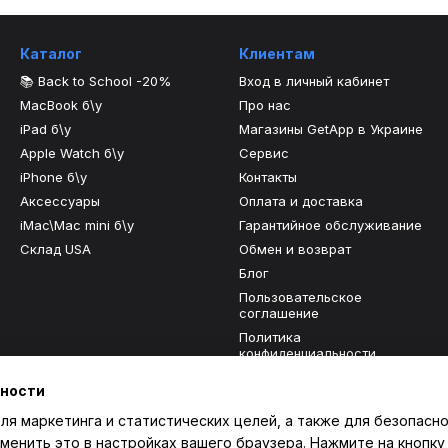
Каталог
Клиентам
📚 Back to School -20%
Вход в личный кабинет
MacBook б\у
Про нас
iPad б\у
Магазины GetApp в Украине
Apple Watch б\у
Сервис
iPhone б\у
Контакты
Аксессуары
Оплата и доставка
iMac\Mac mini б\у
Гарантийное обслуживание
Склад USA
Обмен и возврат
Блог
Пользовательское
соглашение
Политика
конфиденциальности
Отзывы о магазине
ьности
ля маркетинга и статистических целей, а также для безопасно
Мы в соцсетях
менить это в настройках вашего браузера. Нажмите на кнопку