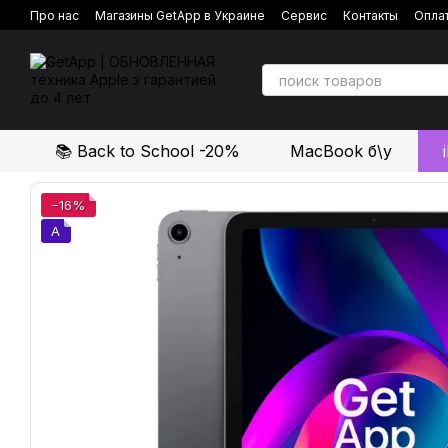
Перейти к основному контенту
Про нас
Магазины GetApp в Украине
Сервис
Контакты
Оплат
Политика конфиденциальности
Отзывы о магазине
📚 Back to School -20%
MacBook б\у
−16%
A