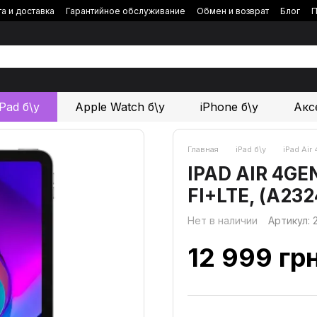
а и доставка
Гарантийное обслуживание
Обмен и возврат
Блог
П
iPad б\у
Apple Watch б\у
iPhone б\у
Акс
Главная
iPad б\у
iPad Air
IPAD AIR 4GEN
FI+LTE, (А23
Нет в наличии
Артикул:
12 999 гр