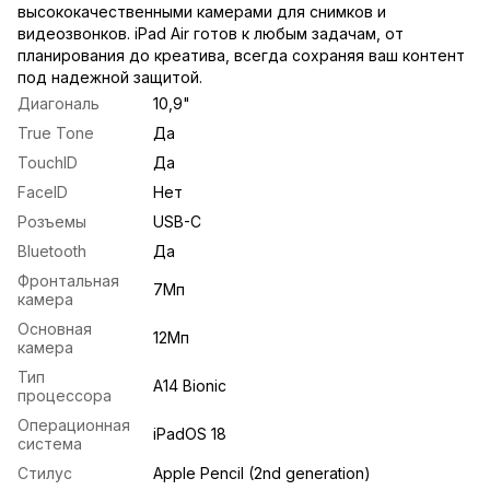
высококачественными камерами для снимков и
видеозвонков. iPad Air готов к любым задачам, от
планирования до креатива, всегда сохраняя ваш контент
под надежной защитой.
Диагональ
10,9"
True Tone
Да
TouchID
Да
FaceID
Нет
Розъемы
USB-C
Bluetooth
Да
Фронтальная
7Мп
камера
Основная
12Мп
камера
Тип
A14 Bionic
процессора
Операционная
iPadOS 18
система
Стилус
Apple Pencil (2nd generation)