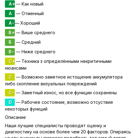
A+
— Как новый
A
— Отменный
A-
— Хороший
B+
— Више среднего
B
— Средний
B-
— Ниже среднего
C+
— Техника з определёнными некритичными
нюансами
C
— Возможно заметное истощение аккумулятора
либо скопление визуальных повреждений
C-
— Заметный износ, но все функции сохранены
D
— Рабочее состояние, возможно отсуствие
некоторых функций
Описание
Наши лучшие специалисты проводят оценку и
диагностику на основе более чем 20 факторов. Опираясь
на эту оценку вы сможете подобрать тот самый товар,