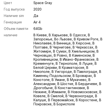
Цвет
Space Gray
Год выпуска
2020
Наличие sim
Да
Генерация
Air 4
Объем памяти
64Gb
наличие
В Киеве, В Харькове, В Одессе, В
Запорожье, Во Львове, В Кривом Роге, В
Николаеве, В Виннице, В Херсоне, В
Полтаве, В Чернигове, В Черкассах, В
Житомире, В Сумах, В Хмельницком, В
Черновцах, В Ровно, В Каменском, В
Кропивницком, В Ивано-Франковске, В
Кременчуге, В Тернополе, В Луцке, В
Белой Церкви, В Краматорске, В
Никополе, В Ужгороде, В Павлограде, В
Каменец-Подольском, В Броварах, В
Конотопе, В Умане, В Мукачево, В
Александрии, В Шостке, В Бердичеве, В
Дрогобыче, В Константиновке, В
Нежине, В Измаиле, В Новомосковске, В
Ковеле, В Смелой, В Червонограде, В
Калуше, В Первомайске, В Коростене, В
Покровске, В Борисполе