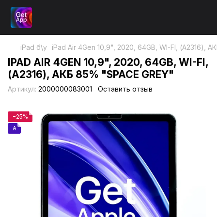
iPad б\у
iPad Air 4Gen 10,9", 2020, 64GB, WI-FI, (А2316),
IPAD AIR 4GEN 10,9", 2020, 64GB, WI-FI,
(А2316), АКБ 85% "SPACE GREY"
Артикул:
2000000083001
Оставить отзыв
−25%
A