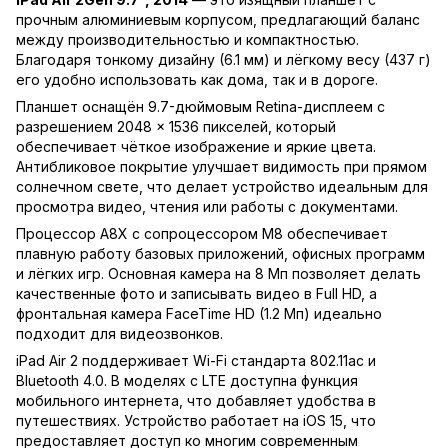
прочным алюминиевым корпусом, предлагающий баланс
между производительностью и компактностью.
Благодаря тонкому дизайну (6.1 мм) и лёгкому весу (437 г)
его удобно использовать как дома, так и в дороге.
Планшет оснащён 9.7-дюймовым Retina-дисплеем с
разрешением 2048 × 1536 пикселей, который
обеспечивает чёткое изображение и яркие цвета.
Антибликовое покрытие улучшает видимость при прямом
солнечном свете, что делает устройство идеальным для
просмотра видео, чтения или работы с документами.
Процессор A8X с сопроцессором M8 обеспечивает
плавную работу базовых приложений, офисных программ
и лёгких игр. Основная камера на 8 Мп позволяет делать
качественные фото и записывать видео в Full HD, а
фронтальная камера FaceTime HD (1.2 Мп) идеально
подходит для видеозвонков.
iPad Air 2 поддерживает Wi-Fi стандарта 802.11ac и
Bluetooth 4.0. В моделях с LTE доступна функция
мобильного интернета, что добавляет удобства в
путешествиях. Устройство работает на iOS 15, что
предоставляет доступ ко многим современным