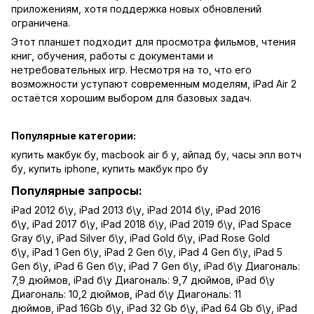
приложениям, хотя поддержка новых обновлений
ограничена.
Этот планшет подходит для просмотра фильмов, чтения
книг, обучения, работы с документами и
нетребовательных игр. Несмотря на то, что его
возможности уступают современным моделям, iPad Air 2
остаётся хорошим выбором для базовых задач.
Популярные категории:
купить макбук бу
,
macbook air б у
,
айпад бу
,
часы эпл вотч
бу
,
купить iphone
,
купить макбук про бу
Популярные запросы:
iPad 2012 б\у
,
iPad 2013 б\у
,
iPad 2014 б\у
,
iPad 2016
б\у
,
iPad 2017 б\у
,
iPad 2018 б\у
,
iPad 2019 б\у
,
iPad Space
Gray б\у
,
iPad Silver б\у
,
iPad Gold б\у
,
iPad Rose Gold
б\у
,
iPad 1 Gen б\у
,
iPad 2 Gen б\у
,
iPad 4 Gen б\у
,
iPad 5
Gen б\у
,
iPad 6 Gen б\у
,
iPad 7 Gen б\у
,
iPad б\у Диагональ:
7,9 дюймов
,
iPad б\у Диагональ: 9,7 дюймов
,
iPad б\у
Диагональ: 10,2 дюймов
,
iPad б\у Диагональ: 11
дюймов
,
iPad 16Gb б\у
,
iPad 32 Gb б\у
,
iPad 64 Gb б\у
,
iPad