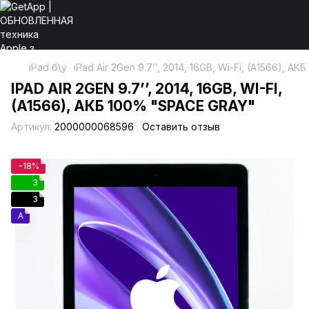
iPad б\у
iPad Air 2Gen 9.7’’, 2014, 16GB, Wi-Fi, (A1566), А
IPAD AIR 2GEN 9.7’’, 2014, 16GB, WI-FI,
(A1566), АКБ 100% "SPACE GRAY"
Артикул:
2000000068596
Оставить отзыв
−18%
3
3
A