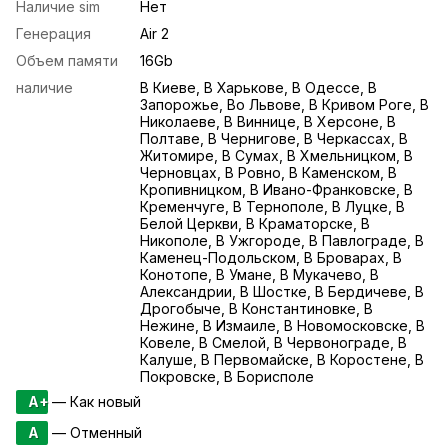
Наличие sim
Нет
Генерация
Air 2
Объем памяти
16Gb
наличие
В Киеве, В Харькове, В Одессе, В
Запорожье, Во Львове, В Кривом Роге, В
Николаеве, В Виннице, В Херсоне, В
Полтаве, В Чернигове, В Черкассах, В
Житомире, В Сумах, В Хмельницком, В
Черновцах, В Ровно, В Каменском, В
Кропивницком, В Ивано-Франковске, В
Кременчуге, В Тернополе, В Луцке, В
Белой Церкви, В Краматорске, В
Никополе, В Ужгороде, В Павлограде, В
Каменец-Подольском, В Броварах, В
Конотопе, В Умане, В Мукачево, В
Александрии, В Шостке, В Бердичеве, В
Дрогобыче, В Константиновке, В
Нежине, В Измаиле, В Новомосковске, В
Ковеле, В Смелой, В Червонограде, В
Калуше, В Первомайске, В Коростене, В
Покровске, В Борисполе
A+
— Как новый
A
— Отменный