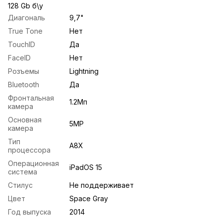
128 Gb б\у
Диагональ
9,7"
True Tone
Нет
TouchID
Да
FaceID
Нет
Розъемы
Lightning
Bluetooth
Да
Фронтальная
1.2Мп
камера
Основная
5MP
камера
Тип
A8X
процессора
Операционная
iPadOS 15
система
Стилус
Не поддерживает
Цвет
Space Gray
Год выпуска
2014