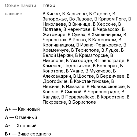
Объем памяти
128Gb
наличие
В Киеве, В Харькове, В Одессе, В
Запорожье, Во Львове, В Кривом Роге, В
Николаеве, В Виннице, В Херсоне, В
Полтаве, В Чернигове, В Черкассах, В
Житомире, В Сумах, В Хмельницком, В
Черновцах, В Ровно, В Каменском, В
Кропивницком, В Ивано-Франковске, В
Кременчуге, В Тернополе, В Луцке, В
Белой Церкви, В Краматорске, В
Никополе, В Ужгороде, В Павлограде, В
Каменец-Подольском, В Броварах, В
Конотопе, В Умане, В Мукачево, В
Александрии, В Шостке, В Бердичеве, В
Дрогобыче, В Константиновке, В
Нежине, В Измаиле, В Новомосковске, В
Ковеле, В Смелой, В Червонограде, В
Калуше, В Первомайске, В Коростене, В
Покровске, В Борисполе
A+
— Как новый
A
— Отменный
A-
— Хороший
B+
— Више среднего