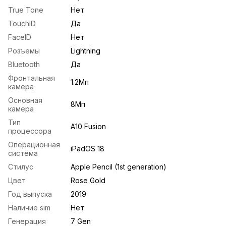
True Tone
Нет
TouchID
Да
FaceID
Нет
Розъемы
Lightning
Bluetooth
Да
Фронтальная
1.2Мп
камера
Основная
8Mп
камера
Тип
A10 Fusion
процессора
Операционная
iPadOS 18
система
Стилус
Apple Pencil (1st generation)
Цвет
Rose Gold
Год выпуска
2019
Наличие sim
Нет
Генерация
7 Gen