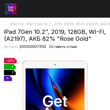
iPad б\у
iPad 7Gen 10.2’’, 2019, 128GB, WI-FI, (A2197), АК
iPad 7Gen 10.2’’, 2019, 128GB, WI-FI,
(A2197), АКБ 82% "Rose Gold"
Артикул:
2000000073132
Оставить отзыв
−20%
3
3
A-