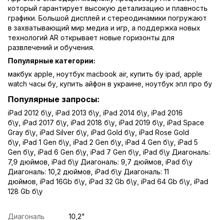
который гарантирует высокую детализацию и плавность
графики. Большой дисплей и стереодинамики погружают
в захватывающий мир медиа и игр, а поддержка новых
технологий AR открывает новые горизонты для
развлечений и обучения.
Популярные категории:
макбук apple
,
ноутбук macbook air
,
купить бу ipad
,
apple
watch часы бу
,
купить айфон в украине
,
ноутбук эпл про бу
Популярные запросы:
iPad 2012 б\у
,
iPad 2013 б\у
,
iPad 2014 б\у
,
iPad 2016
б\у
,
iPad 2017 б\у
,
iPad 2018 б\у
,
iPad 2019 б\у
,
iPad Space
Gray б\у
,
iPad Silver б\у
,
iPad Gold б\у
,
iPad Rose Gold
б\у
,
iPad 1 Gen б\у
,
iPad 2 Gen б\у
,
iPad 4 Gen б\у
,
iPad 5
Gen б\у
,
iPad 6 Gen б\у
,
iPad 7 Gen б\у
,
iPad б\у Диагональ:
7,9 дюймов
,
iPad б\у Диагональ: 9,7 дюймов
,
iPad б\у
Диагональ: 10,2 дюймов
,
iPad б\у Диагональ: 11
дюймов
,
iPad 16Gb б\у
,
iPad 32 Gb б\у
,
iPad 64 Gb б\у
,
iPad
128 Gb б\у
Диагональ
10,2"