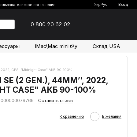
Укр
Рус
Вход
ользовательское соглашение
0 800 20 62 02
ессуары
iMac\Mac mini б\у
Склад USA
, 2022, GPS, "Midnight Case" АКБ 90-100%
SE (2 GEN.), 44MM’’, 2022,
GHT CASE" АКБ 90-100%
 2000000079769
Оставить отзыв
К сравнению
В желания