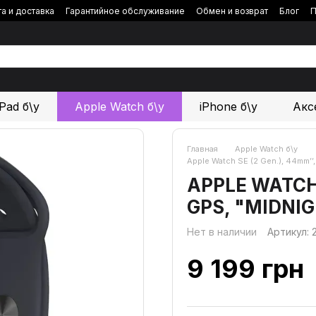
а и доставка
Гарантийное обслуживание
Обмен и возврат
Блог
П
iPad б\у
Apple Watch б\у
iPhone б\у
Акс
Главная
Apple Watch б\у
Apple Watch SE (2 Gen.), 44mm’’
APPLE WATCH 
GPS, "MIDNI
Нет в наличии
Артикул:
9 199 грн