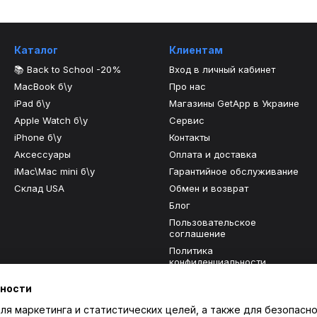
Каталог
Клиентам
📚 Back to School -20%
Вход в личный кабинет
MacBook б\у
Про нас
iPad б\у
Магазины GetApp в Украине
Apple Watch б\у
Сервис
iPhone б\у
Контакты
Аксессуары
Оплата и доставка
iMac\Mac mini б\у
Гарантийное обслуживание
Склад USA
Обмен и возврат
Блог
Пользовательское
соглашение
Политика
конфиденциальности
Отзывы о магазине
ьности
ля маркетинга и статистических целей, а также для безопасно
Мы в соцсетях