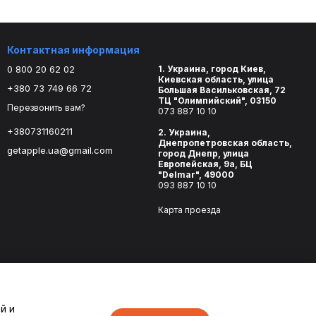
Контактная информация
0 800 20 62 02
1. Украина, город Киев,
Киевская область, улица
+380 73 749 66 72
Большая Васильковская, 72
ТЦ "Олимпийский", 03150
Перезвонить вам?
073 887 10 10
+380731160211
2. Украина,
Днепропетровская область,
getapple.ua@gmail.com
город Днепр, улица
Европейская, 9а, БЦ
"Delmar", 49000
093 887 10 10
Карта проезда
й и