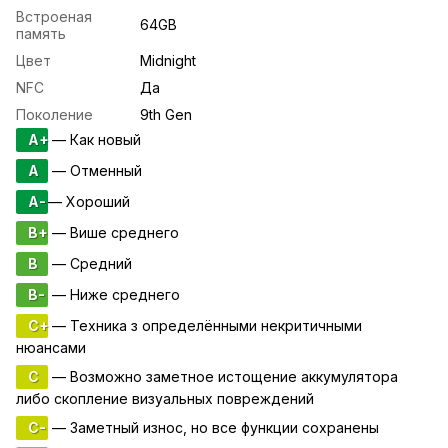
Встроеная
64GB
память
Цвет
Midnight
NFC
Да
Поколение
9th Gen
A+
— Как новый
A
— Отменный
A-
— Хороший
B+
— Више среднего
B
— Средний
B-
— Ниже среднего
C+
— Техника з определёнными некритичными
нюансами
C
— Возможно заметное истощение аккумулятора
либо скопление визуальных повреждений
C-
— Заметный износ, но все функции сохранены