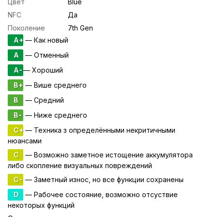
Цвет
Blue
NFC
Да
Поколение
7th Gen
A+
— Как новый
A
— Отменный
A-
— Хороший
B+
— Више среднего
B
— Средний
B-
— Ниже среднего
C+
— Техника з определёнными некритичными
нюансами
C
— Возможно заметное истощение аккумулятора
либо скопление визуальных повреждений
C-
— Заметный износ, но все функции сохранены
D
— Рабочее состояние, возможно отсуствие
некоторых функций