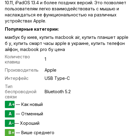
10.11, iPadOS 13.4 и более поздних версий. Это позволяет
пользователям легко взаимодействовать с мышью и
наслаждаться ее функциональностью на различных
устройствах Apple.
Популярные категории:
макбук бу киев
,
купить macbook air
,
купить планшет apple
б у
,
купить смарт часы apple в украине
,
купить телефон
айфон
,
macbook pro бу цена
Количество
1
клавиш
Производитель
Apple
Интерфейс
USB Type-C
Тип
беспроводной
Bluetooth 5.2
связи
A+
— Как новый
A
— Отменный
A-
— Хороший
B+
— Више среднего