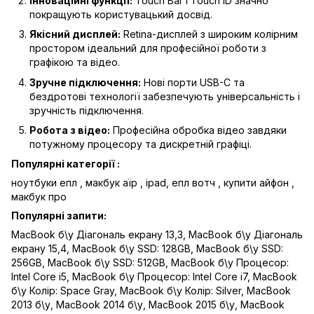
Інноваційні функції:
Touch Bar і Touch ID значно
покращують користувацький досвід.
Якісний дисплей:
Retina-дисплей з широким колірним
простором ідеальний для професійної роботи з
графікою та відео.
Зручне підключення:
Нові порти USB-C та
бездротові технології забезпечують універсальність і
зручність підключення.
Робота з відео:
Професійна обробка відео завдяки
потужному процесору та дискретній графіці.
Популярні категорії :
ноутбуки епл
,
макбук аїр
,
ipad
,
епл вотч
,
купити айфон
,
макбук про
Популярні запити:
MacBook б\у Діагональ екрану 13,3
,
MacBook б\у Діагональ
екрану 15,4
,
MacBook б\у SSD: 128GB
,
MacBook б\у SSD:
256GB
,
MacBook б\у SSD: 512GB
,
MacBook б\у Процесор:
Intel Core i5
,
MacBook б\у Процесор: Intel Core i7
,
MacBook
б\у Колір: Space Gray
,
MacBook б\у Колір: Silver
,
MacBook
2013 б\у
,
MacBook 2014 б\у
,
MacBook 2015 б\у
,
MacBook