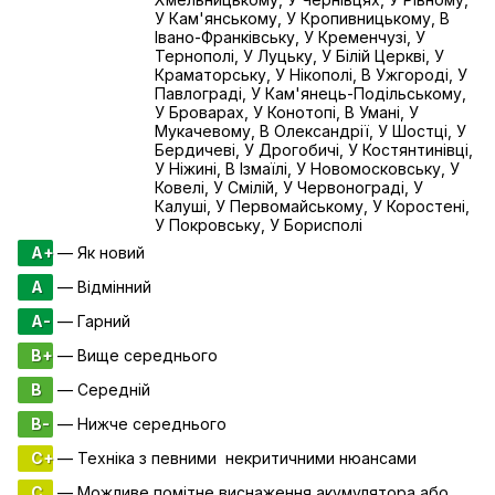
У Кам'янському, У Кропивницькому, В
Івано-Франківську, У Кременчузі, У
Тернополі, У Луцьку, У Білій Церкві, У
Краматорську, У Нікополі, В Ужгороді, У
Павлограді, У Кам'янець-Подільському,
У Броварах, У Конотопі, В Умані, У
Мукачевому, В Олександрії, У Шостці, У
Бердичеві, У Дрогобичі, У Костянтинівці,
У Ніжині, В Ізмаїлі, У Новомосковську, У
Ковелі, У Смілій, У Червонограді, У
Калуші, У Первомайському, У Коростені,
У Покровську, У Борисполі
A+
— Як новий
A
— Відмінний
A-
— Гарний
B+
— Вище середнього
B
— Середній
B-
— Нижче середнього
C+
— Техніка з певними некритичними нюансами
C
— Можливе помітне виснаження акумулятора або