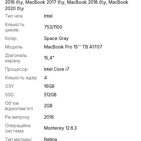
2016 б\у
,
MacBook 2017 б\у
,
MacBook 2018 б\у
,
MacBook
2020 б\у
Тип чіпа
Intel
Кількість
753/1100
циклів
Колір
Space Gray
Модель
MacBook Pro 15'' TB A1707
Діагональ
15,4"
екрану
Процесор
Intel Core i7
Кількість ядер
4
ОЗУ
16GB
SSD
512GB
Об'єм
2GB
відеопам'яті
Рік випуску
2016
Операційна
Monterey 12.6.3
система
Тип матриці
Retina