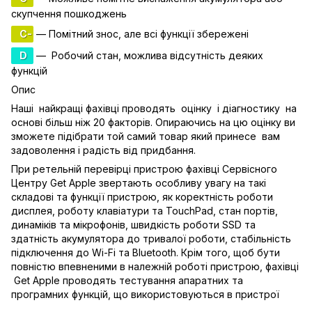
скупчення пошкоджень
C-
— Помітний знос, але всі функції збережені
D
— Робочий стан, можлива відсутність деяких
функцій
Опис
Наші найкращі фахівці проводять оцінку і діагностику на
основі більш ніж 20 факторів. Опираючись на цю оцінку ви
зможете підібрати той самий товар який принесе вам
задоволення і радість від придбання.
При ретельній перевірці пристрою фахівці Сервісного
Центру Get Apple звертають особливу увагу на такі
складові та функції пристрою, як коректність роботи
дисплея, роботу клавіатури та TouchPad, стан портів,
динаміків та мікрофонів, швидкість роботи SSD та
здатність акумулятора до тривалої роботи, стабільність
підключення до Wi-Fi та Bluetooth. Крім того, щоб бути
повністю впевненими в належній роботі пристрою, фахівці
Get Apple проводять тестування апаратних та
програмних функцій, що використовуються в пристрої