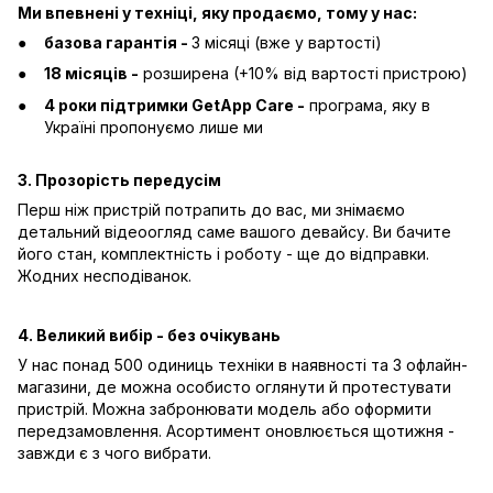
Ми впевнені у техніці, яку продаємо, тому у нас:
базова гарантія -
3 місяці (вже у вартості)
18 місяців -
розширена (+10% від вартості пристрою)
4 роки підтримки GetApp Care -
програма, яку в
Україні пропонуємо лише ми
3. Прозорість передусім
Перш ніж пристрій потрапить до вас, ми знімаємо
детальний відеоогляд саме вашого девайсу. Ви бачите
його стан, комплектність і роботу - ще до відправки.
Жодних несподіванок.
4. Великий вибір - без очікувань
У нас понад 500 одиниць техніки в наявності та 3 офлайн-
магазини, де можна особисто оглянути й протестувати
пристрій. Можна забронювати модель або оформити
передзамовлення. Асортимент оновлюється щотижня -
завжди є з чого вибрати.