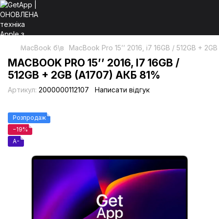
MacBook б\в
MacBook Pro 15’’ 2016, i7 16GB / 512GB + 2G
MACBOOK PRO 15’’ 2016, I7 16GB /
512GB + 2GB (A1707) АКБ 81%
Артикул:
2000000112107
Написати відгук
Розпродаж
−19%
A-