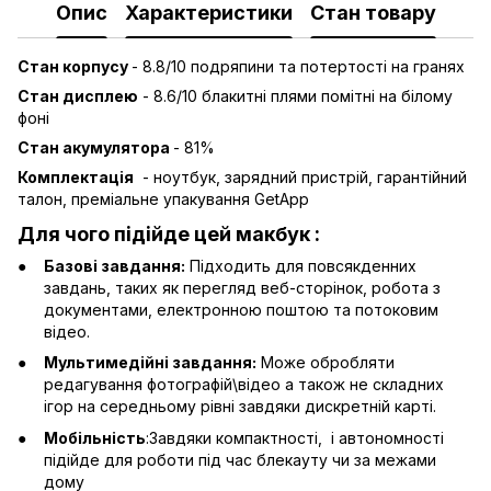
Опис
Характеристики
Стан товару
Стан корпусу
- 8.8/10 подряпини та потертості на гранях
Стан дисплею
- 8.6/10 блакитні плями помітні на білому
фоні
Стан акумулятора
- 81%
Комплектація
- ноутбук, зарядний пристрій, гарантійний
талон, преміальне упакування GetApp
Для чого підійде цей макбук :
Базові завдання:
Підходить для повсякденних
завдань, таких як перегляд веб-сторінок, робота з
документами, електронною поштою та потоковим
відео.
Мультимедійні завдання:
Може обробляти
редагування фотографій\відео а також не складних
ігор на середньому рівні завдяки дискретній карті.
Мобільність
:Завдяки компактності, і автономності
підійде для роботи під час блекауту чи за межами
дому