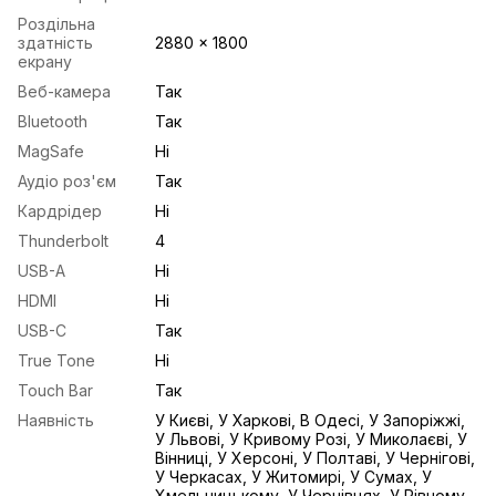
Роздільна
здатність
2880 x 1800
екрану
Веб-камера
Так
Bluetooth
Так
MagSafe
Ні
Аудіо роз'єм
Так
Кардрідер
Ні
Thunderbolt
4
USB-A
Ні
HDMI
Ні
USB-С
Так
True Tone
Ні
Touch Bar
Так
Наявність
У Києві, У Харкові, В Одесі, У Запоріжжі,
У Львові, У Кривому Розі, У Миколаєві, У
Вінниці, У Херсоні, У Полтаві, У Чернігові,
У Черкасах, У Житомирі, У Сумах, У
Хмельницькому, У Чернівцях, У Рівному,