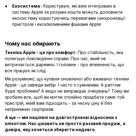
Екосистема :
Користувачі, які вже інтегровані в
систему Apple за розумні кошти можуть доповнити
екосистему користуючись перевагами синхронізації
пристроїв і ексклюзивними фішками Apple
Чому нас обирають
Техніка Apple - це про комфорт.
Про стабільність, яка
полегшує повсякденні справи. Про час, який не
витрачається даремно. І головне - про впевненість, що
все працює як слід.
Ми розуміємо, що купівля оновленої або вживаної техніки
Apple - це завжди вибір. І часто з сумнівами. А раптом
буде проблема? А якщо не виправдає очікувань? Тому ми
зробили все, щоб ви могли спокійно придбати саме той
пристрій, який вам підходить - за чесну ціну й без
неприємних сюрпризів.
А ще — ми націлені на довгострокові відносини з
клієнтом. Нас цікавить не просто разовий продаж, а
довіра, яку хочеться зберегти надовго.