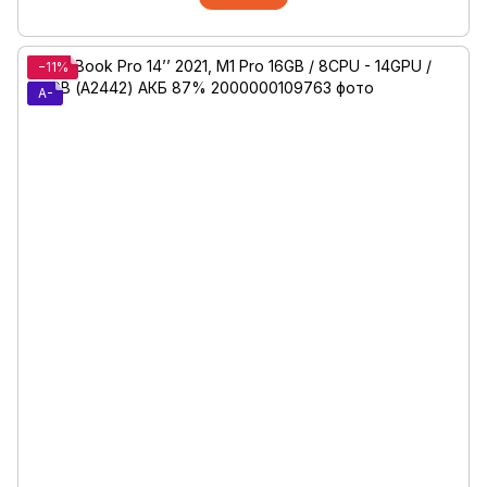
−11%
A-