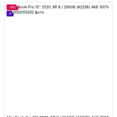
−8%
A