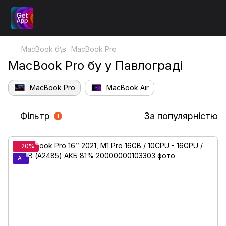
MacBook б\в
MacBook Pro
MacBook Pro бу у Павлограді
MacBook Pro
MacBook Air
Фільтр
За популярністю
1
−20%
A-