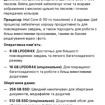
пікселів. Retina дисплей забезпечує чітке та яскраве
зображення з високою щільністю пікселів і точною
передачею кольорів.
Процесор:
Intel Core i5 (10-го покоління) з 4 ядрами. Цей
процесор забезпечує хорошу продуктивність для
повсякденних завдань, а також підходить для роботи з
більш вимогливими програмами, такими як базове
редагування відео і фото.
Оперативна пам'ять:
8 GB LPDDR4X
: Достатньо для більшості
повсякденних завдань та легкого багатозадачного
режиму.
16 GB LPDDR4X (опціонально):
Для покращеної
багатозадачності та роботи з більш вимогливими
додатками.
Зберігання даних:
256 GB SSD:
Швидкий накопичувач для зберігання
документів, медіафайлів та додатків.
512 GB SSD (опціонально):
Додатковий обсяг для