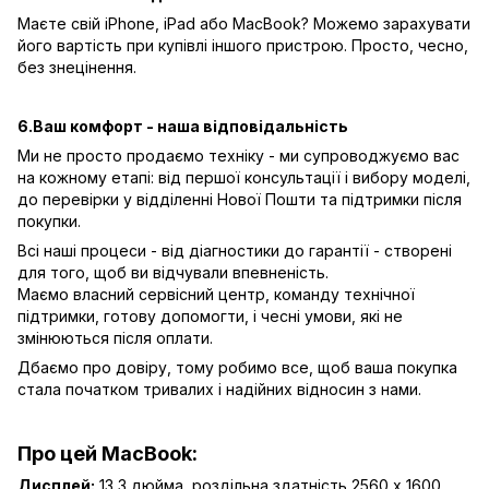
Маєте свій iPhone, iPad або MacBook? Можемо зарахувати
його вартість при купівлі іншого пристрою. Просто, чесно,
без знецінення.
6.Ваш комфорт - наша відповідальність
Ми не просто продаємо техніку - ми супроводжуємо вас
на кожному етапі: від першої консультації і вибору моделі,
до перевірки у відділенні Нової Пошти та підтримки після
покупки.
Всі наші процеси - від діагностики до гарантії - створені
для того, щоб ви відчували впевненість.
Маємо власний сервісний центр, команду технічної
підтримки, готову допомогти, і чесні умови, які не
змінюються після оплати.
Дбаємо про довіру, тому робимо все, щоб ваша покупка
стала початком тривалих і надійних відносин з нами.
Про цей MacBook:
Дисплей:
13,3 дюйма, роздільна здатність 2560 x 1600