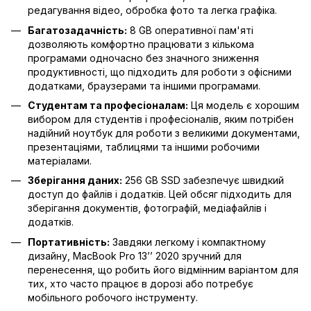
редагування відео, обробка фото та легка графіка.
Багатозадачність:
8 GB оперативної пам'яті
дозволяють комфортно працювати з кількома
програмами одночасно без значного зниження
продуктивності, що підходить для роботи з офісними
додатками, браузерами та іншими програмами.
Студентам та професіоналам:
Ця модель є хорошим
вибором для студентів і професіоналів, яким потрібен
надійний ноутбук для роботи з великими документами,
презентаціями, таблицями та іншими робочими
матеріалами.
Зберігання даних:
256 GB SSD забезпечує швидкий
доступ до файлів і додатків. Цей обсяг підходить для
зберігання документів, фотографій, медіафайлів і
додатків.
Портативність:
Завдяки легкому і компактному
дизайну, MacBook Pro 13’’ 2020 зручний для
перенесення, що робить його відмінним варіантом для
тих, хто часто працює в дорозі або потребує
мобільного робочого інструменту.