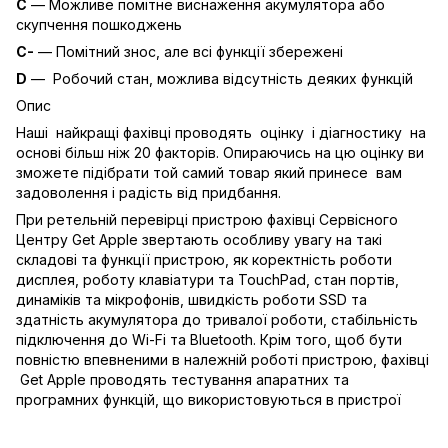
C
— Можливе помітне виснаження акумулятора або
скупчення пошкоджень
C-
— Помітний знос, але всі функції збережені
D
— Робочий стан, можлива відсутність деяких функцій
Опис
Наші найкращі фахівці проводять оцінку і діагностику на
основі більш ніж 20 факторів. Опираючись на цю оцінку ви
зможете підібрати той самий товар який принесе вам
задоволення і радість від придбання.
При ретельній перевірці пристрою фахівці Сервісного
Центру Get Apple звертають особливу увагу на такі
складові та функції пристрою, як коректність роботи
дисплея, роботу клавіатури та TouchPad, стан портів,
динаміків та мікрофонів, швидкість роботи SSD та
здатність акумулятора до тривалої роботи, стабільність
підключення до Wi-Fi та Bluetooth. Крім того, щоб бути
повністю впевненими в належній роботі пристрою, фахівці
Get Apple проводять тестування апаратних та
програмних функцій, що використовуються в пристрої