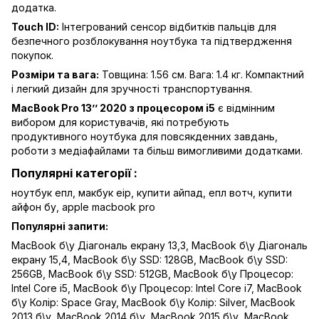
додатка.
Touch ID:
Інтегрований сенсор відбитків пальців для
безпечного розблокування ноутбука та підтвердження
покупок.
Розміри та вага:
Товщина: 1.56 см. Вага: 1.4 кг. Компактний
і легкий дизайн для зручності транспортування.
MacBook Pro 13’’ 2020 з процесором i5
є відмінним
вибором для користувачів, які потребують
продуктивного ноутбука для повсякденних завдань,
роботи з медіафайлами та більш вимогливими додатками.
Популярні категорії :
ноутбук епл,
макбук еір,
купити айпад,
епл вотч,
купити
айфон бу,
apple macbook pro
Популярні запити:
MacBook б\у Діагональ екрану 13,3
,
MacBook б\у Діагональ
екрану 15,4
,
MacBook б\у SSD: 128GB
,
MacBook б\у SSD:
256GB
,
MacBook б\у SSD: 512GB
,
MacBook б\у Процесор:
Intel Core i5
,
MacBook б\у Процесор: Intel Core i7
,
MacBook
б\у Колір: Space Gray
,
MacBook б\у Колір: Silver
,
MacBook
2013 б\у
,
MacBook 2014 б\у
,
MacBook 2015 б\у
,
MacBook