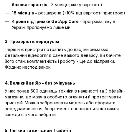
базова гарантія -
3 місяці (вже у вартості)
18 місяців -
розширена (+10% від вартості пристрою)
4 роки підтримки GetApp Care -
програма, яку в
Україні пропонуємо лише ми
3. Прозорість передусім
Перш ніж пристрій потрапить до вас, ми знімаємо
детальний відеоогляд саме вашого девайсу. Ви бачите
його стан, комплектність і роботу - ще до відправки.
Жодних несподіванок.
4. Великий вибір - без очікувань
У нас понад 500 одиниць техніки в наявності та 3 офлайн-
магазини, де можна особисто оглянути й протестувати
пристрій. Можна забронювати модель або оформити
передзамовлення. Асортимент оновлюється щотижня -
завжди є з чого вибрати.
5. Легкий та вигідний Trade-in