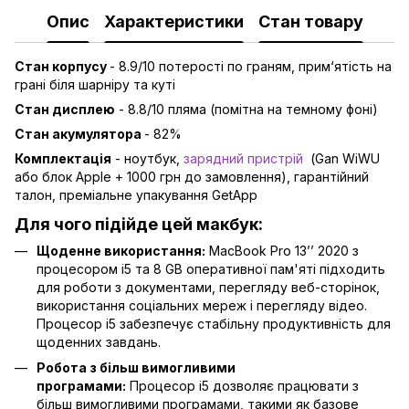
Опис
Характеристики
Стан товару
Стан корпусу
- 8.9/10 потерості по граням, прим‘ятість на
грані біля шарніру та куті
Стан дисплею
- 8.8/10 пляма (помітна на темному фоні)
Стан акумулятора
- 82%
Комплектація
- ноутбук,
зарядний пристрій
(Gan WiWU
або блок Apple + 1000 грн до замовлення), гарантійний
талон, преміальне упакування GetApp
Для чого підійде цей макбук:
Щоденне використання:
MacBook Pro 13’’ 2020 з
процесором i5 та 8 GB оперативної пам'яті підходить
для роботи з документами, перегляду веб-сторінок,
використання соціальних мереж і перегляду відео.
Процесор i5 забезпечує стабільну продуктивність для
щоденних завдань.
Робота з більш вимогливими
програмами:
Процесор i5 дозволяє працювати з
більш вимогливими програмами, такими як базове