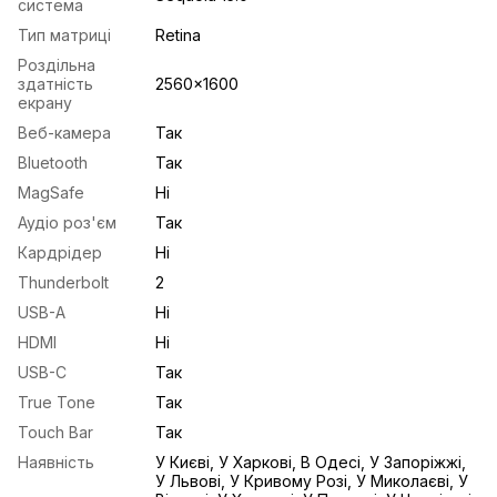
система
Тип матриці
Retina
Роздільна
здатність
2560x1600
екрану
Веб-камера
Так
Bluetooth
Так
MagSafe
Ні
Аудіо роз'єм
Так
Кардрідер
Ні
Thunderbolt
2
USB-A
Ні
HDMI
Ні
USB-С
Так
True Tone
Так
Touch Bar
Так
Наявність
У Києві, У Харкові, В Одесі, У Запоріжжі,
У Львові, У Кривому Розі, У Миколаєві, У