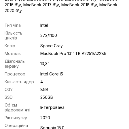
2016 б\у
,
MacBook 2017 б\у
,
MacBook 2018 б\у
,
MacBook
2020 б\у
Тип чіпа
Intel
Кількість
372/1100
циклів
Колір
Space Gray
Модель
MacBook Pro 13'' TB A2251/A2289
Діагональ
13,3"
екрану
Процесор
Intel Core i5
Кількість ядер
4
ОЗУ
8GB
SSD
256GB
Об'єм
Інтегрована
відеопам'яті
Рік випуску
2020
Операційна
Sequoia 15.0