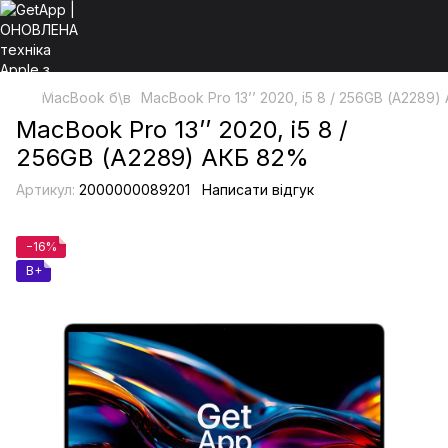
MacBook б\в
MacBook Pro 13’’ 2020, i5 8 / 256GB (А2289
MacBook Pro 13’’ 2020, i5 8 /
256GB (А2289) АКБ 82%
Артикул:
2000000089201
Написати відгук
−16%
B+