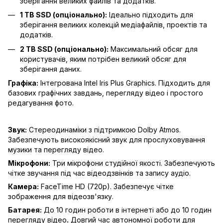
зберігання великих файлів та додатків.
1 TB SSD (опціонально):
Ідеально підходить для
зберігання великих колекцій медіафайлів, проектів та
додатків.
2 TB SSD (опціонально):
Максимальний обсяг для
користувачів, яким потрібен великий обсяг для
зберігання даних.
Графіка:
Інтегрована Intel Iris Plus Graphics. Підходить для
базових графічних завдань, перегляду відео і простого
редагування фото.
Звук:
Стереодинаміки з підтримкою Dolby Atmos.
Забезпечують високоякісний звук для прослуховування
музики та перегляду відео.
Мікрофони:
Три мікрофони студійної якості. Забезпечують
чітке звучання під час відеодзвінків та запису аудіо.
Камера:
FaceTime HD (720p). Забезпечує чітке
зображення для відеозв'язку.
Батарея:
До 10 годин роботи в інтернеті або до 10 годин
перегляду відео
.
Довгий час автономної роботи для