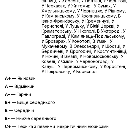
Вінниці, У Херсоні, У Полтаві, У Чернігові,
У Черкасах, У Житомирі, У Сумах, У
Хмельницькому, У Чернівцях, У Рівному,
У Кам'янському, У Кропивницькому, В
Івано-Франківську, У Кременчузі, У
Тернополі, У Луцьку, У Білій Церкві, У
Краматорську, У Нікополі, В Ужгороді, У
Павлограді, У Кам'янець-Подільському,
У Броварах, У Конотопі, В Умані, У
Мукачевому, В Олександрії, У Шостці, У
Бердичеві, У Дрогобичі, У Костянтинівці,
У Ніжині, В Ізмаїлі, У Новомосковську, У
Ковелі, У Смілій, У Червонограді, У
Калуші, У Первомайському, У Коростені,
У Покровську, У Борисполі
A+
— Як новий
A
— Відмінний
A-
— Гарний
B+
— Вище середнього
B
— Середній
B-
— Нижче середнього
C+
— Техніка з певними некритичними нюансами