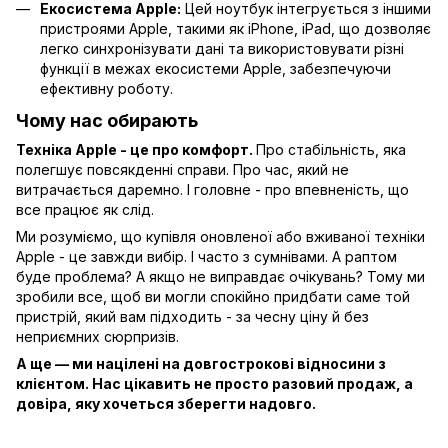
Екосистема Apple:
Цей ноутбук інтегрується з іншими
пристроями Apple, такими як iPhone, iPad, що дозволяє
легко синхронізувати дані та використовувати різні
функції в межах екосистеми Apple, забезпечуючи
ефективну роботу.
Чому нас обирають
Техніка Apple - це про комфорт.
Про стабільність, яка
полегшує повсякденні справи. Про час, який не
витрачається даремно. І головне - про впевненість, що
все працює як слід.
Ми розуміємо, що купівля оновленої або вживаної техніки
Apple - це завжди вибір. І часто з сумнівами. А раптом
буде проблема? А якщо не виправдає очікувань? Тому ми
зробили все, щоб ви могли спокійно придбати саме той
пристрій, який вам підходить - за чесну ціну й без
неприємних сюрпризів.
А ще — ми націлені на довгострокові відносини з
клієнтом. Нас цікавить не просто разовий продаж, а
довіра, яку хочеться зберегти надовго.