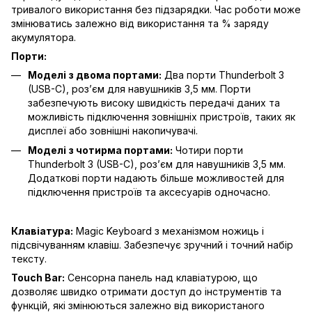
тривалого використання без підзарядки. Час роботи може
змінюватись залежно від використання та % заряду
акумулятора.
Порти:
Моделі з двома портами:
Два порти Thunderbolt 3
(USB-C), роз’єм для навушників 3,5 мм. Порти
забезпечують високу швидкість передачі даних та
можливість підключення зовнішніх пристроїв, таких як
дисплеї або зовнішні накопичувачі.
Моделі з чотирма портами:
Чотири порти
Thunderbolt 3 (USB-C), роз’єм для навушників 3,5 мм.
Додаткові порти надають більше можливостей для
підключення пристроїв та аксесуарів одночасно.
Клавіатура:
Magic Keyboard з механізмом ножиць і
підсвічуванням клавіш. Забезпечує зручний і точний набір
тексту.
Touch Bar:
Сенсорна панель над клавіатурою, що
дозволяє швидко отримати доступ до інструментів та
функцій, які змінюються залежно від використаного