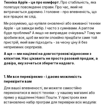
Техніка Apple - це про комфорт.
Про стабільність, яка
полегшує повсякденні справи. Про час, який не
витрачається даремно. І головне - про впевненість, що
все працює як слід.
Ми розуміємо, що купівля оновленої або вживаної техніки
Apple - це завжди вибір. І часто з сумнівами. А раптом
буде проблема? А якщо не виправдає очікувань? Тому ми
зробили все, щоб ви могли спокійно придбати саме той
пристрій, який вам підходить - за чесну ціну й без
неприємних сюрпризів.
А ще — ми націлені на довгострокові відносини з
клієнтом. Нас цікавить не просто разовий продаж, а
довіра, яку хочеться зберегти надовго.
1. Ми все перевіряємо - і даємо можливість
перевірити вам
Для вашої впевненості, ви можете самостійно
переконатися в якості техніки - у нашому магазині або
прямо у відділенні Нової Пошти. У пристроях вже
встановлено набір програм для перевірки всіх модулів: