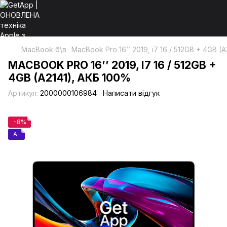
MacBook б\в
MacBook Pro 16’’ 2019, i7 16 / 512GB + 4GB (
MACBOOK PRO 16’’ 2019, I7 16 / 512GB +
4GB (A2141), АКБ 100%
Артикул:
2000000106984
Написати відгук
−8%
A-