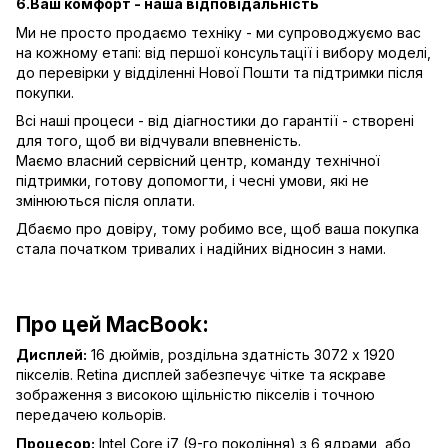
6.Ваш комфорт - наша відповідальність
Ми не просто продаємо техніку - ми супроводжуємо вас
на кожному етапі: від першої консультації і вибору моделі,
до перевірки у відділенні Нової Пошти та підтримки після
покупки.
Всі наші процеси - від діагностики до гарантії - створені
для того, щоб ви відчували впевненість.
Маємо власний сервісний центр, команду технічної
підтримки, готову допомогти, і чесні умови, які не
змінюються після оплати.
Дбаємо про довіру, тому робимо все, щоб ваша покупка
стала початком тривалих і надійних відносин з нами.
Про цей MacBook:
Дисплей:
16 дюймів, роздільна здатність 3072 x 1920
пікселів. Retina дисплей забезпечує чітке та яскраве
зображення з високою щільністю пікселів і точною
передачею кольорів.
Процесор:
Intel Core i7 (9-го покоління) з 6 ядрами, або