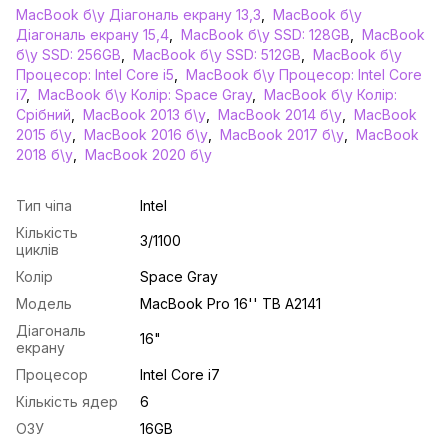
MacBook б\у Діагональ екрану 13,3
,
MacBook б\у
Діагональ екрану 15,4
,
MacBook б\у SSD: 128GB
,
MacBook
б\у SSD: 256GB
,
MacBook б\у SSD: 512GB
,
MacBook б\у
Процесор: Intel Core i5
,
MacBook б\у Процесор: Intel Core
i7
,
MacBook б\у Колір: Space Gray
,
MacBook б\у Колір:
Срібний
,
MacBook 2013 б\у
,
MacBook 2014 б\у
,
MacBook
2015 б\у
,
MacBook 2016 б\у
,
MacBook 2017 б\у
,
MacBook
2018 б\у
,
MacBook 2020 б\у
Тип чіпа
Intel
Кількість
3/1100
циклів
Колір
Space Gray
Модель
MacBook Pro 16'' TB A2141
Діагональ
16"
екрану
Процесор
Intel Core i7
Кількість ядер
6
ОЗУ
16GB