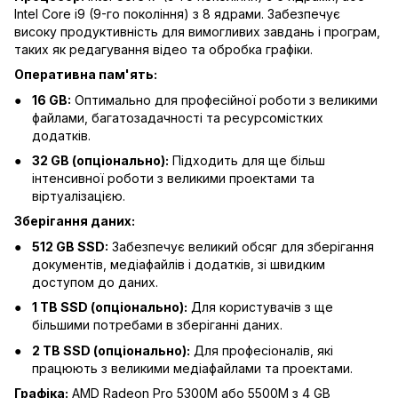
Intel Core i9 (9-го покоління) з 8 ядрами. Забезпечує
високу продуктивність для вимогливих завдань і програм,
таких як редагування відео та обробка графіки.
Оперативна пам'ять:
16 GB:
Оптимально для професійної роботи з великими
файлами, багатозадачності та ресурсомістких
додатків.
32 GB (опціонально):
Підходить для ще більш
інтенсивної роботи з великими проектами та
віртуалізацією.
Зберігання даних:
512 GB SSD:
Забезпечує великий обсяг для зберігання
документів, медіафайлів і додатків, зі швидким
доступом до даних.
1 TB SSD (опціонально):
Для користувачів з ще
більшими потребами в зберіганні даних.
2 TB SSD (опціонально):
Для професіоналів, які
працюють з великими медіафайлами та проектами.
Графіка:
AMD Radeon Pro 5300M або 5500M з 4 GB