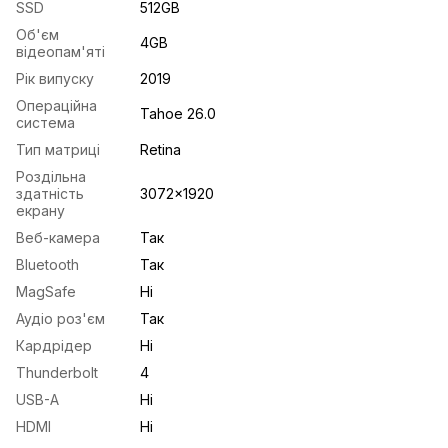
SSD
512GB
Об'єм
4GB
відеопам'яті
Рік випуску
2019
Операційна
Tahoe 26.0
система
Тип матриці
Retina
Роздільна
здатність
3072×1920
екрану
Веб-камера
Так
Bluetooth
Так
MagSafe
Ні
Аудіо роз'єм
Так
Кардрідер
Ні
Thunderbolt
4
USB-A
Ні
HDMI
Ні