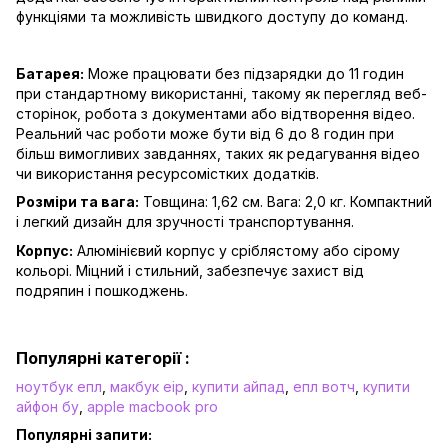
функціями та можливість швидкого доступу до команд.
Батарея:
Може працювати без підзарядки до 11 годин
при стандартному використанні, такому як перегляд веб-
сторінок, робота з документами або відтворення відео.
Реальний час роботи може бути від 6 до 8 годин при
більш вимогливих завданнях, таких як редагування відео
чи використання ресурсомістких додатків.
Розміри та вага:
Товщина: 1,62 см. Вага: 2,0 кг. Компактний
і легкий дизайн для зручності транспортування.
Корпус:
Алюмінієвий корпус у сріблястому або сірому
кольорі. Міцний і стильний, забезпечує захист від
подряпин і пошкоджень.
Популярні категорії :
ноутбук епл
,
макбук еір
,
купити айпад
,
епл вотч
,
купити
айфон бу
,
apple macbook pro
Популярні запити: