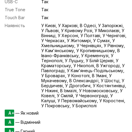
USB-С
Так
True Tone
Так
Touch Bar
Так
Наявність
У Києві, У Харкові, В Одесі, У Запоріжжі,
У Львові, У Кривому Розі, У Миколаєві, У
Вінниці, У Херсоні, У Полтаві, У Чернігові,
У Черкасах, У Житомирі, У Сумах, У
Хмельницькому, У Чернівцях, У Рівному,
У Кам'янському, У Кропивницькому, В
Івано-Франківську, У Кременчузі, У
Тернополі, У Луцьку, У Білій Церкві, У
Краматорську, У Нікополі, В Ужгороді, У
Павлограді, У Кам'янець-Подільському,
У Броварах, У Конотопі, В Умані, У
Мукачевому, В Олександрії, У Шостці, У
Бердичеві, У Дрогобичі, У Костянтинівці,
У Ніжині, В Ізмаїлі, У Новомосковську, У
Ковелі, У Смілій, У Червонограді, У
Калуші, У Первомайському, У Коростені,
У Покровську, У Борисполі
A+
— Як новий
A
— Відмінний
A-
— Гарний