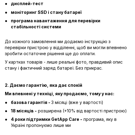
дисплей-тест
моніторинг SSD і стану батареї
програма навантаження для перевірки
стабільності системи
До кожного замовлення ми додаємо інструкцію з
перевірки пристрою у відділенні, щоб ви могли впевнено
зробити остаточне рішення ще до оплати.
У картках товарів - лише реальні фото, правдивий опис
стану і фактичний заряд батареї. Без прикрас.
2. Даємо гарантію, яка дає спокій
Ми впевнені у техніці, яку продаємо, тому у нас:
базова гарантія -
3 місяці (вже у вартості)
18 місяців -
розширена (+10% від вартості пристрою)
4 роки підтримки GetApp Care -
програма, яку в
Україні пропонуємо лише ми