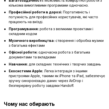
Багатозадачності:
Можливість комфортної роботи з
кількома вимогливими програмами одночасно.
Професійної роботи в дорозі:
Портативність і
потужність для професійних користувачів, які часто
працюють на виїзді.
Програмування:
робота з великими проектами і
складним кодом
Музичного виробництва:
створення і обробка музики
з багатьма ефектами
Офісної роботи:
одночасна робота з багатьма
документами та вкладками
Навчання:
для складних технічних і творчих завдань
Екосистеми Apple:
Легка інтеграція з іншими
пристроями Apple, такими як iPhone та iPad, забезпечує
зручну синхронізацію даних через AirDrop і
безперервну роботу завдяки Handoff.
Чому нас обирають