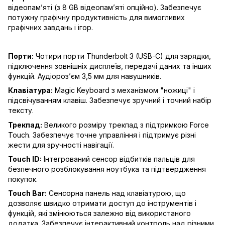
відеопам’яті (з 8 GB відеопам’яті опційно). Забезпечує
потужну графічну продуктивність для вимогливих
графічних завдань і ігор.
Порти:
Чотири порти Thunderbolt 3 (USB-C) для зарядки,
підключення зовнішніх дисплеїв, передачі даних та інших
функцій. Аудіороз’єм 3,5 мм для навушників.
Клавіатура:
Magic Keyboard з механізмом "ножиці" і
підсвічуванням клавіш. Забезпечує зручний і точний набір
тексту.
Трекпад:
Великого розміру трекпад з підтримкою Force
Touch. Забезпечує точне управління і підтримує різні
жести для зручності навігації.
Touch ID:
Інтегрований сенсор відбитків пальців для
безпечного розблокування ноутбука та підтвердження
покупок.
Touch Bar:
Сенсорна панель над клавіатурою, що
дозволяє швидко отримати доступ до інструментів і
функцій, які змінюються залежно від використаного
додатка. Забезпечує інтерактивний контроль над різними