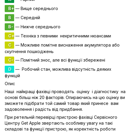
B+
— Вище середнього
B
— Середній
B-
— Нижче середнього
C+
— Техніка з певними некритичними нюансами
C
— Можливе помітне виснаження акумулятора або
скупчення пошкоджень
C-
— Помітний знос, але всі функції збережені
D
— Робочий стан, можлива відсутність деяких
функцій
Опис
Наші найкращі фахівці проводять оцінку і діагностику на
основі більш ніж 20 факторів. Опираючись на цю оцінку ви
зможете підібрати той самий товар який принесе вам
задоволення і радість від придбання.
При ретельній перевірці пристрою фахівці Сервісного
Центру Get Apple звертають особливу увагу на такі
складові та функції пристрою, як коректність роботи