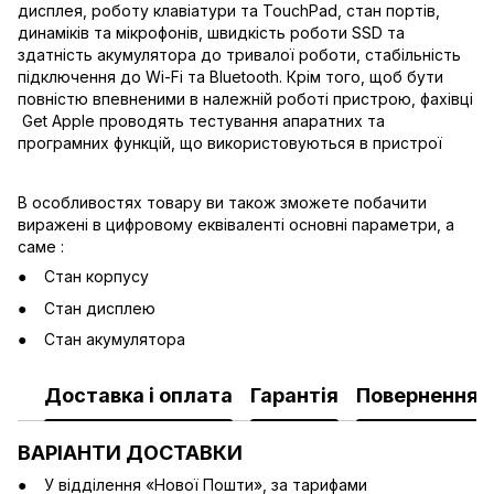
дисплея, роботу клавіатури та TouchPad, стан портів,
динаміків та мікрофонів, швидкість роботи SSD та
здатність акумулятора до тривалої роботи, стабільність
підключення до Wi-Fi та Bluetooth. Крім того, щоб бути
повністю впевненими в належній роботі пристрою, фахівці
Get Apple проводять тестування апаратних та
програмних функцій, що використовуються в пристрої
В особливостях товару ви також зможете побачити
виражені в цифровому еквіваленті основні параметри, а
саме :
Стан корпусу
Стан дисплею
Стан акумулятора
Доставка і оплата
Гарантія
Повернення
ВАРІАНТИ ДОСТАВКИ
У відділення «Нової Пошти», за тарифами