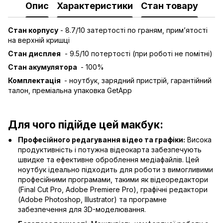
Опис
Характеристики
Стан товару
Стан корпусу
- 8.7
/10 затертості по граням, примʼятості
на верхній кришці
Стан дисплея
-
9.5/10 потертості (при роботі не помітні)
Стан акумулятора
-
100
%
Комплектація
- ноутбук, зарядний пристрій, гарантійний
талон, преміальна упаковка GetApp
Для чого підійде цей макбук:
Професійного редагування відео та графіки:
Висока
продуктивність і потужна відеокарта забезпечують
швидке та ефективне оброблення медіафайлів. Цей
ноутбук ідеально підходить для роботи з вимогливими
професійними програмами, такими як відеоредактори
(Final Cut Pro, Adobe Premiere Pro), графічні редактори
(Adobe Photoshop, Illustrator) та програмне
забезпечення для 3D-моделювання.