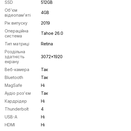
SSD
512GB
Об'єм
4GB
відеопам'яті
Рік випуску
2019
Операційна
Tahoe 26.0
система
Тип матриці
Retina
Роздільна
здатність
3072×1920
екрану
Веб-камера
Так
Bluetooth
Так
MagSafe
Ні
Аудіо роз'єм
Так
Кардрідер
Ні
Thunderbolt
4
USB-A
Ні
HDMI
Ні