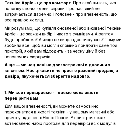
Техніка Apple - це про комфорт.
Про стабільність, яка
полегшує повсякденні справи. Про час, який не
витрачається даремно. І головне - про впевненість, що
все працює як слід.
Ми розуміємо, що купівля оновленої або вживаної техніки
Apple - це завжди вибір. І часто з сумнівами. А раптом
буде проблема? А якщо не виправдає очікувань? Тому ми
зробили все, щоб ви могли спокійно придбати саме той
пристрій, який вам підходить - за чесну ціну й без
неприємних сюрпризів.
А ще — ми націлені на довгострокові відносини з
клієнтом. Нас цікавить не просто разовий продаж, а
довіра, яку хочеться зберегти надовго.
1. Ми все перевіряємо - і даємо можливість
перевірити вам
Для вашої впевненості, ви можете самостійно
переконатися в якості техніки - у нашому магазині або
прямо у відділенні Нової Пошти. У пристроях вже
встановлено набір програм для перевірки всіх модулів: