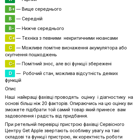
B+
— Вище середнього
B
— Середній
B-
— Нижче середнього
C+
— Техніка з певними некритичними нюансами
C
— Можливе помітне виснаження акумулятора або
скупчення пошкоджень
C-
— Помітний знос, але всі функції збережені
D
— Робочий стан, можлива відсутність деяких
функцій
Опис
Наші найкращі фахівці проводять оцінку і діагностику на
основі більш ніж 20 факторів. Опираючись на цю оцінку ви
зможете підібрати той самий товар який принесе вам
задоволення і радість від придбання.
При ретельній перевірці пристрою фахівці Сервісного
Центру Get Apple звертають особливу увагу на такі
складові та функції пристрою, як коректність роботи