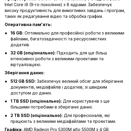
Intel Core i9 (9-го покоління) з 8 ядрами. Забезпечує
високу продуктивність для вимогливих завдань і програм,
таких як редагування відео та обробка графіки.
Оперативна пам'ять:
16 GB:
Оптимально для професійної роботи з великими
файлами, багатозадачності та ресурсомістких
додатків.
32 GB (опціонально):
Підходить для ще більш
інтенсивної роботи з великими проектами та
віртуалізацією.
Зберігання даних:
512 GB SSD:
Забезпечує великий обсяг для зберігання
документів, медіафайлів і додатків, зі швидким
доступом до даних.
1 TB SSD (опціонально):
Для користувачів з ще
більшими потребами в зберіганні даних.
2 TB SSD (опціонально):
Для професіоналів, які
працюють з великими медіафайлами та проектами.
Графіка:
AMD Radeon Pro 5300M або 5500M з 4 GB