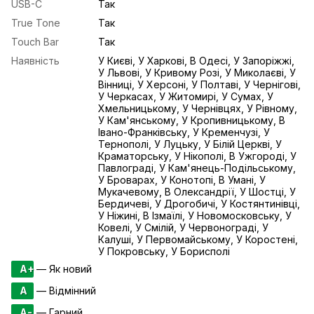
USB-С
Так
True Tone
Так
Touch Bar
Так
Наявність
У Києві, У Харкові, В Одесі, У Запоріжжі,
У Львові, У Кривому Розі, У Миколаєві, У
Вінниці, У Херсоні, У Полтаві, У Чернігові,
У Черкасах, У Житомирі, У Сумах, У
Хмельницькому, У Чернівцях, У Рівному,
У Кам'янському, У Кропивницькому, В
Івано-Франківську, У Кременчузі, У
Тернополі, У Луцьку, У Білій Церкві, У
Краматорську, У Нікополі, В Ужгороді, У
Павлограді, У Кам'янець-Подільському,
У Броварах, У Конотопі, В Умані, У
Мукачевому, В Олександрії, У Шостці, У
Бердичеві, У Дрогобичі, У Костянтинівці,
У Ніжині, В Ізмаїлі, У Новомосковську, У
Ковелі, У Смілій, У Червонограді, У
Калуші, У Первомайському, У Коростені,
У Покровську, У Борисполі
A+
— Як новий
A
— Відмінний
A-
— Гарний