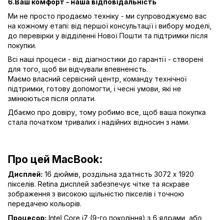
6.Ваш комфорт - наша відповідальність
Ми не просто продаємо техніку - ми супроводжуємо вас
на кожному етапі: від першої консультації і вибору моделі,
до перевірки у відділенні Нової Пошти та підтримки після
покупки.
Всі наші процеси - від діагностики до гарантії - створені
для того, щоб ви відчували впевненість.
Маємо власний сервісний центр, команду технічної
підтримки, готову допомогти, і чесні умови, які не
змінюються після оплати.
Дбаємо про довіру, тому робимо все, щоб ваша покупка
стала початком тривалих і надійних відносин з нами.
Про цей MacBook:
Дисплей:
16 дюймів, роздільна здатність 3072 x 1920
пікселів. Retina дисплей забезпечує чітке та яскраве
зображення з високою щільністю пікселів і точною
передачею кольорів.
Процесор:
Intel Core i7 (9-го покоління) з 6 ядрами, або