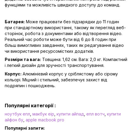
функціями та можливість швидкого доступу до команд.
Батарея:
Може працювати без підзарядки до 11 годин
при стандартному використанні, такому як перегляд веб-
сторінок, робота з документами або відтворення відео.
Реальний час роботи може бути від 6 до 8 годин при
більш вимогливих завданнях, таких як редагування відео
чи використання ресурсомістких додатків.
Розміри та вага:
Товщина: 1,62 см. Вага: 2,0 кг. Компактний
і легкий дизайн для зручності транспортування.
Корпус:
Алюмінієвий корпус у сріблястому або сірому
кольорі. Міцний і стильний, забезпечує захист від
подряпин і пошкоджень.
Популярні категорії :
ноутбук епл
,
макбук еір
,
купити айпад
,
епл вотч
,
купити
айфон бу
,
apple macbook pro
Популярні запити: