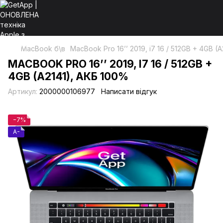
MacBook б\в
MacBook Pro 16’’ 2019, i7 16 / 512GB + 4GB (
MACBOOK PRO 16’’ 2019, I7 16 / 512GB +
4GB (A2141), АКБ 100%
Артикул:
2000000106977
Написати відгук
−7%
A-