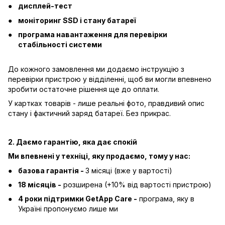
дисплей-тест
моніторинг SSD і стану батареї
програма навантаження для перевірки
стабільності системи
До кожного замовлення ми додаємо інструкцію з
перевірки пристрою у відділенні, щоб ви могли впевнено
зробити остаточне рішення ще до оплати.
У картках товарів - лише реальні фото, правдивий опис
стану і фактичний заряд батареї. Без прикрас.
2. Даємо гарантію, яка дає спокій
Ми впевнені у техніці, яку продаємо, тому у нас:
базова гарантія -
3 місяці (вже у вартості)
18 місяців -
розширена (+10% від вартості пристрою)
4 роки підтримки GetApp Care -
програма, яку в
Україні пропонуємо лише ми