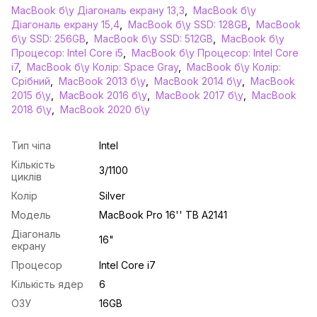
MacBook б\у Діагональ екрану 13,3
,
MacBook б\у
Діагональ екрану 15,4
,
MacBook б\у SSD: 128GB
,
MacBook
б\у SSD: 256GB
,
MacBook б\у SSD: 512GB
,
MacBook б\у
Процесор: Intel Core i5
,
MacBook б\у Процесор: Intel Core
i7
,
MacBook б\у Колір: Space Gray
,
MacBook б\у Колір:
Срібний
,
MacBook 2013 б\у
,
MacBook 2014 б\у
,
MacBook
2015 б\у
,
MacBook 2016 б\у
,
MacBook 2017 б\у
,
MacBook
2018 б\у
,
MacBook 2020 б\у
Тип чіпа
Intel
Кількість
3/1100
циклів
Колір
Silver
Модель
MacBook Pro 16'' TB A2141
Діагональ
16"
екрану
Процесор
Intel Core i7
Кількість ядер
6
ОЗУ
16GB