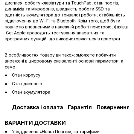
дисплея, роботу клавіатури та TouchPad, стан портів,
динаміків та мікрофонів, швидкість роботи SSD та
здатність акумулятора до тривалої роботи, стабільність
підключення до Wi-Fi та Bluetooth. Крім того, щоб бути
повністю впевненими в належній роботі пристрою, фахівці
Get Apple проводять тестування апаратних та
програмних функцій, що використовуються в пристрої
В особливостях товару ви також зможете побачити
виражені в цифровому еквіваленті основні параметри, а
саме :
Стан корпусу
Стан дисплею
Стан акумулятора
Доставка і оплата
Гарантія
Повернення
ВАРІАНТИ ДОСТАВКИ
У відділення «Нової Пошти», за тарифами