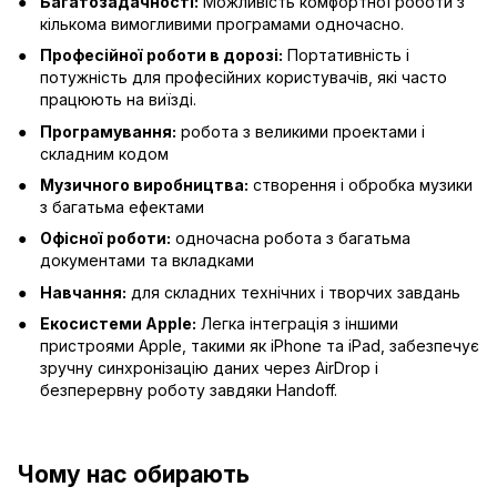
Багатозадачності:
Можливість комфортної роботи з
кількома вимогливими програмами одночасно.
Професійної роботи в дорозі:
Портативність і
потужність для професійних користувачів, які часто
працюють на виїзді.
Програмування:
робота з великими проектами і
складним кодом
Музичного виробництва:
створення і обробка музики
з багатьма ефектами
Офісної роботи:
одночасна робота з багатьма
документами та вкладками
Навчання:
для складних технічних і творчих завдань
Екосистеми Apple:
Легка інтеграція з іншими
пристроями Apple, такими як iPhone та iPad, забезпечує
зручну синхронізацію даних через AirDrop і
безперервну роботу завдяки Handoff.
Чому нас обирають