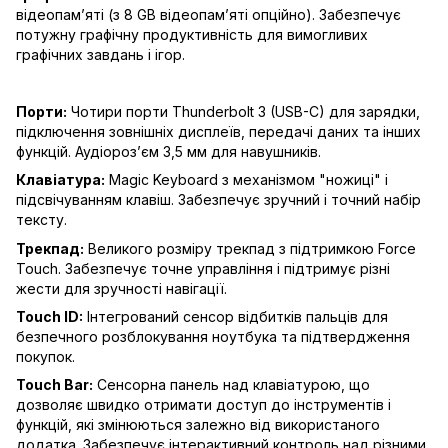
відеопам’яті (з 8 GB відеопам’яті опційно). Забезпечує
потужну графічну продуктивність для вимогливих
графічних завдань і ігор.
Порти:
Чотири порти Thunderbolt 3 (USB-C) для зарядки,
підключення зовнішніх дисплеїв, передачі даних та інших
функцій. Аудіороз’єм 3,5 мм для навушників.
Клавіатура:
Magic Keyboard з механізмом "ножиці" і
підсвічуванням клавіш. Забезпечує зручний і точний набір
тексту.
Трекпад:
Великого розміру трекпад з підтримкою Force
Touch. Забезпечує точне управління і підтримує різні
жести для зручності навігації.
Touch ID:
Інтегрований сенсор відбитків пальців для
безпечного розблокування ноутбука та підтвердження
покупок.
Touch Bar:
Сенсорна панель над клавіатурою, що
дозволяє швидко отримати доступ до інструментів і
функцій, які змінюються залежно від використаного
додатка. Забезпечує інтерактивний контроль над різними