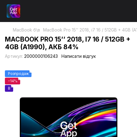
MacBook б\в
MacBook Pro 15’’ 2018, i7 16 / 512GB + 4GB 
MACBOOK PRO 15’’ 2018, I7 16 / 512GB +
4GB (A1990), АКБ 84%
Артикул:
2000000106243
Написати відгук
Розпродаж
−14%
B