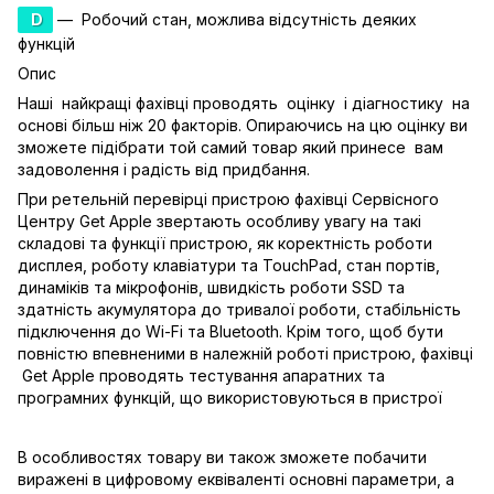
D
— Робочий стан, можлива відсутність деяких
функцій
Опис
Наші найкращі фахівці проводять оцінку і діагностику на
основі більш ніж 20 факторів. Опираючись на цю оцінку ви
зможете підібрати той самий товар який принесе вам
задоволення і радість від придбання.
При ретельній перевірці пристрою фахівці Сервісного
Центру Get Apple звертають особливу увагу на такі
складові та функції пристрою, як коректність роботи
дисплея, роботу клавіатури та TouchPad, стан портів,
динаміків та мікрофонів, швидкість роботи SSD та
здатність акумулятора до тривалої роботи, стабільність
підключення до Wi-Fi та Bluetooth. Крім того, щоб бути
повністю впевненими в належній роботі пристрою, фахівці
Get Apple проводять тестування апаратних та
програмних функцій, що використовуються в пристрої
В особливостях товару ви також зможете побачити
виражені в цифровому еквіваленті основні параметри, а