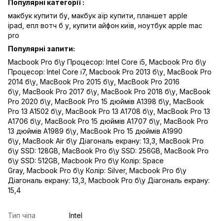
Популярні категорії :
макбук купити бу,
макбук аїр купити,
планшет apple
ipad,
епл вотч б у,
купити айфон київ,
ноутбук apple mac
pro
Популярні запити:
Macbook Pro б\у Процесор: Intel Core i5
,
Macbook Pro б\у
Процесор: Intel Core i7
,
Macbook Pro 2013 б\у
,
MacBook Pro
2014 б\у
,
MacBook Pro 2015 б\у
,
MacBook Pro 2016
б\у
,
MacBook Pro 2017 б\у
,
MacBook Pro 2018 б\у
,
MacBook
Pro 2020 б\у
,
MacBook Pro 15 дюймів A1398 б\у
,
MacBook
Pro 13 A1502 б\у
,
MacBook Pro 13 A1708 б\у
,
MacBook Pro 13
A1706 б\у
,
MacBook Pro 15 дюймів A1707 б\у
,
MacBook Pro
13 дюймів A1989 б\у
,
MacBook Pro 15 дюймів A1990
б\у
,
MacBook Air б\у Діагональ екрану: 13,3
,
MacBook Pro
б\у SSD: 128GB
,
MacBook Pro б\у SSD: 256GB
,
MacBook Pro
б\у SSD: 512GB
,
Macbook Pro б\у Колір: Space
Gray
,
Macbook Pro б\у Колір: Silver
,
Macbook Pro б\у
Діагональ екрану: 13,3
,
Macbook Pro б\у Діагональ екрану:
15,4
Тип чіпа
Intel