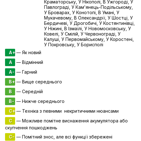
Краматорську, У Нікополі, В Ужгороді, У
Павлограді, У Кам'янець-Подільському,
У Броварах, У Конотопі, В Умані, У
Мукачевому, В Олександрії, У Шостці, У
Бердичеві, У Дрогобичі, У Костянтинівці,
У Ніжині, В Ізмаїлі, У Новомосковську, У
Ковелі, У Смілій, У Червонограді, У
Калуші, У Первомайському, У Коростені,
У Покровську, У Борисполі
A+
— Як новий
A
— Відмінний
A-
— Гарний
B+
— Вище середнього
B
— Середній
B-
— Нижче середнього
C+
— Техніка з певними некритичними нюансами
C
— Можливе помітне виснаження акумулятора або
скупчення пошкоджень
C-
— Помітний знос, але всі функції збережені