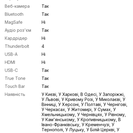
Веб-камера
Так
Bluetooth
Так
MagSafe
Ні
Аудіо роз'єм
Так
Кардрідер
Ні
Thunderbolt
4
USB-A
Ні
HDMI
Ні
USB-С
Так
True Tone
Так
Touch Bar
Так
Наявність
У Києві, У Харкові, В Одесі, У Запоріжжі,
У Львові, У Кривому Розі, У Миколаєві, У
Вінниці, У Херсоні, У Полтаві, У Чернігові,
У Черкасах, У Житомирі, У Сумах, У
Хмельницькому, У Чернівцях, У Рівному,
У Кам'янському, У Кропивницькому, В
Івано-Франківську, У Кременчузі, У
Тернополі, У Луцьку, У Білій Церкві, У