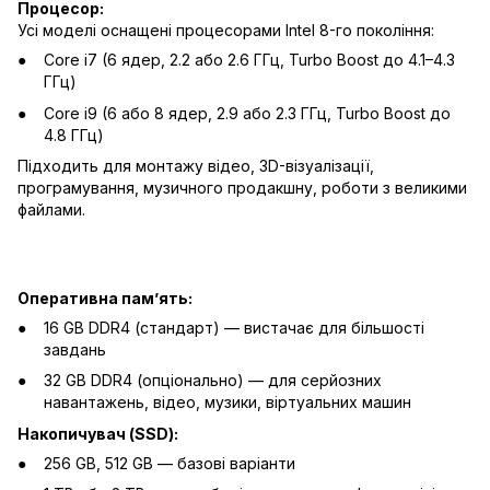
Процесор:
Усі моделі оснащені процесорами Intel 8-го покоління:
Core i7 (6 ядер, 2.2 або 2.6 ГГц, Turbo Boost до 4.1–4.3
ГГц)
Core i9 (6 або 8 ядер, 2.9 або 2.3 ГГц, Turbo Boost до
4.8 ГГц)
Підходить для монтажу відео, 3D-візуалізації,
програмування, музичного продакшну, роботи з великими
файлами.
Оперативна памʼять:
16 GB DDR4 (стандарт) — вистачає для більшості
завдань
32 GB DDR4 (опціонально) — для серйозних
навантажень, відео, музики, віртуальних машин
Накопичувач (SSD):
256 GB, 512 GB — базові варіанти