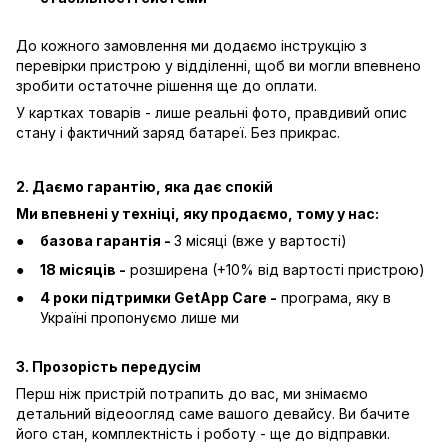
До кожного замовлення ми додаємо інструкцію з
перевірки пристрою у відділенні, щоб ви могли впевнено
зробити остаточне рішення ще до оплати.
У картках товарів - лише реальні фото, правдивий опис
стану і фактичний заряд батареї. Без прикрас.
2. Даємо гарантію, яка дає спокій
Ми впевнені у техніці, яку продаємо, тому у нас:
базова гарантія -
3 місяці (вже у вартості)
18 місяців -
розширена (+10% від вартості пристрою)
4 роки підтримки GetApp Care -
програма, яку в
Україні пропонуємо лише ми
3. Прозорість передусім
Перш ніж пристрій потрапить до вас, ми знімаємо
детальний відеоогляд саме вашого девайсу. Ви бачите
його стан, комплектність і роботу - ще до відправки.