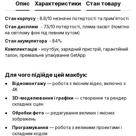
Опис
Характеристики
Стан товару
Стан корпусу
- 8.8/10 незначні потертості та прим‘ятості
Стан дисплею
- 7.5/10 потертості, пляма-засвіт (помітно
на світлому фоні під певним кутом)
Стан акумулятора
- 84%
Комплектація
- ноутбук, зарядний пристрій, гарантійний
талон, преміальне упакування GetApp
Для чого підійде цей макбук:
Відеомонтажу
— робота з якісним відео, включно з
4K
3D-моделювання і графіки
— створення та рендер
складних сцен
Обробки фото
— редагування великих і якісних
зображень
Програмування
— робота з великими проектами і
складним кодом