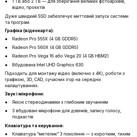
1 TB або 2 TB — для зберігання великих фотоархівів,
відео, проєктів
Дуже швидкий SSD забезпечує миттєвий запуск системи
та програм.
Графіка (відеокарта):
Radeon Pro 555X (4 GB GDDR5)
Radeon Pro 560X (4 GB GDDR5)
Radeon Pro Vega 16 або Vega 20 (4 GB HBM2)
Вбудована Intel UHD Graphics 630
Підходить для монтажу відео (включно з 4K), роботи з
графікою, 3D, CAD, сучасних ігор на середніх
налаштуваннях.
Звук і мікрофони:
Якісні стереодинаміки з глибоким звучанням
3 вбудовані мікрофони для дзвінків, запису голосу,
подкастів
Клавіатура та керування:
Клавіатура “метелик” 3 покоління — з коротким, тихим