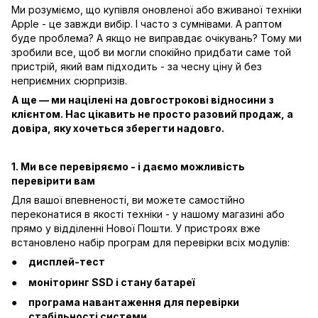
Ми розуміємо, що купівля оновленої або вживаної техніки
Apple - це завжди вибір. І часто з сумнівами. А раптом
буде проблема? А якщо не виправдає очікувань? Тому ми
зробили все, щоб ви могли спокійно придбати саме той
пристрій, який вам підходить - за чесну ціну й без
неприємних сюрпризів.
А ще — ми націлені на довгострокові відносини з
клієнтом. Нас цікавить не просто разовий продаж, а
довіра, яку хочеться зберегти надовго.
1. Ми все перевіряємо - і даємо можливість
перевірити вам
Для вашої впевненості, ви можете самостійно
переконатися в якості техніки - у нашому магазині або
прямо у відділенні Нової Пошти. У пристроях вже
встановлено набір програм для перевірки всіх модулів:
дисплей-тест
моніторинг SSD і стану батареї
програма навантаження для перевірки
стабільності системи