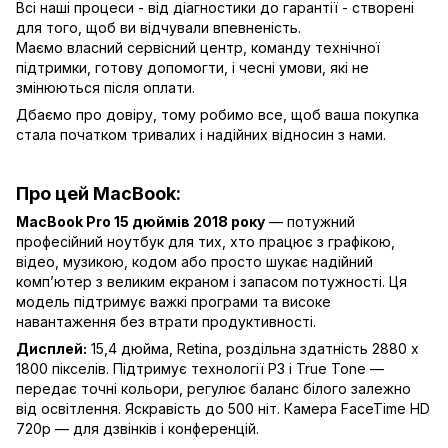
Всі наші процеси - від діагностики до гарантії - створені
для того, щоб ви відчували впевненість.
Маємо власний сервісний центр, команду технічної
підтримки, готову допомогти, і чесні умови, які не
змінюються після оплати.
Дбаємо про довіру, тому робимо все, щоб ваша покупка
стала початком тривалих і надійних відносин з нами.
Про цей MacBook:
MacBook Pro 15 дюймів 2018 року
— потужний
професійний ноутбук для тих, хто працює з графікою,
відео, музикою, кодом або просто шукає надійний
компʼютер з великим екраном і запасом потужності. Ця
модель підтримує важкі програми та високе
навантаження без втрати продуктивності.
Дисплей:
15,4 дюйма, Retina, роздільна здатність 2880 x
1800 пікселів. Підтримує технології P3 і True Tone —
передає точні кольори, регулює баланс білого залежно
від освітлення. Яскравість до 500 ніт. Камера FaceTime HD
720p — для дзвінків і конференцій.