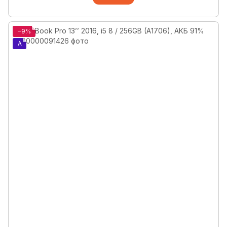
−9%
A