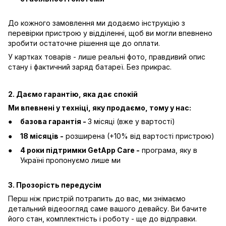
До кожного замовлення ми додаємо інструкцію з
перевірки пристрою у відділенні, щоб ви могли впевнено
зробити остаточне рішення ще до оплати.
У картках товарів - лише реальні фото, правдивий опис
стану і фактичний заряд батареї. Без прикрас.
2. Даємо гарантію, яка дає спокій
Ми впевнені у техніці, яку продаємо, тому у нас:
базова гарантія -
3 місяці (вже у вартості)
18 місяців -
розширена (+10% від вартості пристрою)
4 роки підтримки GetApp Care -
програма, яку в
Україні пропонуємо лише ми
3. Прозорість передусім
Перш ніж пристрій потрапить до вас, ми знімаємо
детальний відеоогляд саме вашого девайсу. Ви бачите
його стан, комплектність і роботу - ще до відправки.