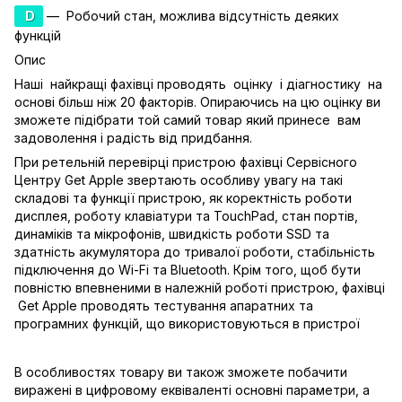
D
— Робочий стан, можлива відсутність деяких
функцій
Опис
Наші найкращі фахівці проводять оцінку і діагностику на
основі більш ніж 20 факторів. Опираючись на цю оцінку ви
зможете підібрати той самий товар який принесе вам
задоволення і радість від придбання.
При ретельній перевірці пристрою фахівці Сервісного
Центру Get Apple звертають особливу увагу на такі
складові та функції пристрою, як коректність роботи
дисплея, роботу клавіатури та TouchPad, стан портів,
динаміків та мікрофонів, швидкість роботи SSD та
здатність акумулятора до тривалої роботи, стабільність
підключення до Wi-Fi та Bluetooth. Крім того, щоб бути
повністю впевненими в належній роботі пристрою, фахівці
Get Apple проводять тестування апаратних та
програмних функцій, що використовуються в пристрої
В особливостях товару ви також зможете побачити
виражені в цифровому еквіваленті основні параметри, а