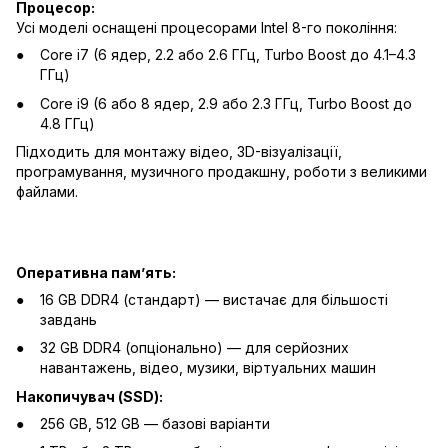
Процесор:
Усі моделі оснащені процесорами Intel 8-го покоління:
Core i7 (6 ядер, 2.2 або 2.6 ГГц, Turbo Boost до 4.1–4.3
ГГц)
Core i9 (6 або 8 ядер, 2.9 або 2.3 ГГц, Turbo Boost до
4.8 ГГц)
Підходить для монтажу відео, 3D-візуалізації,
програмування, музичного продакшну, роботи з великими
файлами.
Оперативна памʼять:
16 GB DDR4 (стандарт) — вистачає для більшості
завдань
32 GB DDR4 (опціонально) — для серйозних
навантажень, відео, музики, віртуальних машин
Накопичувач (SSD):
256 GB, 512 GB — базові варіанти