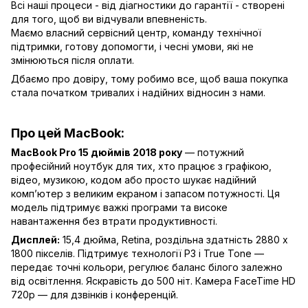
Всі наші процеси - від діагностики до гарантії - створені
для того, щоб ви відчували впевненість.
Маємо власний сервісний центр, команду технічної
підтримки, готову допомогти, і чесні умови, які не
змінюються після оплати.
Дбаємо про довіру, тому робимо все, щоб ваша покупка
стала початком тривалих і надійних відносин з нами.
Про цей MacBook:
MacBook Pro 15 дюймів 2018 року
— потужний
професійний ноутбук для тих, хто працює з графікою,
відео, музикою, кодом або просто шукає надійний
компʼютер з великим екраном і запасом потужності. Ця
модель підтримує важкі програми та високе
навантаження без втрати продуктивності.
Дисплей:
15,4 дюйма, Retina, роздільна здатність 2880 x
1800 пікселів. Підтримує технології P3 і True Tone —
передає точні кольори, регулює баланс білого залежно
від освітлення. Яскравість до 500 ніт. Камера FaceTime HD
720p — для дзвінків і конференцій.