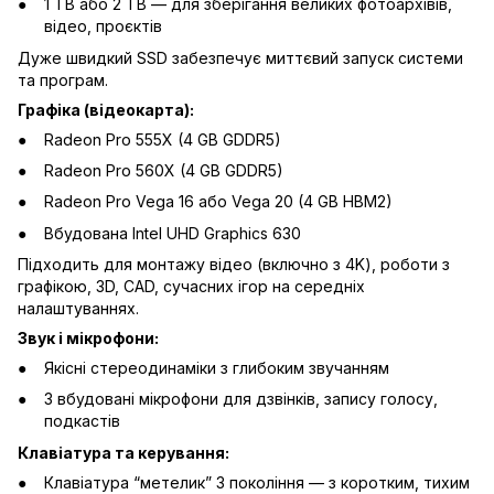
1 TB або 2 TB — для зберігання великих фотоархівів,
відео, проєктів
Дуже швидкий SSD забезпечує миттєвий запуск системи
та програм.
Графіка (відеокарта):
Radeon Pro 555X (4 GB GDDR5)
Radeon Pro 560X (4 GB GDDR5)
Radeon Pro Vega 16 або Vega 20 (4 GB HBM2)
Вбудована Intel UHD Graphics 630
Підходить для монтажу відео (включно з 4K), роботи з
графікою, 3D, CAD, сучасних ігор на середніх
налаштуваннях.
Звук і мікрофони:
Якісні стереодинаміки з глибоким звучанням
3 вбудовані мікрофони для дзвінків, запису голосу,
подкастів
Клавіатура та керування:
Клавіатура “метелик” 3 покоління — з коротким, тихим