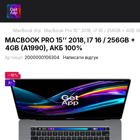
MacBook б\в
MacBook Pro 15’’ 2018, i7 16 / 256GB + 4GB 
MACBOOK PRO 15’’ 2018, I7 16 / 256GB +
4GB (A1990), АКБ 100%
Артикул:
2000000106304
Написати відгук
−16%
A-