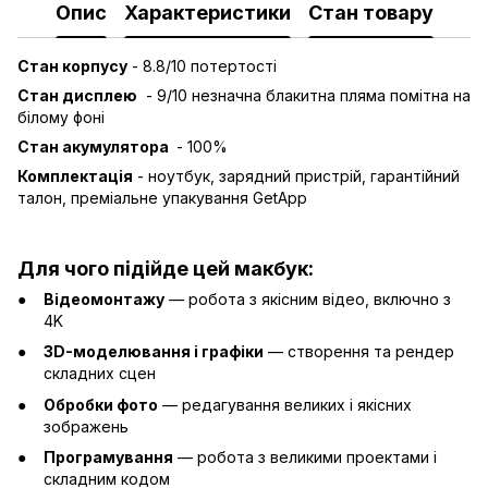
Опис
Характеристики
Стан товару
Стан корпусу
- 8.8/10 потертості
Стан дисплею
- 9/10 незначна блакитна пляма помітна на
білому фоні
Стан акумулятора
- 100%
Комплектація
- ноутбук, зарядний пристрій, гарантійний
талон, преміальне упакування GetApp
Для чого підійде цей макбук:
Відеомонтажу
— робота з якісним відео, включно з
4K
3D-моделювання і графіки
— створення та рендер
складних сцен
Обробки фото
— редагування великих і якісних
зображень
Програмування
— робота з великими проектами і
складним кодом