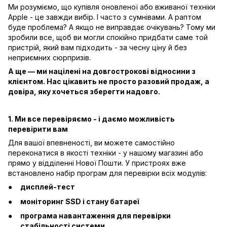
Ми розуміємо, що купівля оновленої або вживаної техніки
Apple - це завжди вибір. І часто з сумнівами. А раптом
буде проблема? А якщо не виправдає очікувань? Тому ми
зробили все, щоб ви могли спокійно придбати саме той
пристрій, який вам підходить - за чесну ціну й без
неприємних сюрпризів.
А ще — ми націлені на довгострокові відносини з
клієнтом. Нас цікавить не просто разовий продаж, а
довіра, яку хочеться зберегти надовго.
1. Ми все перевіряємо - і даємо можливість
перевірити вам
Для вашої впевненості, ви можете самостійно
переконатися в якості техніки - у нашому магазині або
прямо у відділенні Нової Пошти. У пристроях вже
встановлено набір програм для перевірки всіх модулів:
дисплей-тест
моніторинг SSD і стану батареї
програма навантаження для перевірки
стабільності системи