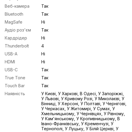
Веб-камера
Так
Bluetooth
Так
MagSafe
Ні
Аудіо роз'єм
Так
Кардрідер
Ні
Thunderbolt
4
USB-A
Ні
HDMI
Ні
USB-С
Так
True Tone
Так
Touch Bar
Так
Наявність
У Києві, У Харкові, В Одесі, У Запоріжжі,
У Львові, У Кривому Розі, У Миколаєві, У
Вінниці, У Херсоні, У Полтаві, У Чернігові,
У Черкасах, У Житомирі, У Сумах, У
Хмельницькому, У Чернівцях, У Рівному,
У Кам'янському, У Кропивницькому, В
Івано-Франківську, У Кременчузі, У
Тернополі, У Луцьку, У Білій Церкві, У