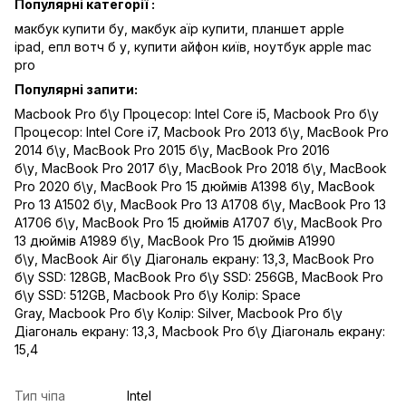
Популярні категорії :
макбук купити бу,
макбук аїр купити,
планшет apple
ipad,
епл вотч б у,
купити айфон київ,
ноутбук apple mac
pro
Популярні запити:
Macbook Pro б\у Процесор: Intel Core i5
,
Macbook Pro б\у
Процесор: Intel Core i7
,
Macbook Pro 2013 б\у
,
MacBook Pro
2014 б\у
,
MacBook Pro 2015 б\у
,
MacBook Pro 2016
б\у
,
MacBook Pro 2017 б\у
,
MacBook Pro 2018 б\у
,
MacBook
Pro 2020 б\у
,
MacBook Pro 15 дюймів A1398 б\у
,
MacBook
Pro 13 A1502 б\у
,
MacBook Pro 13 A1708 б\у
,
MacBook Pro 13
A1706 б\у
,
MacBook Pro 15 дюймів A1707 б\у
,
MacBook Pro
13 дюймів A1989 б\у
,
MacBook Pro 15 дюймів A1990
б\у
,
MacBook Air б\у Діагональ екрану: 13,3
,
MacBook Pro
б\у SSD: 128GB
,
MacBook Pro б\у SSD: 256GB
,
MacBook Pro
б\у SSD: 512GB
,
Macbook Pro б\у Колір: Space
Gray
,
Macbook Pro б\у Колір: Silver
,
Macbook Pro б\у
Діагональ екрану: 13,3
,
Macbook Pro б\у Діагональ екрану:
15,4
Тип чіпа
Intel