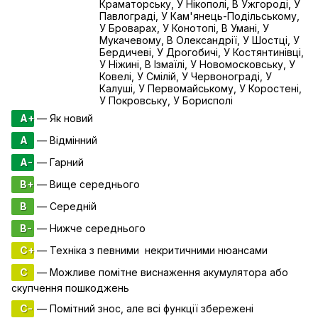
Краматорську, У Нікополі, В Ужгороді, У
Павлограді, У Кам'янець-Подільському,
У Броварах, У Конотопі, В Умані, У
Мукачевому, В Олександрії, У Шостці, У
Бердичеві, У Дрогобичі, У Костянтинівці,
У Ніжині, В Ізмаїлі, У Новомосковську, У
Ковелі, У Смілій, У Червонограді, У
Калуші, У Первомайському, У Коростені,
У Покровську, У Борисполі
A+
— Як новий
A
— Відмінний
A-
— Гарний
B+
— Вище середнього
B
— Середній
B-
— Нижче середнього
C+
— Техніка з певними некритичними нюансами
C
— Можливе помітне виснаження акумулятора або
скупчення пошкоджень
C-
— Помітний знос, але всі функції збережені