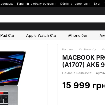
і доставка
Гарантійне обслуговування
Обмін та повернення
Блог
iPad б\в
Apple Watch б\в
iPhone б\в
Ак
Головна
MacBook б\в
Ma
MACBOOK PRO 1
(A1707) АКБ 
Немає в наявності
Арти
15 999 гр