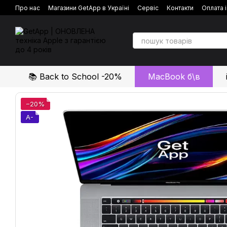
Перейти до основного контенту
Про нас
Магазини GetApp в Україні
Сервіс
Контакти
Оплата 
Політика конфіденційності
Відгуки про магазин
📚 Back to School -20%
MacBook б\в
−20%
A-