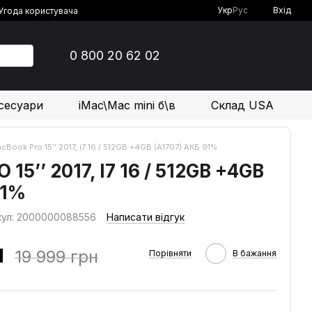
Укр
Рус
Вхід
Угода користувача
0 800 20 62 02
сесуари
iMac\Mac mini б\в
Склад USA
cBook Pro 15’’ 2017, i7 16 / 512GB +4GB (A1707) АКБ 91%
5’’ 2017, I7 16 / 512GB +4GB
91%
кул: 2000000088556
Написати відгук
н
19 999 грн
Порівняти
В бажання