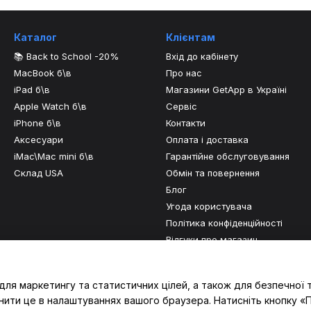
Каталог
Клієнтам
📚 Back to School -20%
Вхід до кабінету
MacBook б\в
Про нас
iPad б\в
Магазини GetApp в Україні
Apple Watch б\в
Сервіс
iPhone б\в
Контакти
Аксесуари
Оплата і доставка
iMac\Mac mini б\в
Гарантійне обслуговування
Склад USA
Обмін та повернення
Блог
Угода користувача
Політика конфіденційності
Відгуки про магазин
Ми в соцмережах
для маркетингу та статистичних цілей, а також для безпечної 
нити це в налаштуваннях вашого браузера. Натисніть кнопку «