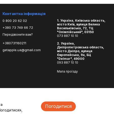
Контактна інформація
0 800 20 62 02
1. Україна, Київська область,
місто Київ, вулиця Велика
+380 73 749 66 72
Васильківська, 72, ТЦ
"Олімпійський", 03150
Передзвонити вам?
073 887 10 10
+380731160211
2. Україна,
Дніпропетровська область,
getapple.ua@gmail.com
місто Дніпро, вулиця
Європейська, 9а, БЦ
"Delmar", 49000
093 887 10 10
Мапа проїзду
та
Погодитися
Погодитися»,