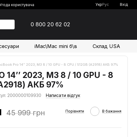
Укр
Рус
Вхід
Угода користувача
0 800 20 62 02
сесуари
iMac\Mac mini б\в
Склад USA
cBook Pro 14’’ 2023, M3 8 / 10 GPU - 8 CPU / 512GB (А2918) АКБ 97%
4’’ 2023, M3 8 / 10 GPU - 8
(А2918) АКБ 97%
кул: 2000000109930
Написати відгук
н
45 999 грн
Порівняти
В бажання