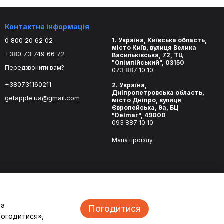
Контактна інформація
0 800 20 62 02
1. Україна, Київська область,
місто Київ, вулиця Велика
+380 73 749 66 72
Васильківська, 72, ТЦ
"Олімпійський", 03150
Передзвонити вам?
073 887 10 10
+380731160211
2. Україна,
Дніпропетровська область,
getapple.ua@gmail.com
місто Дніпро, вулиця
Європейська, 9а, БЦ
"Delmar", 49000
093 887 10 10
Мапа проїзду
та
Погодитися
Погодитися»,