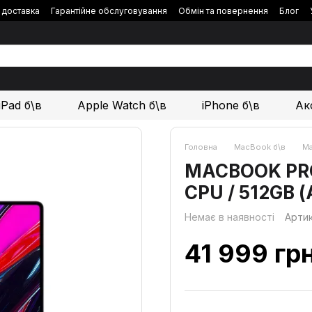
і доставка
Гарантійне обслуговування
Обмін та повернення
Блог
iPad б\в
Apple Watch б\в
iPhone б\в
Ак
Головна
MacBook б\в
Ma
MACBOOK PRO 1
CPU / 512GB 
Немає в наявності
Арти
41 999 гр